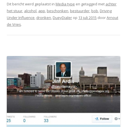
Dit bericht werd geplaatst in
Media type
en getagged met
achter
het stuur
,
alcohol
,
app
,
beschonken
,
bestuurder
,
bob
,
Driving
Under Influence
,
dronken
,
DueyDialer
op
13 juli 2015
door
Arnout
de Vries
.