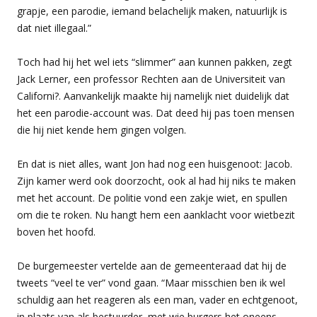
grapje, een parodie, iemand belachelijk maken, natuurlijk is
dat niet illegaal.”
Toch had hij het wel iets “slimmer” aan kunnen pakken, zegt
Jack Lerner, een professor Rechten aan de Universiteit van
Californi?. Aanvankelijk maakte hij namelijk niet duidelijk dat
het een parodie-account was. Dat deed hij pas toen mensen
die hij niet kende hem gingen volgen.
En dat is niet alles, want Jon had nog een huisgenoot: Jacob.
Zijn kamer werd ook doorzocht, ook al had hij niks te maken
met het account. De politie vond een zakje wiet, en spullen
om die te roken. Nu hangt hem een aanklacht voor wietbezit
boven het hoofd.
De burgemeester vertelde aan de gemeenteraad dat hij de
tweets “veel te ver” vond gaan. “Maar misschien ben ik wel
schuldig aan het reageren als een man, vader en echtgenoot,
in plaats van als bestuurder, met wie burgers het oneens