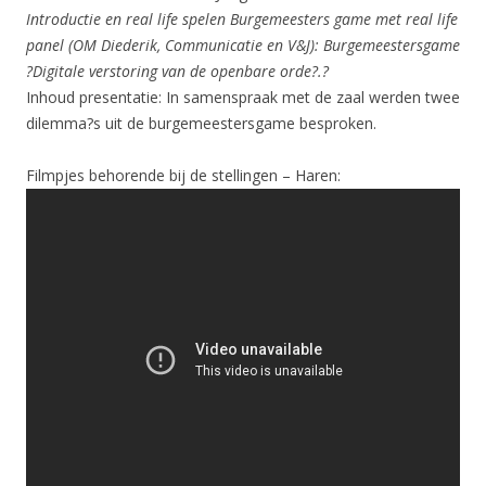
Introductie en real life spelen Burgemeesters game met real life
panel (OM Diederik, Communicatie en V&J): Burgemeestersgame
?Digitale verstoring van de openbare orde?.?
Inhoud presentatie: In samenspraak met de zaal werden twee
dilemma?s uit de burgemeestersgame besproken.
Filmpjes behorende bij de stellingen – Haren: