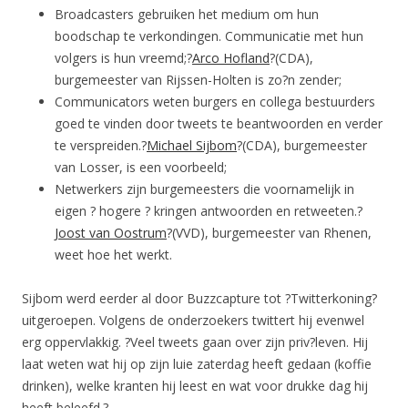
Broadcasters gebruiken het medium om hun
boodschap te verkondingen. Communicatie met hun
volgers is hun vreemd;?
Arco Hofland
?(
CDA
),
burgemeester van Rijssen-Holten is zo?n zender;
Communicators weten burgers en collega bestuurders
goed te vinden door tweets te beantwoorden en verder
te verspreiden.?
Michael Sijbom
?(
CDA
), burgemeester
van Losser, is een voorbeeld;
Netwerkers zijn burgemeesters die voornamelijk in
eigen ? hogere ? kringen antwoorden en retweeten.?
Joost van Oostrum
?(
VVD
), burgemeester van Rhenen,
weet hoe het werkt.
Sijbom werd eerder al door Buzzcapture tot ?Twitterkoning?
uitgeroepen. Volgens de onderzoekers twittert hij evenwel
erg oppervlakkig. ?Veel tweets gaan over zijn priv?leven. Hij
laat weten wat hij op zijn luie zaterdag heeft gedaan (koffie
drinken), welke kranten hij leest en wat voor drukke dag hij
heeft beleefd.?