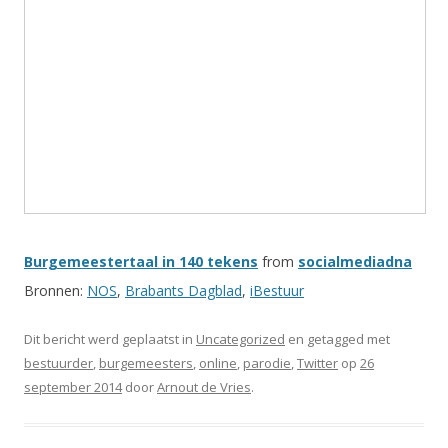
Burgemeestertaal in 140 tekens
from
socialmediadna
Bronnen:
NOS
,
Brabants Dagblad
,
iBestuur
Dit bericht werd geplaatst in
Uncategorized
en getagged met
bestuurder
,
burgemeesters
,
online
,
parodie
,
Twitter
op
26
september 2014
door
Arnout de Vries
.