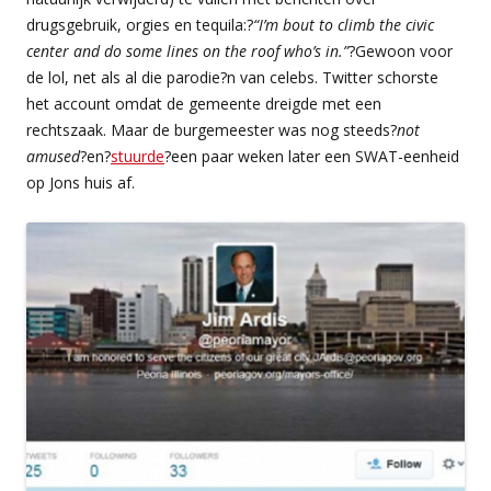
drugsgebruik, orgies en tequila:?
“I’m bout to climb the civic
center and do some lines on the roof who’s in.”
?Gewoon voor
de lol, net als al die parodie?n van celebs. Twitter schorste
het account omdat de gemeente dreigde met een
rechtszaak. Maar de burgemeester was nog steeds?
not
amused
?en?
stuurde
?een paar weken later een SWAT-eenheid
op Jons huis af.