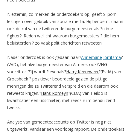
Niettemin, zo merken de onderzoekers op, geeft Sijbom
lezingen over gebruik van sociale media. Hij benoemt daarin
ook de rol van de twitterende burgemeester als ?crime
fighter?. Reden wellicht waarom burgemeesters ? die hem
beluisterden ? zo vaak politieberichten retweeten.
Nader onderzoek is ook gedaan naar?
Annemarie Jorritsma
?
(
VVD
), behalve burgemeester van Almere, ook?
VNG
-
voorzitter. Zij wordt ? evenals?
Harry Keereweer
?(PvdA) van
Groesbeek ? positiever beoordeeld gezien de pittige
meningen die ze Twitterend verspreid en die daarom ook
retweets krijgen.?
Hans Romeyn
?(
CDA
) van Heiloo is
kwantitatief een uitschieter, met reeds ruim tienduizend
tweets.
Analyse van gemeenteaccounts op Twitter is nog niet
uitgewerkt, vandaar een voorlopig rapport. De onderzoekers