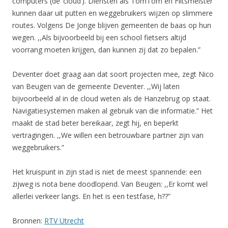
computers (de ‘cloud’). Diensten als TomTom en Flitsmeister
kunnen daar uit putten en weggebruikers wijzen op slimmere
routes. Volgens De Jonge blijven gemeenten de baas op hun
wegen. ,,Als bijvoorbeeld bij een school fietsers altijd
voorrang moeten krijgen, dan kunnen zij dat zo bepalen.”
Deventer doet graag aan dat soort projecten mee, zegt Nico
van Beugen van de gemeente Deventer. ,,Wij laten
bijvoorbeeld al in de cloud weten als de Hanzebrug op staat.
Navigatiesystemen maken al gebruik van die informatie.” Het
maakt de stad beter bereikaar, zegt hij, en beperkt
vertragingen. ,,We willen een betrouwbare partner zijn van
weggebruikers.”
Het kruispunt in zijn stad is niet de meest spannende: een
zijweg is nota bene doodlopend. Van Beugen: ,,Er komt wel
allerlei verkeer langs. En het is een testfase, h??”
Bronnen:
RTV Utrecht