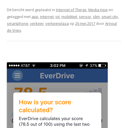
Dit bericht werd geplaatst in
Internet of Things
,
Media type
en
getagged met
app
,
internet
,
iot
,
mobiliteit
,
sensor
,
slim
,
smart city
,
smartphone
,
verkeer
,
verkeerplaza
op
26 mei 2017
door
Arnout
de Vries
.