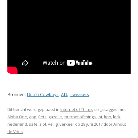
Bronnen:
Dutch Cowboys
,
AD
,
Tweakers
Dit bericht werd geplaatst in
Internet of Things
en getagged met
Alpha.One
,
app
,
fiets
,
gazelle
,
internet of things
,
iot
,
kpn
,
lock
,
nederland
,
safe
,
slot
,
veilig
,
verkeer
op
29 juni 2017
door
Arnout
de Vries
.