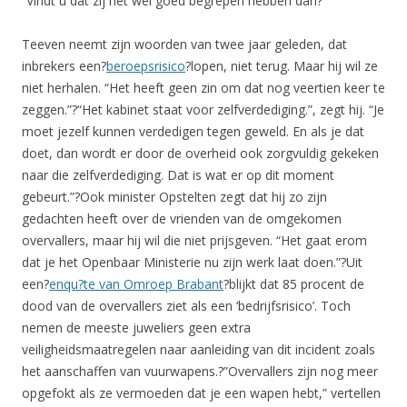
“Vindt u dat zij het wel goed begrepen hebben dan?”
Teeven neemt zijn woorden van twee jaar geleden, dat
inbrekers een?
beroepsrisico
?lopen, niet terug. Maar hij wil ze
niet herhalen. “Het heeft geen zin om dat nog veertien keer te
zeggen.”?
“Het kabinet staat voor zelfverdediging.”, zegt hij. “Je
moet jezelf kunnen verdedigen tegen geweld. En als je dat
doet, dan wordt er door de overheid ook zorgvuldig gekeken
naar die zelfverdediging. Dat is wat er op dit moment
gebeurt.”?
Ook minister Opstelten zegt dat hij zo zijn
gedachten heeft over de vrienden van de omgekomen
overvallers, maar hij wil die niet prijsgeven. “Het gaat erom
dat je het Openbaar Ministerie nu zijn werk laat doen.”?Uit
een?
enqu?te van Omroep Brabant
?blijkt dat 85 procent de
dood van de overvallers ziet als een ‘bedrijfsrisico’. Toch
nemen de meeste juweliers geen extra
veiligheidsmaatregelen naar aanleiding van dit incident zoals
het aanschaffen van vuurwapens.?”Overvallers zijn nog meer
opgefokt als ze vermoeden dat je een wapen hebt,” vertellen