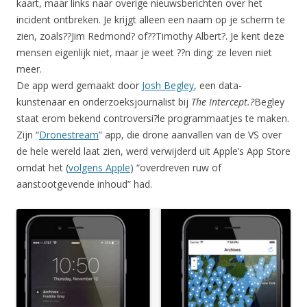
kaart, maar links naar overige nieuwsberichten over het
incident ontbreken. Je krijgt alleen een naam op je scherm te
zien, zoals??Jim Redmond? of??Timothy Albert?. Je kent deze
mensen eigenlijk niet, maar je weet ??n ding: ze leven niet
meer.
De app werd gemaakt door
Josh Begley
, een data-
kunstenaar en onderzoeksjournalist bij
The Intercept.?
Begley
staat erom bekend controversi?le programmaatjes te maken.
Zijn “
Dronestream
” app, die drone aanvallen van de VS over
de hele wereld laat zien, werd verwijderd uit Apple’s App Store
omdat het (
volgens Apple
) “overdreven ruw of
aanstootgevende inhoud” had.