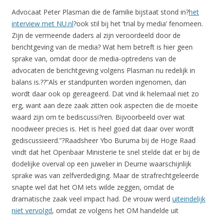
Advocaat Peter Plasman die de familie bijstaat stond in?
het
interview met NU.nl
?ook stil bij het ’trial by media’ fenomeen.
Zijn de vermeende daders al zijn veroordeeld door de
berichtgeving van de media? Wat hem betreft is hier geen
sprake van, omdat door de media-optredens van de
advocaten de berichtgeving volgens Plasman nu redelijk in
balans is.??”Als er standpunten worden ingenomen, dan
wordt daar ook op gereageerd. Dat vind ik helemaal niet zo
erg, want aan deze zaak zitten ook aspecten die de moeite
waard zijn om te bediscussi?ren. Bijvoorbeeld over wat
noodweer precies is. Het is heel goed dat daar over wordt
gediscussieerd.”?Raadsheer Ybo Buruma bij de Hoge Raad
vindt dat het Openbaar Ministerie te snel stelde dat er bij de
dodelijke overval op een juwelier in Deurne waarschijnlijk
sprake was van zelfverdediging. Maar de strafrechtgeleerde
snapte wel dat het OM iets wilde zeggen, omdat de
dramatische zaak veel impact had. De vrouw werd
uiteindelijk
niet vervolgd
, omdat ze volgens het OM handelde uit