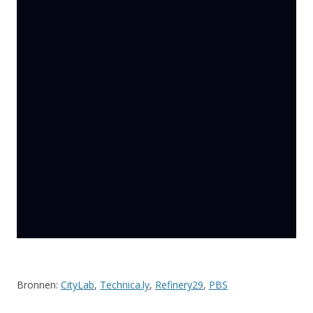
Bronnen:
CityLab
,
Technica.ly
,
Refinery29
,
PBS