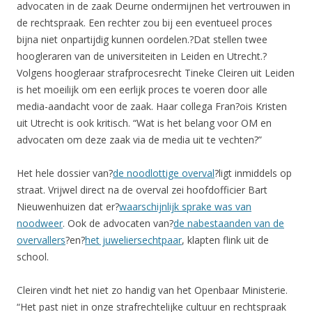
advocaten in de zaak Deurne ondermijnen het vertrouwen in
de rechtspraak. Een rechter zou bij een eventueel proces
bijna niet onpartijdig kunnen oordelen.?Dat stellen twee
hoogleraren van de universiteiten in Leiden en Utrecht.?
Volgens hoogleraar strafprocesrecht Tineke Cleiren uit Leiden
is het moeilijk om een eerlijk proces te voeren door alle
media-aandacht voor de zaak. Haar collega Fran?ois Kristen
uit Utrecht is ook kritisch. “Wat is het belang voor OM en
advocaten om deze zaak via de media uit te vechten?”
Het hele dossier van?
de noodlottige overval
?ligt inmiddels op
straat. Vrijwel direct na de overval zei hoofdofficier Bart
Nieuwenhuizen dat er?
waarschijnlijk sprake was van
noodweer
. Ook de advocaten van?
de nabestaanden van de
overvallers
?en?
het juweliersechtpaar
, klapten flink uit de
school.
Cleiren vindt het niet zo handig van het Openbaar Ministerie.
“Het past niet in onze strafrechtelijke cultuur en rechtspraak