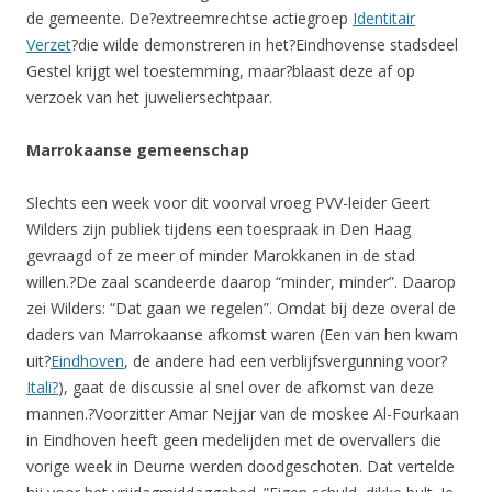
de gemeente. De?extreemrechtse actiegroep
Identitair
Verzet
?die wilde demonstreren in het?Eindhovense stadsdeel
Gestel krijgt wel toestemming, maar?blaast deze af op
verzoek van het juweliersechtpaar.
Marrokaanse gemeenschap
Slechts een week voor dit voorval vroeg PVV-leider Geert
Wilders zijn publiek tijdens een toespraak in Den Haag
gevraagd of ze meer of minder Marokkanen in de stad
willen.?De zaal scandeerde daarop “minder, minder”. Daarop
zei Wilders: “Dat gaan we regelen”. Omdat bij deze overal de
daders van Marrokaanse afkomst waren (Een van hen kwam
uit?
Eindhoven
, de andere had een verblijfsvergunning voor?
Itali?
), gaat de discussie al snel over de afkomst van deze
mannen.?Voorzitter Amar Nejjar van de moskee Al-Fourkaan
in Eindhoven heeft geen medelijden met de overvallers die
vorige week in Deurne werden doodgeschoten. Dat vertelde