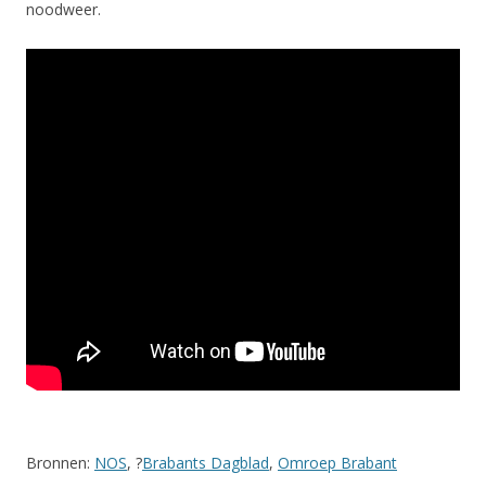
noodweer.
Bronnen:
NOS
, ?
Brabants Dagblad
,
Omroep Brabant