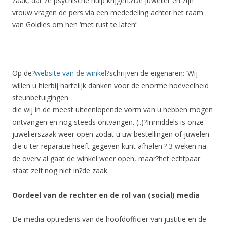
zaak, dat ze psychische hulp krijgen.?De juwelier en zijn
vrouw vragen de pers via een mededeling achter het raam
van Goldies om hen ‘met rust te laten’:
Op de?
website van de winkel
?schrijven de eigenaren: ‘Wij
willen u hierbij hartelijk danken voor de enorme hoeveelheid
steunbetuigingen
die wij in de meest uiteenlopende vorm van u hebben mogen
ontvangen en nog steeds ontvangen. (..)?Inmiddels is onze
juwelierszaak weer open zodat u uw bestellingen of juwelen
die u ter reparatie heeft gegeven kunt afhalen.? 3 weken na
de overv al gaat de winkel weer open, maar?het echtpaar
staat zelf nog niet in?de zaak.
Oordeel van de rechter en de rol van (social) media
De media-optredens van de hoofdofficier van justitie en de