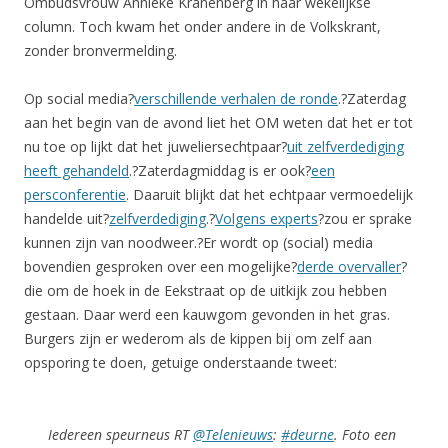
Ombudsvrouw Annieke Kranenberg in haar wekelijkse
column. Toch kwam het onder andere in de Volkskrant,
zonder bronvermelding.
Op social media?
verschillende verhalen de ronde
.?Zaterdag
aan het begin van de avond liet het OM weten dat het er tot
nu toe op lijkt dat het juweliersechtpaar?
uit zelfverdediging
heeft gehandeld
.?Zaterdagmiddag is er ook?
een
persconferentie
. Daaruit blijkt dat het echtpaar vermoedelijk
handelde uit?
zelfverdediging
.?
Volgens experts
?zou er sprake
kunnen zijn van noodweer.?Er wordt op (social) media
bovendien gesproken over een mogelijke?
derde overvaller
?
die om de hoek in de Eekstraat op de uitkijk zou hebben
gestaan. Daar werd een kauwgom gevonden in het gras.
Burgers zijn er wederom als de kippen bij om zelf aan
opsporing te doen, getuige onderstaande tweet:
Iedereen speurneus RT
@Telenieuws
:
#deurne
. Foto een