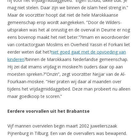
hij voor het vrijdagmiddaggebed. ”Eigen schuld, dikke bult. Je
mag niet stelen. Daar zijn we binnen de islam heel streng in.”
Maar de voorzitter hoopt dat niet de hele Marokkaanse
gemeenschap erop wordt aangekeken. ”Door de Wilders-
uitspraken was het al onrustig en de overval in Deurne er nog
eens bovenop maakt het niet beter.”?Imam en woordvoerder
van contactorgaan Moslims en Overheid Yassin el Forkani liet
eerder weten dat het?
niet goed gaat met de opvoeding van
kinderen
?binnen de Marokkaans Nederlandse gemeenschap.
Hij zei dat imams vrijdag in moskee?n ouders daar op aan
moesten spreken.?”Onzin”, zegt voorzitter Nejjar van de Al-
Fourkaan-moskee. ”Hier praten wij daar al maanden over
tijdens het vrijdagmiddaggebed. Deze man probeert nu alleen
maar goedkoop te scoren.”
Eerdere voorvallen uit het Brabantse
Vijf mannen overvielen begin maart 2002 juwelierszaak
Pijnenburg in Tilburg. Een van de overvallers was bewapend.