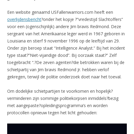
Een website genaamd USFallenwarriors.com heeft een
overlijdensbericht
?onder het kopje ?”vredestijd Slachtoffers”
voor een (ogenschijnlijk) andere Jim bravis Redmond. Deze
sergeant van het Amerikaanse leger werd in 1967 geboren in
Louisiana en stierf 9 november 1996 op de leeftijd van 29.
Onder zijn beroep staat “Intelligence Analyst.” Bij het incident
type staat?”Niet-vijandige dood”. Bij oorzaak staat?” Zelf
toegebracht “.?De zeven agenten?die betrokken waren bij de
schietpartij van Jim bravis Redmond Jr. hebben verlof
gekregen, terwijl de politie onderzoek doet naar het toeval.
Om dodelijke schietpartijen te voorkomen en hopelijk?
verminderen zijn sommige politiekorpsen inmiddels?bezig
met aangepaste?opleidingsprogramma’s en worden
protocollen opnieuw tegen het licht gehouden: