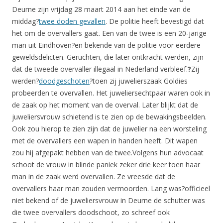
Deurne zijn vrijdag 28 maart 2014 aan het einde van de
middag?
twee doden gevallen
. De politie heeft bevestigd dat
het om de overvallers gaat. Een van de twee is een 20-jarige
man uit Eindhoven?en bekende van de politie voor eerdere
geweldsdelicten. Geruchten, die later ontkracht werden, zijn
dat de tweede overvaller illegaal in Nederland verbleef.
?
Zij
werden?
doodgeschoten
?toen zij juwelierszaak Goldies
probeerden te overvallen. Het juweliersechtpaar waren ook in
de zaak op het moment van de overval. Later blijkt dat de
juweliersvrouw schietend is te zien op de bewakingsbeelden.
Ook zou hierop te zien zijn dat de juwelier na een worsteling
met de overvallers een wapen in handen heeft. Dit wapen
zou hij afgepakt hebben van de twee.Volgens hun advocaat
schoot de vrouw in blinde paniek zeker drie keer toen haar
man in de zaak werd overvallen. Ze vreesde dat de
overvallers haar man zouden vermoorden. Lang was?officieel
niet bekend of de juweliersvrouw in Deurne de schutter was
die twee overvallers doodschoot, zo schreef ook