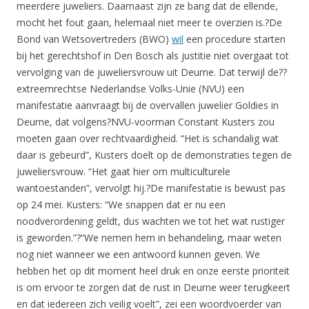
meerdere juweliers. Daarnaast zijn ze bang dat de ellende,
mocht het fout gaan, helemaal niet meer te overzien is.?De
Bond van Wetsovertreders (BWO)
wil
een procedure starten
bij het gerechtshof in Den Bosch als justitie niet overgaat tot
vervolging van de juweliersvrouw uit Deurne. Dat terwijl de??
extreemrechtse Nederlandse Volks-Unie (NVU) een
manifestatie aanvraagt bij de overvallen juwelier Goldies in
Deurne, dat volgens?NVU-voorman Constant Kusters zou
moeten gaan over rechtvaardigheid. “Het is schandalig wat
daar is gebeurd”, Kusters doelt op de demonstraties tegen de
juweliersvrouw. “Het gaat hier om multiculturele
wantoestanden”, vervolgt hij.?De manifestatie is bewust pas
op 24 mei. Kusters: “We snappen dat er nu een
noodverordening geldt, dus wachten we tot het wat rustiger
is geworden.”?
“We nemen hem in behandeling, maar weten
nog niet wanneer we een antwoord kunnen geven. We
hebben het op dit moment heel druk en onze eerste prioriteit
is om ervoor te zorgen dat de rust in Deurne weer terugkeert
en dat iedereen zich veilig voelt”, zei een woordvoerder van