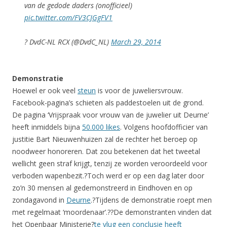
van de gedode daders (onofficieel)
pic.twitter.com/FV3CJGgFV1
? DvdC-NL RCX (@DvdC_NL)
March 29, 2014
Demonstratie
Hoewel er ook veel
steun
is voor de juweliersvrouw.
Facebook-pagina’s schieten als paddestoelen uit de grond.
De pagina ‘Vrijspraak voor vrouw van de juwelier uit Deurne’
heeft inmiddels bijna
50.000 likes
. Volgens hoofdofficier van
justitie Bart Nieuwenhuizen zal de rechter het beroep op
noodweer honoreren. Dat zou betekenen dat het tweetal
wellicht geen straf krijgt, tenzij ze worden veroordeeld voor
verboden wapenbezit.?Toch werd er op een dag later door
zo’n 30 mensen al gedemonstreerd in Eindhoven en op
zondagavond in
Deurne
.?Tijdens de demonstratie roept men
met regelmaat ‘moordenaar’.??De demonstranten vinden dat
het Openbaar Ministerie?
te vlug een conclusie heeft