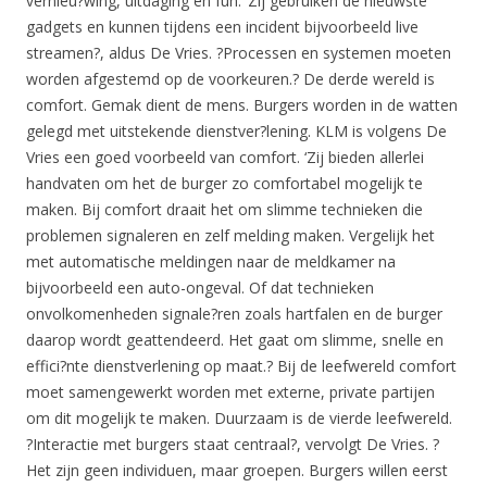
vernieu?wing, uitdaging en fun. ‘Zij gebruiken de nieuwste
gadgets en kunnen tijdens een incident bijvoorbeeld live
streamen?, aldus De Vries. ?Processen en systemen moeten
worden afgestemd op de voorkeuren.? De derde wereld is
comfort. Gemak dient de mens. Burgers worden in de watten
gelegd met uitstekende dienstver?lening. KLM is volgens De
Vries een goed voorbeeld van comfort. ‘Zij bieden allerlei
handvaten om het de burger zo comfortabel mogelijk te
maken. Bij comfort draait het om slimme technieken die
problemen signaleren en zelf melding maken. Vergelijk het
met automatische meldingen naar de meldkamer na
bijvoorbeeld een auto-ongeval. Of dat technieken
onvolkomenheden signale?ren zoals hartfalen en de burger
daarop wordt geattendeerd. Het gaat om slimme, snelle en
effici?nte dienstverlening op maat.? Bij de leefwereld comfort
moet samengewerkt worden met externe, private partijen
om dit mogelijk te maken. Duurzaam is de vierde leefwereld.
?Interactie met burgers staat centraal?, vervolgt De Vries. ?
Het zijn geen individuen, maar groepen. Burgers willen eerst