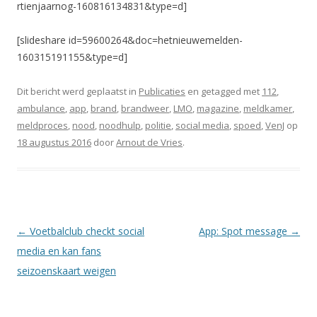
rtienjaarnog-160816134831&type=d]
[slideshare id=59600264&doc=hetnieuwemelden-
160315191155&type=d]
Dit bericht werd geplaatst in
Publicaties
en getagged met
112
,
ambulance
,
app
,
brand
,
brandweer
,
LMO
,
magazine
,
meldkamer
,
meldproces
,
nood
,
noodhulp
,
politie
,
social media
,
spoed
,
VenJ
op
18 augustus 2016
door
Arnout de Vries
.
Berichtnavigatie
←
Voetbalclub checkt social
App: Spot message
→
media en kan fans
seizoenskaart weigen