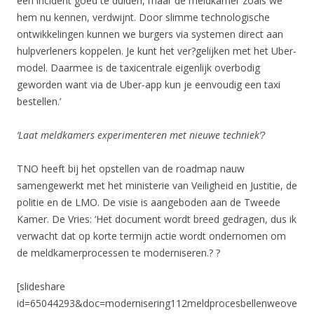
een incident goed te duiden, maar de meldkamer zoals we
hem nu kennen, verdwijnt. Door slimme technologische
ontwikkelingen kunnen we burgers via systemen direct aan
hulpverleners koppelen. Je kunt het ver?gelijken met het Uber-
model. Daarmee is de taxicentrale eigenlijk overbodig
geworden want via de Uber-app kun je eenvoudig een taxi
bestellen.’
‘Laat meldkamers experimenteren met nieuwe techniek’?
TNO heeft bij het opstellen van de roadmap nauw
samengewerkt met het ministerie van Veiligheid en Justitie, de
politie en de LMO. De visie is aangeboden aan de Tweede
Kamer. De Vries: ‘Het document wordt breed gedragen, dus ik
verwacht dat op korte termijn actie wordt ondernomen om
de meldkamerprocessen te moderniseren.? ?
[slideshare
id=65044293&doc=modernisering112meldprocesbellenweove