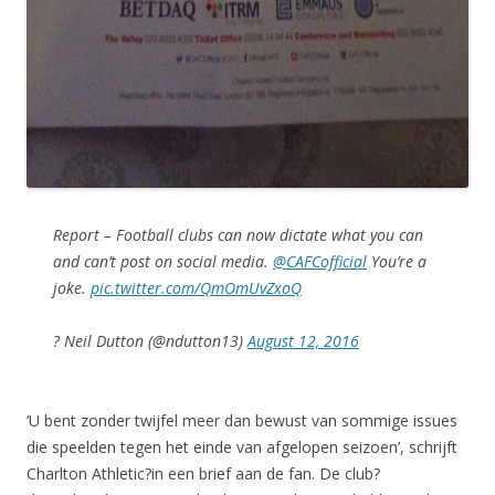
Report – Football clubs can now dictate what you can
and can’t post on social media.
@CAFCofficial
You’re a
joke.
pic.twitter.com/QmOmUvZxoQ
? Neil Dutton (@ndutton13)
August 12, 2016
‘U bent zonder twijfel meer dan bewust van sommige issues
die speelden tegen het einde van afgelopen seizoen’, schrijft
Charlton Athletic?in een brief aan de fan. De club?