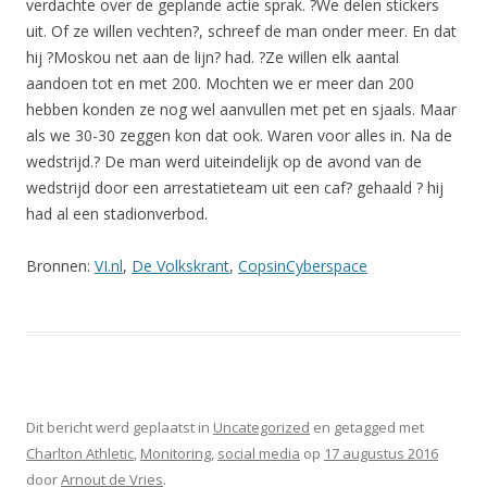
verdachte over de geplande actie sprak. ?We delen stickers
uit. Of ze willen vechten?, schreef de man onder meer. En dat
hij ?Moskou net aan de lijn? had. ?Ze willen elk aantal
aandoen tot en met 200. Mochten we er meer dan 200
hebben konden ze nog wel aanvullen met pet en sjaals. Maar
als we 30-30 zeggen kon dat ook. Waren voor alles in. Na de
wedstrijd.? De man werd uiteindelijk op de avond van de
wedstrijd door een arrestatieteam uit een caf? gehaald ? hij
had al een stadionverbod.
Bronnen:
VI.nl
,
De Volkskrant
,
CopsinCyberspace
Dit bericht werd geplaatst in
Uncategorized
en getagged met
Charlton Athletic
,
Monitoring
,
social media
op
17 augustus 2016
door
Arnout de Vries
.