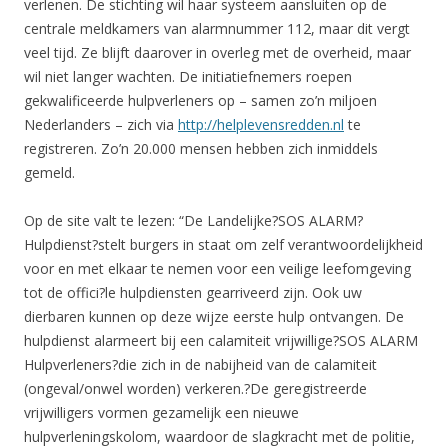
verlenen. De stichting wil haar systeem aansluiten op de
centrale meldkamers van alarmnummer 112, maar dit vergt
veel tijd. Ze blijft daarover in overleg met de overheid, maar
wil niet langer wachten. De initiatiefnemers roepen
gekwalificeerde hulpverleners op – samen zo’n miljoen
Nederlanders – zich via
http://helplevensredden.nl
te
registreren. Zo’n 20.000 mensen hebben zich inmiddels
gemeld.
Op de site valt te lezen: “De Landelijke?SOS ALARM?
Hulpdienst?stelt burgers in staat om zelf verantwoordelijkheid
voor en met elkaar te nemen voor een veilige leefomgeving
tot de offici?le hulpdiensten gearriveerd zijn. Ook uw
dierbaren kunnen op deze wijze eerste hulp ontvangen. De
hulpdienst alarmeert bij een calamiteit vrijwillige?SOS ALARM
Hulpverleners?die zich in de nabijheid van de calamiteit
(ongeval/onwel worden) verkeren.?De geregistreerde
vrijwilligers vormen gezamelijk een nieuwe
hulpverleningskolom, waardoor de slagkracht met de politie,