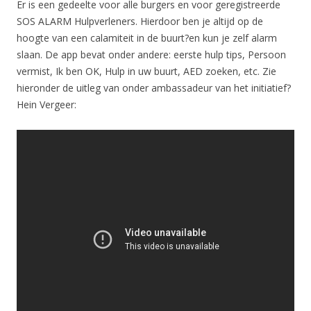
Er is een gedeelte voor alle burgers en voor geregistreerde
SOS ALARM Hulpverleners. Hierdoor ben je altijd op de
hoogte van een calamiteit in de buurt?en kun je zelf alarm
slaan. De app bevat onder andere: eerste hulp tips, Persoon
vermist, Ik ben OK, Hulp in uw buurt, AED zoeken, etc. Zie
hieronder de uitleg van onder ambassadeur van het initiatief?
Hein Vergeer: