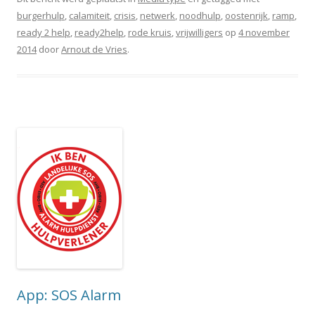
burgerhulp
,
calamiteit
,
crisis
,
netwerk
,
noodhulp
,
oostenrijk
,
ramp
,
ready 2 help
,
ready2help
,
rode kruis
,
vrijwilligers
op
4 november
2014
door
Arnout de Vries
.
App: SOS Alarm