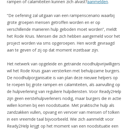
rampen of calamiteiten kunnen zich alvast?
aanmelden
.
“De oefening zal uitgaan van een rampenscenario waarbij
grote groepen mensen getroffen worden en er op
verschillende manieren hulp geboden moet worden”, meldt
het Rode Kruis. Mensen die zich hebben aangemeld voor het
project worden via sms opgeroepen. Hen wordt gevraagd
aan te geven of zij op dat moment inzetbaar zijn.
Het netwerk van opgeleide en getrainde noodhulpvrijwilligers
wil het Rode Kruis gaan versterken met behulpzame burgers.
De noodhulporganisatie is van plan deze nieuwe helpers op
te roepen bij grote rampen en calamiteiten, als aanvulling op
de hulpverlening van reguliere hulpdiensten. Voor Ready2Help
zijn geen eerstehulpverleners nodig, maar burgers die in actie
willen komen bij een noodsituatie. Met praktische hulp als
zandzakken vullen, opvang en vervoer van mensen of tolken
in een vreemde taal bijvoorbeeld. Wie zich aanmeldt voor
Ready2Help krijgt op het moment van een noodsituatie een