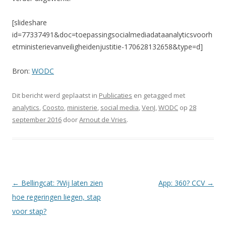
[slideshare
id=77337491&doc=toepassingsocialmediadataanalyticsvoorh
etministerievanveiligheidenjustitie-170628132658&type=d]
Bron:
WODC
Dit bericht werd geplaatst in
Publicaties
en getagged met
analytics
,
Coosto
,
ministerie
,
social media
,
VenJ
,
WODC
op
28
september 2016
door
Arnout de Vries
.
Berichtnavigatie
←
Bellingcat: ?Wij laten zien
App: 360? CCV
→
hoe regeringen liegen, stap
voor stap?