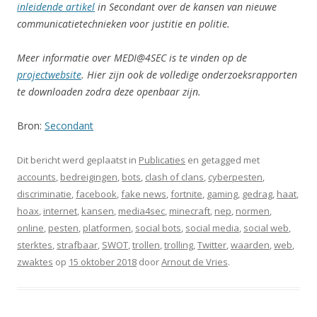
inleidende artikel
in Secondant over de kansen van nieuwe
communicatietechnieken voor justitie en politie.
Meer informatie over MEDI@4SEC is te vinden op de
projectwebsite
. Hier zijn ook de volledige onderzoeksrapporten
te downloaden zodra deze openbaar zijn.
Bron:
Secondant
Dit bericht werd geplaatst in
Publicaties
en getagged met
accounts
,
bedreigingen
,
bots
,
clash of clans
,
cyberpesten
,
discriminatie
,
facebook
,
fake news
,
fortnite
,
gaming
,
gedrag
,
haat
,
hoax
,
internet
,
kansen
,
media4sec
,
minecraft
,
nep
,
normen
,
online
,
pesten
,
platformen
,
social bots
,
social media
,
social web
,
sterktes
,
strafbaar
,
SWOT
,
trollen
,
trolling
,
Twitter
,
waarden
,
web
,
zwaktes
op
15 oktober 2018
door
Arnout de Vries
.