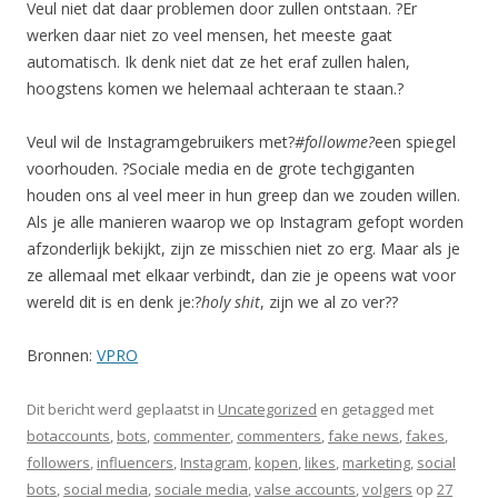
Veul niet dat daar problemen door zullen ontstaan. ?Er
werken daar niet zo veel mensen, het meeste gaat
automatisch. Ik denk niet dat ze het eraf zullen halen,
hoogstens komen we helemaal achteraan te staan.?
Veul wil de Instagramgebruikers met?
#followme?
een spiegel
voorhouden. ?Sociale media en de grote techgiganten
houden ons al veel meer in hun greep dan we zouden willen.
Als je alle manieren waarop we op Instagram gefopt worden
afzonderlijk bekijkt, zijn ze misschien niet zo erg. Maar als je
ze allemaal met elkaar verbindt, dan zie je opeens wat voor
wereld dit is en denk je:?
holy shit
, zijn we al zo ver??
Bronnen:
VPRO
Dit bericht werd geplaatst in
Uncategorized
en getagged met
botaccounts
,
bots
,
commenter
,
commenters
,
fake news
,
fakes
,
followers
,
influencers
,
Instagram
,
kopen
,
likes
,
marketing
,
social
bots
,
social media
,
sociale media
,
valse accounts
,
volgers
op
27