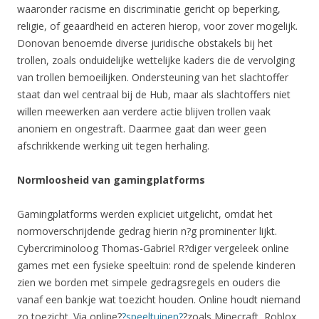
waaronder racisme en discriminatie gericht op beperking,
religie, of geaardheid en acteren hierop, voor zover mogelijk.
Donovan benoemde diverse juridische obstakels bij het
trollen, zoals onduidelijke wettelijke kaders die de vervolging
van trollen bemoeilijken. Ondersteuning van het slachtoffer
staat dan wel centraal bij de Hub, maar als slachtoffers niet
willen meewerken aan verdere actie blijven trollen vaak
anoniem en ongestraft. Daarmee gaat dan weer geen
afschrikkende werking uit tegen herhaling.
Normloosheid van gamingplatforms
Gamingplatforms werden expliciet uitgelicht, omdat het
normoverschrijdende gedrag hierin n?g prominenter lijkt.
Cybercriminoloog Thomas-Gabriel R?diger vergeleek online
games met een fysieke speeltuin: rond de spelende kinderen
zien we borden met simpele gedragsregels en ouders die
vanaf een bankje wat toezicht houden. Online houdt niemand
zo toezicht. Via online?
?speeltuinen?
?zoals Minecraft, Roblox