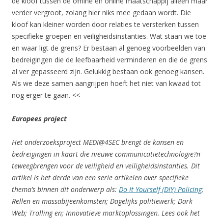
de kloof tussen de offline en online maatschappij alleen maar
verder vergroot, zolang hier niks mee gedaan wordt. Die
kloof kan kleiner worden door relaties te versterken tussen
specifieke groepen en veiligheidsinstanties. Wat staan we toe
en waar ligt de grens? Er bestaan al genoeg voorbeelden van
bedreigingen die de leefbaarheid verminderen en die de grens
al ver gepasseerd zijn. Gelukkig bestaan ook genoeg kansen.
Als we deze samen aangrijpen hoeft het niet van kwaad tot
nog erger te gaan. <<
Europees project
Het onderzoeksproject MEDI@4SEC brengt de kansen en
bedreigingen in kaart die nieuwe communicatietechnologie?n
teweegbrengen voor de veiligheid en veiligheidsinstanties. Dit
artikel is het derde van een serie artikelen over specifieke
thema’s binnen dit onderwerp als:
Do It Yourself (DIY) Policing
;
Rellen en massabijeenkomsten; Dagelijks politiewerk; Dark
Web; Trolling en; Innovatieve marktoplossingen. Lees ook het