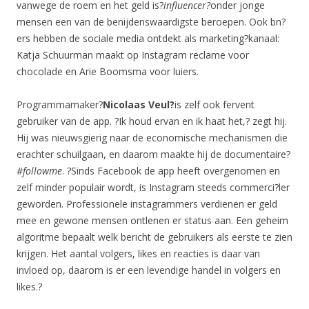
vanwege de roem en het geld is?
influencer?
onder jonge
mensen een van de benijdenswaardigste beroepen. Ook bn?
ers hebben de sociale media ontdekt als marketing?kanaal:
Katja Schuurman maakt op Instagram reclame voor
chocolade en Arie Boomsma voor luiers.
Programmamaker?
Nicolaas Veul?
is zelf ook fervent
gebruiker van de app. ?Ik houd ervan en ik haat het,? zegt hij.
Hij was nieuwsgierig naar de economische mechanismen die
erachter schuilgaan, en daarom maakte hij de documentaire?
#followme
. ?Sinds Facebook de app heeft overgenomen en
zelf minder populair wordt, is Instagram steeds commerci?ler
geworden. Professionele instagrammers verdienen er geld
mee en gewone mensen ontlenen er status aan. Een geheim
algoritme bepaalt welk bericht de gebruikers als eerste te zien
krijgen. Het aantal volgers, likes en reacties is daar van
invloed op, daarom is er een levendige handel in volgers en
likes.?