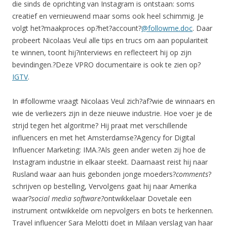
die sinds de oprichting van Instagram is ontstaan: soms
creatief en vernieuwend maar soms ook heel schimmig. Je
volgt het?maakproces op
?
het?account?
@followme.doc
. Daar
probeert Nicolaas Veul alle tips en trucs om aan populariteit
te winnen, toont hij?interviews en reflecteert hij op zijn
bevindingen.?Deze VPRO documentaire is ook te zien op?
IGTV
.
In #followme vraagt Nicolaas Veul zich?af?wie de winnaars en
wie de verliezers zijn in deze nieuwe industrie. Hoe voer je de
strijd tegen het algoritme? Hij praat met verschillende
influencers en met het Amsterdamse?Agency for Digital
Influencer Marketing: IMA.?Als geen ander weten zij hoe de
Instagram industrie in elkaar steekt. Daarnaast reist hij naar
Rusland waar aan huis gebonden jonge moeders?
comments
?
schrijven op bestelling, Vervolgens gaat hij naar Amerika
waar?
social media software?
ontwikkelaar Dovetale een
instrument ontwikkelde om nepvolgers en bots te herkennen.
Travel influencer Sara Melotti doet in Milaan verslag van haar