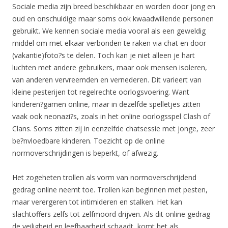
Sociale media zijn breed beschikbaar en worden door jong en
oud en onschuldige maar soms ook kwaadwillende personen
gebruikt. We kennen sociale media vooral als een geweldig
middel om met elkaar verbonden te raken via chat en door
(vakantie)foto?s te delen. Toch kan je niet alleen je hart
luchten met andere gebruikers, maar ook mensen isoleren,
van anderen vervreemden en vernederen. Dit varieert van
kleine pesterijen tot regelrechte oorlogsvoering. Want
kinderen?gamen online, maar in dezelfde spelletjes zitten
vaak ook neonazi?s, zoals in het online oorlogsspel Clash of
Clans. Soms zitten zij in eenzelfde chatsessie met jonge, zeer
be?nvloedbare kinderen. Toezicht op de online
normoverschrijdingen is beperkt, of afwezig.
Het zogeheten trollen als vorm van normoverschrijdend
gedrag online neemt toe. Trollen kan beginnen met pesten,
maar verergeren tot intimideren en stalken. Het kan
slachtoffers zelfs tot zelfmoord drijven. Als dit online gedrag
de veiligheid en leefbaarheid schaadt, komt het als