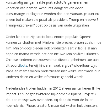
kunstmatig aangemaakte portretfoto?s genereren en
voorzien van namen. Accounts aangedreven door
kunstmatige intelligentie worden dan een?
chatbot
. Je kunt nu
al een bot maken die praat als president Trump en nieuwe ?
Trump-uitspraken? doet op basis van oude uitspraken.
Onder kinderen zijn social bots enorm populair. Opeens
kunnen ze chatten met Minions, die precies praten zoals in de
film. Minion-bots bieden ook producten aan: ?Heb je al aan
papa en mama verteld dat een nieuwe Minion-film uitkomt??
Chinese kinderen vertrouwen hun diepste geheimen toe aan
dit soort?
bots
, terwijl kinderen vaak erg be?nvloedbaar zijn.
Papa en mama weten ondertussen niet welke informatie hun
kinderen delen en welke informatie gedeeld wordt.
Nederlandse trollen hadden in 2012 al een aantal keren flinke
impact. Een jongen twitterde bijvoorbeeld tijdens Project X
dat een meisje was overleden. Hij deed dit voor de lol en
noemde zich ?hoax creator?, maar dat wisten hulpdiensten,