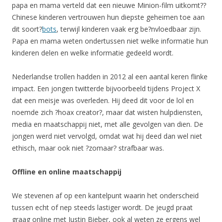
papa en mama verteld dat een nieuwe Minion-film uitkomt??
Chinese kinderen vertrouwen hun diepste geheimen toe aan
dit soort?
bots
, terwijl kinderen vaak erg be?nvloedbaar zijn.
Papa en mama weten ondertussen niet welke informatie hun
kinderen delen en welke informatie gedeeld wordt.
Nederlandse trollen hadden in 2012 al een aantal keren flinke
impact. Een jongen twitterde bijvoorbeeld tijdens Project X
dat een meisje was overleden. Hij deed dit voor de lol en
noemde zich ?hoax creator?, maar dat wisten hulpdiensten,
media en maatschappij niet, met alle gevolgen van dien. De
jongen werd niet vervolgd, omdat wat hij deed dan wel niet
ethisch, maar ook niet ?zomaar? strafbaar was.
Offline en online maatschappij
We stevenen af op een kantelpunt waarin het onderscheid
tussen echt of nep steeds lastiger wordt. De jeugd praat
graag online met Justin Bieber, ook al weten ze ergens wel