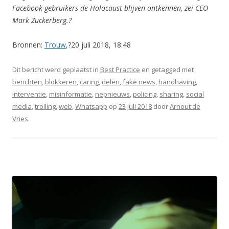
Facebook-gebruikers de Holocaust blijven ontkennen, zei CEO
Mark Zuckerberg.?
Bronnen:
Trouw
,?
20 juli 2018, 18:48
Dit bericht werd geplaatst in
Best Practice
en getagged met
berichten
,
blokkeren
,
caring
,
delen
,
fake news
,
handhaving
,
interventie
,
misinformatie
,
nepnieuws
,
policing
,
sharing
,
social
media
,
trolling
,
web
,
Whatsapp
op
23 juli 2018
door
Arnout de
Vries
.