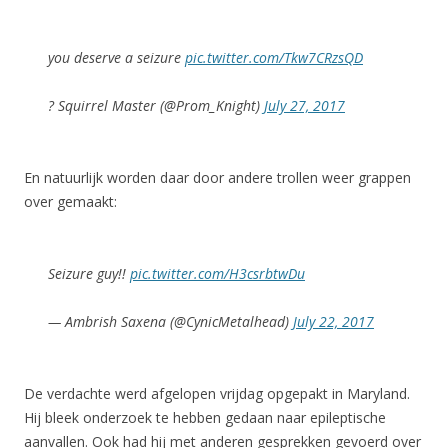
you deserve a seizure
pic.twitter.com/Tkw7CRzsQD
? Squirrel Master (@Prom_Knight)
July 27, 2017
En natuurlijk worden daar door andere trollen weer grappen
over gemaakt:
Seizure guy!!
pic.twitter.com/H3csrbtwDu
— Ambrish Saxena (@CynicMetalhead)
July 22, 2017
De verdachte werd afgelopen vrijdag opgepakt in Maryland.
Hij bleek onderzoek te hebben gedaan naar epileptische
aanvallen. Ook had hij met anderen gesprekken gevoerd over