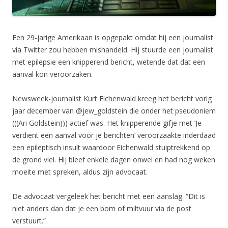
Een 29-jarige Amerikaan is opgepakt omdat hij een journalist
via Twitter zou hebben mishandeld. Hij stuurde een journalist
met epilepsie een knipperend bericht, wetende dat dat een
aanval kon veroorzaken.
Newsweek-journalist Kurt Eichenwald kreeg het bericht vorig
jaar december van @jew_goldstein die onder het pseudoniem
(((Ari Goldstein))) actief was. Het knipperende gifje met ‘Je
verdient een aanval voor je berichten’ veroorzaakte inderdaad
een epileptisch insult waardoor Eichenwald stuiptrekkend op
de grond viel. Hij bleef enkele dagen onwel en had nog weken
moeite met spreken, aldus zijn advocaat.
De advocaat vergeleek het bericht met een aanslag. “Dit is
niet anders dan dat je een bom of miltvuur via de post
verstuurt.”