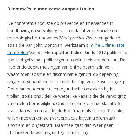
Dilemma?s in moeizame aanpak trollen
De conferentie focuste op preventie en interventies in
handhaving en vervolging met aandacht voor sociale en
technologische innovaties.?
Best practices
?werden gedeeld,
zoals die van John Donovan, werkzaam bij?
The Online Hate
Crime Hub
?van de Metropolitan Police. Sinds 2017 pakken de
speciaal getrainde politieagenten online misstanden aan. De
Hub onderzoekt meldingen van online haatmisdrijven,
waaronder racisme en discriminatie gericht op beperking,
religie, of geaardheid en acteren hierop, voor zover mogelijk.
Donovan benoemde diverse juridische obstakels bij het
trollen, zoals onduidelijke wettelijke kaders die de vervolging
van trollen bemoeilijken. Ondersteuning van het slachtoffer
staat dan wel centraal bij de Hub, maar als slachtoffers niet
willen meewerken aan verdere actie blijven trollen vaak
anoniem en ongestraft. Daarmee gaat dan weer geen
afschrikkende werking uit tegen herhaling.