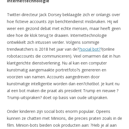
Internettechnologie
Twitter-directeur Jack Dorsey beklaagde zich er onlangs over
hoe fictieve accounts zijn berichtendienst misbruiken. Hij wil
weer een gezond debat met echte mensen, maar heeft geen
idee hoe de klok terug te draaien. Internettechnologie
ontwikkelt zich intussen verder. Volgens sommige
trendwatchers is 2018 het jaar van de?
?social bot?
?(online
robotaccounts die communiceren). Veel omarmen dat in hun
klantgerichte dienstverlening. Nu al kan een computer
kunstmatig aangemaakte portretfoto?s genereren en
voorzien van namen. Accounts aangedreven door
kunstmatige intelligentie worden dan een?
chatbot
. Je kunt nu
al een bot maken die praat als president Trump en nieuwe ?
Trump-uitspraken? doet op basis van oude uitspraken.
Onder kinderen zijn social bots enorm populair. Opeens
kunnen ze chatten met Minions, die precies praten zoals in de
film. Minion-bots bieden ook producten aan: ?Heb je al aan