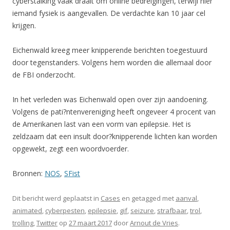
cyberstalking vaak draait om online bedreigingen, terwijl hier
iemand fysiek is aangevallen. De verdachte kan 10 jaar cel
krijgen.
Eichenwald kreeg meer knipperende berichten toegestuurd
door tegenstanders. Volgens hem worden die allemaal door
de FBI onderzocht.
In het verleden was Eichenwald open over zijn aandoening.
Volgens de pati?ntenvereniging heeft ongeveer 4 procent van
de Amerikanen last van een vorm van epilepsie. Het is
zeldzaam dat een insult door?knipperende lichten kan worden
opgewekt, zegt een woordvoerder.
Bronnen:
NOS
,
SFist
Dit bericht werd geplaatst in
Cases
en getagged met
aanval
,
animated
,
cyberpesten
,
epilepsie
,
gif
,
seizure
,
strafbaar
,
trol
,
trolling
,
Twitter
op
27 maart 2017
door
Arnout de Vries
.