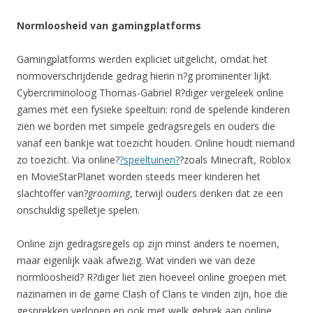
Normloosheid van gamingplatforms
Gamingplatforms werden expliciet uitgelicht, omdat het
normoverschrijdende gedrag hierin n?g prominenter lijkt.
Cybercriminoloog Thomas-Gabriel R?diger vergeleek online
games met een fysieke speeltuin: rond de spelende kinderen
zien we borden met simpele gedragsregels en ouders die
vanaf een bankje wat toezicht houden. Online houdt niemand
zo toezicht. Via online?
?speeltuinen?
?zoals Minecraft, Roblox
en MovieStarPlanet worden steeds meer kinderen het
slachtoffer van?
grooming
, terwijl ouders denken dat ze een
onschuldig spelletje spelen.
Online zijn gedragsregels op zijn minst anders te noemen,
maar eigenlijk vaak afwezig. Wat vinden we van deze
normloosheid? R?diger liet zien hoeveel online groepen met
nazinamen in de game Clash of Clans te vinden zijn, hoe die
gesprekken verlopen en ook met welk gebrek aan online