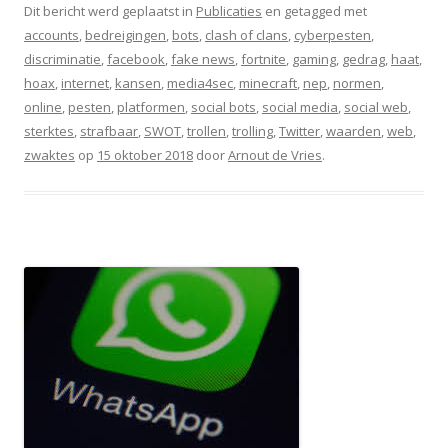
Dit bericht werd geplaatst in
Publicaties
en getagged met
accounts
,
bedreigingen
,
bots
,
clash of clans
,
cyberpesten
,
discriminatie
,
facebook
,
fake news
,
fortnite
,
gaming
,
gedrag
,
haat
,
hoax
,
internet
,
kansen
,
media4sec
,
minecraft
,
nep
,
normen
,
online
,
pesten
,
platformen
,
social bots
,
social media
,
social web
,
sterktes
,
strafbaar
,
SWOT
,
trollen
,
trolling
,
Twitter
,
waarden
,
web
,
zwaktes
op
15 oktober 2018
door
Arnout de Vries
.