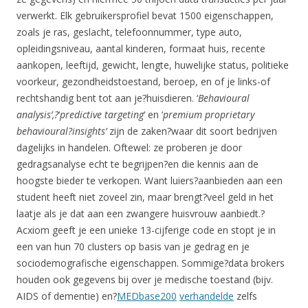
verwerkt. Elk gebruikersprofiel bevat 1500 eigenschappen,
zoals je ras, geslacht, telefoonnummer, type auto,
opleidingsniveau, aantal kinderen, formaat huis, recente
aankopen, leeftijd, gewicht, lengte, huwelijke status, politieke
voorkeur, gezondheidstoestand, beroep, en of je links-of
rechtshandig bent tot aan je?huisdieren. ‘
Behavioural
analysis’,?
‘
predictive targeting
‘ en ‘
premium proprietary
behavioural?insights’
zijn de zaken?waar dit soort bedrijven
dagelijks in handelen. Oftewel: ze proberen je door
gedragsanalyse echt te begrijpen?en die kennis aan de
hoogste bieder te verkopen. Want luiers?aanbieden aan een
student heeft niet zoveel zin, maar brengt?veel geld in het
laatje als je dat aan een zwangere huisvrouw aanbiedt.?
Acxiom geeft je een unieke 13-cijferige code en stopt je in
een van hun 70 clusters op basis van je gedrag en je
sociodemografische eigenschappen. Sommige?data brokers
houden ook gegevens bij over je medische toestand (bijv.
AIDS of dementie) en?
MEDbase200
verhandelde
zelfs