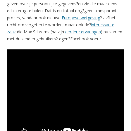
geven over je persoonlijke gegevens?en zie die maar eens
echt terug te halen. Dat is nu totaal nog?geen transparant
proces, vandaar ook nieuwe
Europese wetgeving
?tav?het
recht om vergeten te worden, maar ook de?
interessante
zaak
die Max Schrems (na zijn
eerdere ervaringen
) nu samen
met duizenden gebruikers?tegen?Facebook voert: