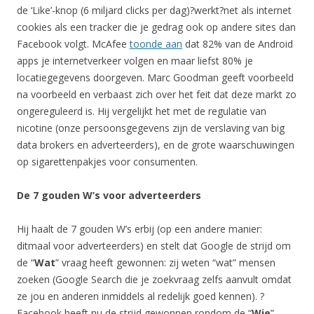
de ‘Like’-knop (6 miljard clicks per dag)?werkt?net als internet
cookies als een tracker die je gedrag ook op andere sites dan
Facebook volgt. McAfee
toonde aan
dat 82% van de Android
apps je internetverkeer volgen en maar liefst 80% je
locatiegegevens doorgeven. Marc Goodman geeft voorbeeld
na voorbeeld en verbaast zich over het feit dat deze markt zo
ongereguleerd is. Hij vergelijkt het met de regulatie van
nicotine (onze persoonsgegevens zijn de verslaving van big
data brokers en adverteerders), en de grote waarschuwingen
op sigarettenpakjes voor consumenten.
De 7 gouden W’s voor adverteerders
Hij haalt de 7 gouden W’s erbij (op een andere manier:
ditmaal voor adverteerders) en stelt dat Google de strijd om
de “
Wat
” vraag heeft gewonnen: zij weten “wat” mensen
zoeken (Google Search die je zoekvraag zelfs aanvult omdat
ze jou en anderen inmiddels al redelijk goed kennen). ?
Facebook heeft nu de strijd gewonnen rondom de “
Wie
”