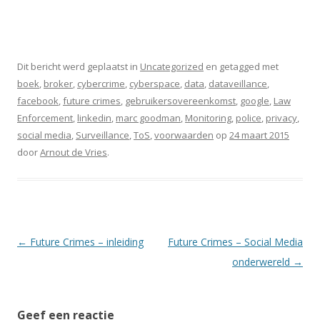
Dit bericht werd geplaatst in
Uncategorized
en getagged met
boek
,
broker
,
cybercrime
,
cyberspace
,
data
,
dataveillance
,
facebook
,
future crimes
,
gebruikersovereenkomst
,
google
,
Law
Enforcement
,
linkedin
,
marc goodman
,
Monitoring
,
police
,
privacy
,
social media
,
Surveillance
,
ToS
,
voorwaarden
op
24 maart 2015
door
Arnout de Vries
.
Berichtnavigatie
←
Future Crimes – inleiding
Future Crimes – Social Media
onderwereld
→
Geef een reactie