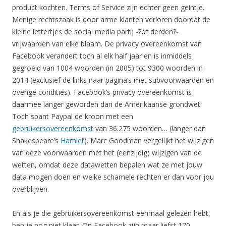
product kochten. Terms of Service zijn echter geen geintje.
Menige rechtszaak is door arme klanten verloren doordat de
kleine lettertjes de social media partij -?of derden?-
vrijwaarden van elke blaam. De privacy overeenkomst van
Facebook verandert toch al elk half jaar en is inmiddels
gegroeid van 1004 woorden (in 2005) tot 9300 woorden in
2014 (exclusief de links naar pagina’s met subvoorwaarden en
overige condities). Facebook’s privacy overeenkomst is
daarmee langer geworden dan de Amerikaanse grondwet!
Toch spant Paypal de kroon met een
gebruikersovereenkomst
van 36.275 woorden… (langer dan
Shakespeare’s
Hamlet
). Marc Goodman vergelijkt het wijzigen
van deze voorwaarden met het (eenzijdig) wijzigen van de
wetten, omdat deze datawetten bepalen wat ze met jouw
data mogen doen en welke schamele rechten er dan voor jou
overblijven.
En als je die gebruikersovereenkomst eenmaal gelezen hebt,
ben je nog niet klaar. Op Facebook zijn maar liefst 170