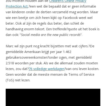
zou moeten houden aan de
Children’s Online Privacy
Protection Act
,?een wet die bepaald dat er geen informatie
van kinderen onder de dertien verzameld mag worden. Maar
wie een beetje om zich heen kijkt op Facebook weet wel
beter. Ook al zijn de regels dus beter, dan schiet de
handhaving enorm tekort. Een treffende?quote uit het boek is
dan ook: “
Social media are the new public records
“.
Marc wil zijn punt nog kracht bijzetten met wat cijfers.?De
gemiddelde Amerikaan krijgt per jaar 1.462
gebruikersovereenkomsten?onder ogen, met gemiddeld
2.518 woorden per stuk. Als we die allemaal zouden moeten
lezen, zou dat?
76 volledige werkdagen
?van ons leven kosten.
Geen wonder dat de meeste mensen de Terms of Service
(ToS) niet lezen.