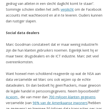
gedrag van atleten in een slecht daglicht komt te staan”.
Sommige scholen stellen het zelfs
verplicht
om de Facebook
accounts met wachtwoord en al in te leveren. Ouders kunnen
dan rustiger slapen.
Social data dealers
Marc Goodman constateert dat er maar weinig industrie?n
zijn die hun klanten
gebruikers
noemen. Eigenlijk kent hij er
maar twee: drugsdealers en de ICT industrie. Marc ziet veel
overeenkomsten.
Want hoewel men schokkend reageerde op wat de NSA aan
data verzamelde wil Marc ons ook wijzen op de echte
datadealers. En dan bedoelt hij geen?hackers, maar gewoon
de legale handel in persoonsgegevens. Neem bijvoorbeeld?
Acxiom
, die van meer dan
700 miljoen klanten gegevens
verzamelde (van
96% van de Amerikaanse inwoners
?hebben
ze gegevens) en hiermee 50 triljoen data transacties per jaar