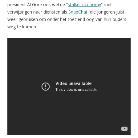
president Al Gore ook wel de “
stalker economy
” met
verwijzingen naar diensten als
SnapChat
, die jongeren juist
weer gebruiken om onder het toeziend oog van hun ouders
weg te komen.