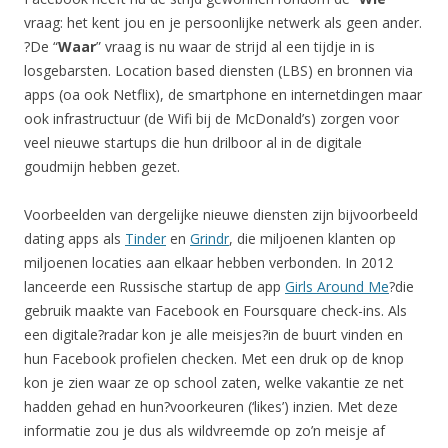
vraag: het kent jou en je persoonlijke netwerk als geen ander.
?De “
Waar
” vraag is nu waar de strijd al een tijdje in is
losgebarsten. Location based diensten (LBS) en bronnen via
apps (oa ook Netflix), de smartphone en internetdingen maar
ook infrastructuur (de Wifi bij de McDonald’s) zorgen voor
veel nieuwe startups die hun drilboor al in de digitale
goudmijn hebben gezet.
Voorbeelden van dergelijke nieuwe diensten zijn bijvoorbeeld
dating apps als
Tinder
en
Grindr
, die miljoenen klanten op
miljoenen locaties aan elkaar hebben verbonden. In 2012
lanceerde een Russische startup de app
Girls Around Me
?die
gebruik maakte van Facebook en Foursquare check-ins. Als
een digitale?radar kon je alle meisjes?in de buurt vinden en
hun Facebook profielen checken. Met een druk op de knop
kon je zien waar ze op school zaten, welke vakantie ze net
hadden gehad en hun?voorkeuren (‘likes’) inzien. Met deze
informatie zou je dus als wildvreemde op zo’n meisje af