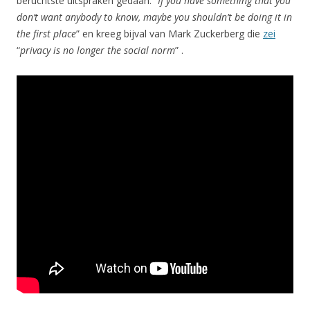
beruchtste uitspraken gedaan: “
If you have something that you
don’t want anybody to know, maybe you shouldn’t be doing it in
the first place
” en kreeg bijval van Mark Zuckerberg die
zei
“
privacy is no longer the social norm
” .