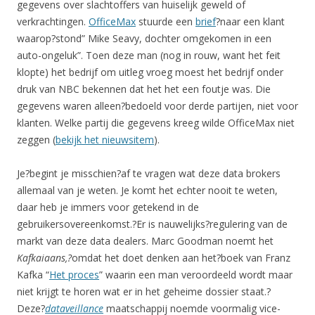
gegevens over slachtoffers van huiselijk geweld of
verkrachtingen.
OfficeMax
stuurde een
brief
?naar een klant
waarop?stond” Mike Seavy, dochter omgekomen in een
auto-ongeluk”. Toen deze man (nog in rouw, want het feit
klopte) het bedrijf om uitleg vroeg moest het bedrijf onder
druk van NBC bekennen dat het het een foutje was. Die
gegevens waren alleen?bedoeld voor derde partijen, niet voor
klanten. Welke partij die gegevens kreeg wilde OfficeMax niet
zeggen (
bekijk het nieuwsitem
).
Je?begint je misschien?af te vragen wat deze data brokers
allemaal van je weten. Je komt het echter nooit te weten,
daar heb je immers voor getekend in de
gebruikersovereenkomst.?Er is nauwelijks?regulering van de
markt van deze data dealers. Marc Goodman noemt het
Kafkaiaans,?
omdat het doet denken aan het?boek van Franz
Kafka “
Het proces
” waarin een man veroordeeld wordt maar
niet krijgt te horen wat er in het geheime dossier staat.?
Deze?
dataveillance
maatschappij noemde voormalig vice-