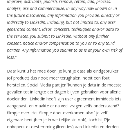
improve, distribute, publish, remove, retain, add, process,
analyse, use and commercialize, in any way now known or in
the future discovered, any information you provide, directly or
indirectly to LinkedIn, including, but not limited to, any user
generated content, ideas, concepts, techniques and/or data to
the services, you submit to LinkedIn, without any further
consent, notice and/or compensation to you or to any third
parties. Any information you submit to us is at your own risk of
loss.”
Daar kunt u het mee doen. Je kunt je data als eindgebruiker
(of product) dus nooit meer terughalen, nooit een fout
herstellen. Social Media partijen?kunnen je data in de meeste
gevallen tot in lengte der dagen blijven gebruiken voor allerlei
doeleinden. LinkedIn heeft zijn user agreement inmiddels iets
aangepast, en maakte er na veel vragen zelfs onderstaand?
filmpje over. Het filmpje doet overkomen alsof je zelf
eigenaar bent (ben je in wettelijke zin ook), toch blijf?je
onbeperkte toestemming (licenties) aan LinkedIn en derden