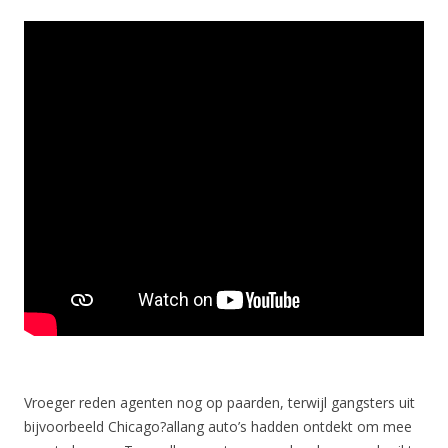
Vroeger reden agenten nog op paarden, terwijl gangsters uit
bijvoorbeeld Chicago?allang auto’s hadden ontdekt om mee