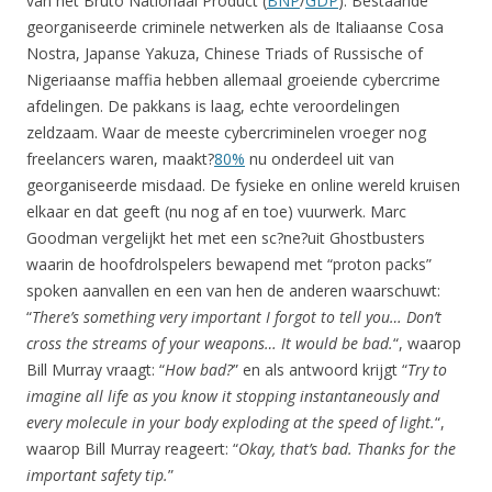
van het Bruto Nationaal Product (
BNP
/
GDP
). Bestaande
georganiseerde criminele netwerken als de Italiaanse Cosa
Nostra, Japanse Yakuza, Chinese Triads of Russische of
Nigeriaanse maffia hebben allemaal groeiende cybercrime
afdelingen. De pakkans is laag, echte veroordelingen
zeldzaam. Waar de meeste cybercriminelen vroeger nog
freelancers waren, maakt?
80%
nu onderdeel uit van
georganiseerde misdaad. De fysieke en online wereld kruisen
elkaar en dat geeft (nu nog af en toe) vuurwerk. Marc
Goodman vergelijkt het met een sc?ne?uit Ghostbusters
waarin de hoofdrolspelers bewapend met “proton packs”
spoken aanvallen en een van hen de anderen waarschuwt:
“
There’s something very important I forgot to tell you… Don’t
cross the streams of your weapons… It would be bad.
“, waarop
Bill Murray vraagt: “
How bad?
” en als antwoord krijgt “
Try to
imagine all life as you know it stopping instantaneously and
every molecule in your body exploding at the speed of light.
“,
waarop Bill Murray reageert: “
Okay, that’s bad. Thanks for the
important safety tip.
”