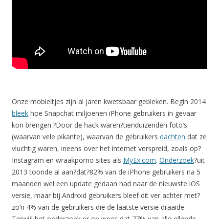
Onze mobieltjes zijn al jaren kwetsbaar gebleken. Begin 2014
bleek
hoe Snapchat miljoenen iPhone gebruikers in gevaar
kon brengen.?Door de hack waren?tienduizenden foto’s
(waarvan vele pikante), waarvan de gebruikers
dachten
dat ze
vluchtig waren, ineens over het internet verspreid, zoals op?
Instagram en wraakporno sites als
MyEx.com
.
Onderzoek
?uit
2013 toonde al aan?dat?82% van de iPhone gebruikers na 5
maanden wel een update gedaan had naar de nieuwste iOS
versie, maar bij Android gebruikers bleef dit ver achter met?
zo’n 4% van de gebruikers die de laatste versie draaide.
Terwijl het onderzoek er op wees dat 77% van alle ellende