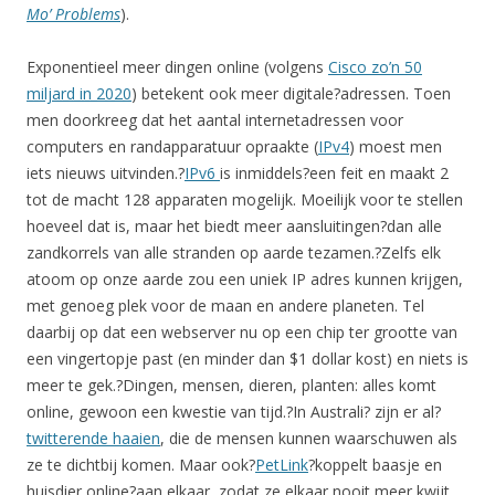
Mo’ Problems
).
Exponentieel meer dingen online (volgens
Cisco zo’n 50
miljard in 2020
) betekent ook meer digitale?adressen. Toen
men doorkreeg dat het aantal internetadressen voor
computers en randapparatuur opraakte (
IPv4
) moest men
iets nieuws uitvinden.?
IPv6
is inmiddels?een feit en maakt 2
tot de macht 128 apparaten mogelijk. Moeilijk voor te stellen
hoeveel dat is, maar het biedt meer aansluitingen?dan alle
zandkorrels van alle stranden op aarde tezamen.?Zelfs elk
atoom op onze aarde zou een uniek IP adres kunnen krijgen,
met genoeg plek voor de maan en andere planeten. Tel
daarbij op dat een webserver nu op een chip ter grootte van
een vingertopje past (en minder dan $1 dollar kost) en niets is
meer te gek.?Dingen, mensen, dieren, planten: alles komt
online, gewoon een kwestie van tijd.?In Australi? zijn er al?
twitterende haaien
, die de mensen kunnen waarschuwen als
ze te dichtbij komen. Maar ook?
PetLink
?koppelt baasje en
huisdier online?aan elkaar, zodat ze elkaar nooit meer kwijt