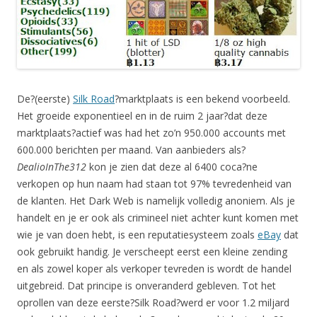
De?(eerste)
Silk Road
?marktplaats is een bekend voorbeeld.
Het groeide exponentieel en in de ruim 2 jaar?dat deze
marktplaats?actief was had het zo’n 950.000 accounts met
600.000 berichten per maand. Van aanbieders als?
DealioInThe312
kon je zien dat deze al 6400 coca?ne
verkopen op hun naam had staan tot 97% tevredenheid van
de klanten. Het Dark Web is namelijk volledig anoniem. Als je
handelt en je er ook als crimineel niet achter kunt komen met
wie je van doen hebt, is een reputatiesysteem zoals
eBay
dat
ook gebruikt handig. Je verscheept eerst een kleine zending
en als zowel koper als verkoper tevreden is wordt de handel
uitgebreid. Dat principe is onveranderd gebleven. Tot het
oprollen van deze eerste?Silk Road?werd er voor 1.2 miljard