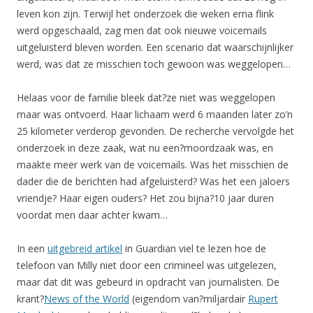
leven kon zijn. Terwijl het onderzoek die weken erna flink
werd opgeschaald, zag men dat ook nieuwe voicemails
uitgeluisterd bleven worden. Een scenario dat waarschijnlijker
werd, was dat ze misschien toch gewoon was weggelopen…
Helaas voor de familie bleek dat?ze niet was weggelopen
maar was ontvoerd. Haar lichaam werd 6 maanden later zo’n
25 kilometer verderop gevonden. De recherche vervolgde het
onderzoek in deze zaak, wat nu een?moordzaak was, en
maakte meer werk van de voicemails. Was het misschien de
dader die de berichten had afgeluisterd? Was het een jaloers
vriendje? Haar eigen ouders? Het zou bijna?10 jaar duren
voordat men daar achter kwam…
In een
uitgebreid artikel
in Guardian viel te lezen hoe de
telefoon van Milly niet door een crimineel was uitgelezen,
maar dat dit was gebeurd in opdracht van journalisten. De
krant?
News of the World
(eigendom van?miljardair
Rupert