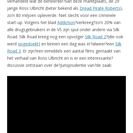
verhandeld wat de beheerder?van deze marktplaats, de 29
jarige Ross Ulbricht (beter bekend als
Dread Pirate Roberts
),
zo’n 80 miljoen opleverde. Niet slecht voor een criminele
start-up. Volgens het blad
Addiction
?verkreeg?zo’n 20% van
alle drugsgebruikers in de VS zijn spul onder andere via Silk
Road. Silk Road kreeg nog een opvolger
Silk Road 2
?(die ook
werd
opgedoekt
) en binnen een dag was er?alweer?een
Silk
Road 3
. Er zijn?een inmiddels een aantal films gemaakt van
het verhaal van Ross Ulbricht en is er een interessante?
discussie ontstaan over de?jurisprudentie van?de zaak: