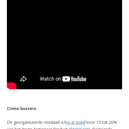
Crime busters
De georganiseerde misdaad is?
nu al goed
?voor 15 tot 20%