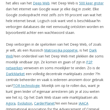
het alles van het
Deep Web
. Het Deep Web is
500 keer groter
dan het internet van Google waar je elke dag in zoekt. Elke
Google zoekopdracht mist zelfs zo’n 99 procent van wat het
hele internet bevat. Logisch ook want veel is beschikbaar?in
verborgen databases die niet eenvoudig ontsloten worden en
bijvoorbeeld achter een wachtwoord staan.
Diep verborgen in de spelonken van het Deep Web, of zoals
je wilt, als een Russisch
Matroesjka poppetje
, is het
Dark
Web
?een onderdeel van het Deep Web met plekken die soms
moeilijk vindbaar zijn. Ze komen en gaan of zijn in
P2P
netwerken
verweven en soms moeilijker te vinden. Zo is de
DarkMarket
een volledig decentrale marktplaats zonder ??n
centrale beheerder en vaak is iedereen anoniem door gebruik
van?
TOR technologie
. Moeilijk om op te rollen dus, want je
kunt geen leider of eigenaar arresteren (als je al zou weten
wie het is). Op het Dark Web staan vele marktplaatsen als
Agora
,
Evolution
,
CarderPlanet
?en een heuse
IAACA
(International Association for the Advancement of Criminal