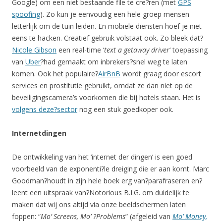
Google) om een niet bestaande file te cre?ren (met
GPS
spoofing
). Zo kun je eenvoudig een hele groep mensen
letterlijk om de tuin leiden. En mobiele diensten hoef je niet
eens te hacken. Creatief gebruik volstaat ook. Zo bleek dat?
Nicole Gibson
een real-time ‘
text a getaway driver
‘ toepassing
van
Uber
?had gemaakt om inbrekers?snel weg te laten
komen. Ook het populaire?
AirBnB
wordt graag door escort
services en prostitutie gebruikt, omdat ze dan niet op de
beveiligingscamera’s voorkomen die bij hotels staan. Het is
volgens deze?sector
nog een stuk goedkoper ook.
Internetdingen
De ontwikkeling van het ‘internet der dingen’ is een goed
voorbeeld van de exponenti?le dreiging die er aan komt. Marc
Goodman?houdt in zijn hele boek erg van?parafraseren en?
leent een uitspraak van?Notorious B.I.G. om duidelijk te
maken dat wij ons altijd via onze beeldschermen laten
foppen: “
Mo’ Screens, Mo’ ?Problems
” (afgeleid van
Mo’ Money,