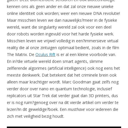
kennen ons als geen ander en dat zal onze nieuwe unieke
online identiteit ook worden; weer een nieuwe DNA revolutie!
Maar misschien leven we dan nauwelijks?meer in de fysieke
wereld, want die singularity wereld zal ook voor een deel
door robots worden ingevuld voor het harde fysieke werk.
Misschien leven we vrijwel volledig in een?immersieve virtual
reality die al onze zintuigen optimaal bedient, zoals in de film
The Matrix. De
Oculus Rift
is er al een kleine voorbode van.
En in?die virtuele wereld doen smart agents, slimme
zelflerende algorimes (artificial intelligence) ook nog eens het
meeste denkwerk. Dat betekent dat het criminele brein ook
alleen maar krachtiger wordt. Marc Goodman gaat zelfs nog
verder door over nano en quantum technologie, inclusief
replicators uit Star Trek dat verder gaat dan 3D printers, dus
er is nog ruim?genoeg over na dit vierde artikel om verder te
lezen?in dit geweldige?boek. Een
musthave
voor iedereen die
zich met veiligheid bezig houdt.