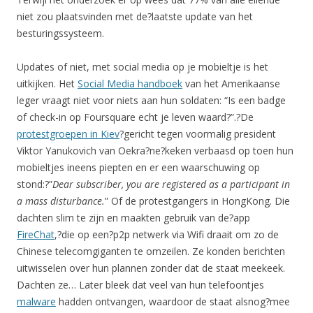
niet zou plaatsvinden met de?laatste update van het
besturingssysteem.
Updates of niet, met social media op je mobieltje is het
uitkijken. Het
Social Media handboek
van het Amerikaanse
leger vraagt niet voor niets aan hun soldaten: “Is een badge
of check-in op Foursquare echt je leven waard?”.?De
protestgroepen in Kiev
?gericht tegen voormalig president
Viktor Yanukovich van Oekra?ne?keken verbaasd op toen hun
mobieltjes ineens piepten en er een waarschuwing op
stond:?”
Dear subscriber, you are registered as a participant in
a mass disturbance.
” Of de protestgangers in HongKong. Die
dachten slim te zijn en maakten gebruik van de?app
FireChat
,?die op een?p2p netwerk via Wifi draait om zo de
Chinese telecomgiganten te omzeilen. Ze konden berichten
uitwisselen over hun plannen zonder dat de staat meekeek.
Dachten ze… Later bleek dat veel van hun telefoontjes
malware
hadden ontvangen, waardoor de staat alsnog?mee