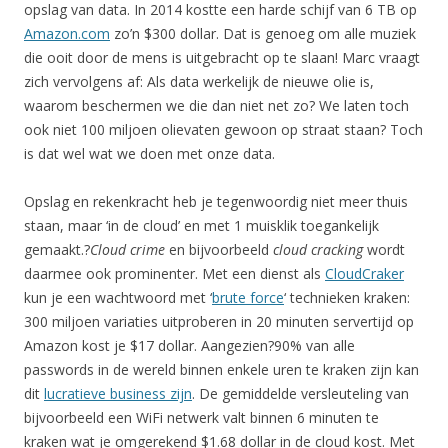
opslag van data. In 2014 kostte een harde schijf van 6 TB op
Amazon.com
zo’n $300 dollar. Dat is genoeg om alle muziek
die ooit door de mens is uitgebracht op te slaan! Marc vraagt
zich vervolgens af: Als data werkelijk de nieuwe olie is,
waarom beschermen we die dan niet net zo? We laten toch
ook niet 100 miljoen olievaten gewoon op straat staan? Toch
is dat wel wat we doen met onze data.
Opslag en rekenkracht heb je tegenwoordig niet meer thuis
staan, maar ‘in de cloud’ en met 1 muisklik toegankelijk
gemaakt.?
Cloud crime
en bijvoorbeeld
cloud cracking
wordt
daarmee ook prominenter. Met een dienst als
CloudCraker
kun je een wachtwoord met ‘
brute force
‘ technieken kraken:
300 miljoen variaties uitproberen in 20 minuten servertijd op
Amazon kost je $17 dollar. Aangezien?90% van alle
passwords in de wereld binnen enkele uren te kraken zijn kan
dit
lucratieve business zijn
. De gemiddelde versleuteling van
bijvoorbeeld een WiFi netwerk valt binnen 6 minuten te
kraken wat je omgerekend $1.68 dollar in de cloud kost. Met