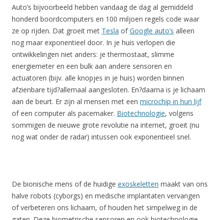
Auto’s bijvoorbeeld hebben vandaag de dag al gemiddeld
honderd boordcomputers en 100 miljoen regels code waar
ze op rijden. Dat groeit met
Tesla
of
Google auto’s
alleen
nog maar exponentieel door. In je huis verlopen die
ontwikkelingen niet anders: je thermostaat, slimme
energiemeter en een bulk aan andere sensoren en
actuatoren (bijv. alle knopjes in je huis) worden binnen
afzienbare tijd?allemaal aangesloten. En?daarna is je lichaam
aan de beurt. Er zijn al mensen met een
microchip in hun lijf
of een computer als pacemaker.
Biotechnologie
, volgens
sommigen de nieuwe grote revolutie na internet, groeit (nu
nog wat onder de radar) intussen ook exponentieel snel.
De bionische mens of de huidige
exoskeletten
maakt van ons
halve robots (cyborgs) en medische implantaten vervangen
of verbeteren ons lichaam, of houden het simpelweg in de
gaten. Deze biometrische sensoren en ook biotechnologie