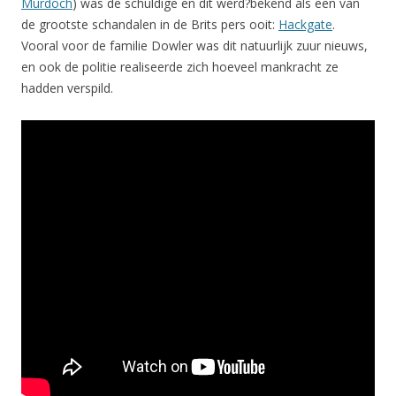
Murdoch
) was de schuldige en dit werd?bekend als een van
de grootste schandalen in de Brits pers ooit:
Hackgate
.
Vooral voor de familie Dowler was dit natuurlijk zuur nieuws,
en ook de politie realiseerde zich hoeveel mankracht ze
hadden verspild.