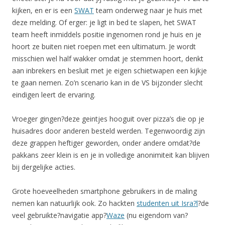
kijken, en er is een
SWAT
team onderweg naar je huis met
deze melding. Of erger: je ligt in bed te slapen, het SWAT
team heeft inmiddels positie ingenomen rond je huis en je
hoort ze buiten niet roepen met een ultimatum. Je wordt
misschien wel half wakker omdat je stemmen hoort, denkt
aan inbrekers en besluit met je eigen schietwapen een kijkje
te gaan nemen. Zo’n scenario kan in de VS bijzonder slecht
eindigen leert de ervaring.
Vroeger gingen?deze geintjes hooguit over pizza’s die op je
huisadres door anderen besteld werden. Tegenwoordig zijn
deze grappen heftiger geworden, onder andere omdat?de
pakkans zeer klein is en je in volledige anonimiteit kan blijven
bij dergelijke acties.
Grote hoeveelheden smartphone gebruikers in de maling
nemen kan natuurlijk ook. Zo hackten
studenten uit Isra?l
?de
veel gebruikte?navigatie app?
Waze
(nu eigendom van?