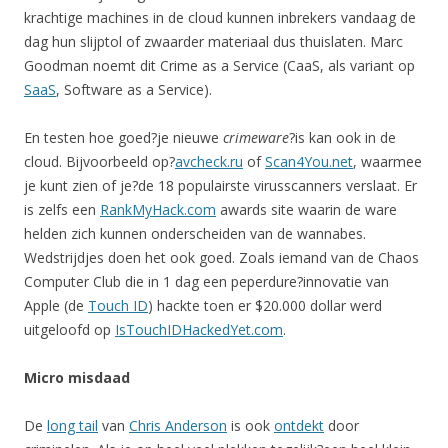
krachtige machines in de cloud kunnen inbrekers vandaag de
dag hun slijptol of zwaarder materiaal dus thuislaten. Marc
Goodman noemt dit Crime as a Service (CaaS, als variant op
SaaS
, Software as a Service).
En testen hoe goed?je nieuwe
crimeware
?is kan ook in de
cloud. Bijvoorbeeld op?
avcheck.ru
of
Scan4You.net
, waarmee
je kunt zien of je?de 18 populairste virusscanners verslaat. Er
is zelfs een
RankMyHack.com
awards site waarin de ware
helden zich kunnen onderscheiden van de wannabes.
Wedstrijdjes doen het ook goed. Zoals iemand van de Chaos
Computer Club die in 1 dag een peperdure?innovatie van
Apple (de
Touch ID
) hackte toen er $20.000 dollar werd
uitgeloofd op
IsTouchIDHackedYet.com
.
Micro misdaad
De
long tail
van
Chris Anderson
is ook
ontdekt
door