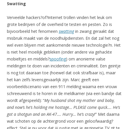
Swatting
Verveelde hackers?of?internet trollen vinden het leuk om
grote bedrijven of de overheid te testen en pesten. Zo is
bijvoorbeeld het fenomeen
swatting
in zwang geraakt dat
misbruik maakt van de noodhulpdiensten. En dat zal het nog
wel even blijven met aankomende nieuwe technologie?n. Het
is niet heel moeilijk gebleken (onder andere via gehackte
mobieltjes en middels?
spoofing
) om anonieme valse
meldingen te doen van incidenten en criminaliteit. Een geintje
is nog tot daaraan toe (hoewel dat ook strafbaar is), maar
het kan zelfs levensgevaarlijk zijn. Marc geeft een
voorbeeldscenario van een 911 melding waarna een vrouw
schreeuwend is te horen in de meldkamer (via een bandje dat
wordt afgespeeld): “
My husband shot my mother and baby,
and now’s he’s holding me hostage… PLEASE come quick…. He’s
got a shotgun and an AK-47…. Hurry… he’s crazy!
” Met daarna
wat schoten op de achtergrond voor een geloofwaardig?
effect. Stel je nu voor dat jij rustig met je gezinnetje TV zit te