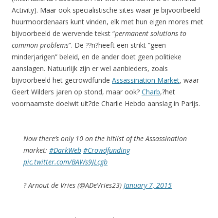
Activity). Maar ook specialistische sites waar je bijvoorbeeld
huurmoordenaars kunt vinden, elk met hun eigen mores met
bijvoorbeeld de wervende tekst “
permanent solutions to
common problems
“. De ??n?heeft een strikt “geen
minderjarigen” beleid, en de ander doet geen politieke
aanslagen. Natuurlijk zijn er wel aanbieders, zoals
bijvoorbeeld het gecrowdfunde
Assassination Market
, waar
Geert Wilders jaren op stond, maar ook?
Charb
,?het
voornaamste doelwit uit?de Charlie Hebdo aanslag in Parijs.
Now there’s only 10 on the hitlist of the Assassination
market:
#DarkWeb
#Crowdfunding
pic.twitter.com/BAWs9JLcgb
? Arnout de Vries (@ADeVries23)
January 7, 2015