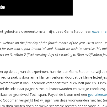
oort gebruikers overeenkomsten zijn, deed GameStation een
experime
n Website on the first day of the fourth month of the year 2010 Anno D
d for ever more, your immortal soul. Should we wish to exercise this op
 on it, within 5 (five) working days of receiving written notification f
 op de dag van dit experiment hun ziel aan GameStation, terwijl ze
 rechtszaak is door arme klanten verloren doordat de kleine lettertjes
 overeenkomst van Facebook verandert toch al elk half jaar en is inm
ief de links naar pagina’s met subvoorwaarden en overige condities)
ikaanse grondwet! Toch spant Paypal de kroon met een
gebruikers
rc Goodman vergelijkt het wijzigen van deze voorwaarden met het (ee
uw data mogen doen en welke schamele rechten er dan voor jou over