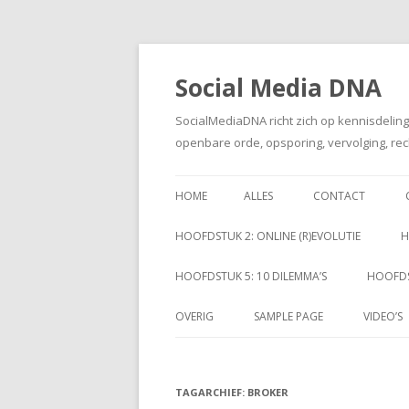
Social Media DNA
SocialMediaDNA richt zich op kennisdelin
openbare orde, opsporing, vervolging, rec
HOME
ALLES
CONTACT
HOOFDSTUK 2: ONLINE (R)EVOLUTIE
H
HOOFDSTUK 5: 10 DILEMMA’S
HOOFDS
OVERIG
SAMPLE PAGE
VIDEO’S
TAGARCHIEF:
BROKER