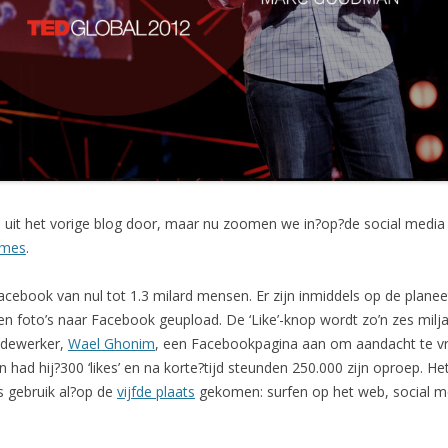
ei uit het vorige blog door, maar nu zoomen we in?op?de social media
imes
.
n Facebook van nul tot 1.3 milard mensen. Er zijn inmiddels op de pla
 foto’s naar Facebook geupload. De ‘Like’-knop wordt zo’n zes miljar
edewerker,
Wael Ghonim
, een Facebookpagina aan om aandacht te v
n had hij?300 ‘likes’ en na korte?tijd steunden 250.000 zijn oproep. H
s gebruik al?op de
vijfde plaats
gekomen: surfen op het web, social m