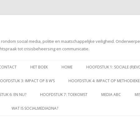
g rondom social media, politie en maatschappelijke veiligheid. Onderwerp
htspraak tot crisisbeheersing en communicatie.
Spring
naar
CONTACT
HET BOEK
HOME
HOOFDSTUK 1: SOCIALE (R)EV
inhoud
OOFDSTUK 3: IMPACT OP 8 W’S
HOOFDSTUK 4: IMPACT OP METHODIEK
TUK 6: EN NU?
HOOFDSTUK 7: TOEKOMST
MEDIA ABC
MI
WAT IS SOCIALMEDIADNA?