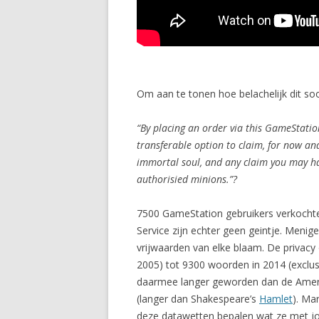
Om aan te tonen hoe belachelijk dit s
“By placing an order via this GameStatio
transferable option to claim, for now an
immortal soul, and any claim you may have
authorisied minions.”?
7500 GameStation gebruikers verkochten
Service zijn echter geen geintje. Menige
vrijwaarden van elke blaam. De privacy
2005) tot 9300 woorden in 2014 (exclus
daarmee langer geworden dan de Amer
(langer dan Shakespeare’s
Hamlet
). Ma
deze datawetten bepalen wat ze met jo