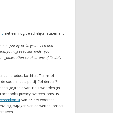
nt
met een nog belachelijker statement:
omini, you agree to grant us a non
tion, you agree to surrender your
rom gamestation.co.uk or one of its duly
 er een product kochten. Terms of
 de social media partij -?of derden?-
iddels gegroeid van 1004 woorden (in
. Facebook’s privacy overeenkomst is
overeenkomst
van 36.275 woorden…
nzijdig) wijzigen van de wetten, omdat
blijven.