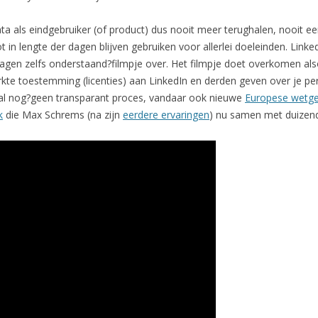
ta als eindgebruiker (of product) dus nooit meer terughalen, nooit een
t in lengte der dagen blijven gebruiken voor allerlei doeleinden. Link
agen zelfs onderstaand?filmpje over. Het filmpje doet overkomen alsof
perkte toestemming (licenties) aan LinkedIn en derden geven over je p
taal nog?geen transparant proces, vandaar ook nieuwe
Europese wetge
k
die Max Schrems (na zijn
eerdere ervaringen
) nu samen met duizen