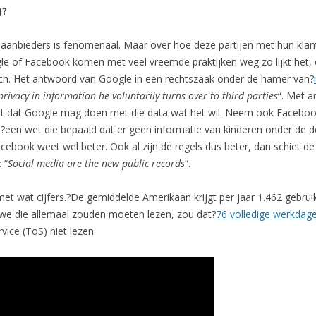
)?
a aanbieders is fenomenaal. Maar over hoe deze partijen met hun k
le of Facebook komen met veel vreemde praktijken weg zo lijkt het, e
sch. Het antwoord van Google in een rechtszaak onder de hamer van?
rivacy in information he voluntarily turns over to third parties
“. Met a
ent dat Google mag doen met die data wat het wil. Neem ook Facebo
,?een wet die bepaald dat er geen informatie van kinderen onder de
acebook weet wel beter. Ook al zijn de regels dus beter, dan schiet d
 “
Social media are the new public records
“.
n met wat cijfers.?De gemiddelde Amerikaan krijgt per jaar 1.462 ge
 we die allemaal zouden moeten lezen, zou dat?
76 volledige werkdag
ice (ToS) niet lezen.