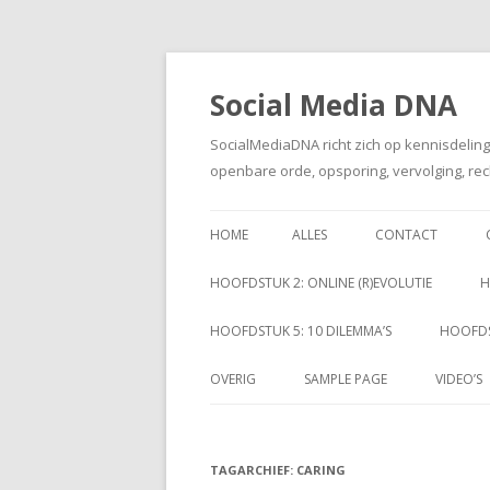
Social Media DNA
SocialMediaDNA richt zich op kennisdelin
openbare orde, opsporing, vervolging, rec
HOME
ALLES
CONTACT
HOOFDSTUK 2: ONLINE (R)EVOLUTIE
H
HOOFDSTUK 5: 10 DILEMMA’S
HOOFDS
OVERIG
SAMPLE PAGE
VIDEO’S
TAGARCHIEF:
CARING