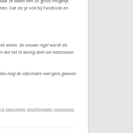
aar ze willen een zo groot mogelijk
men. Dat zie je ook bij Facebook en
eek weten. De nieuwe regel wordt als
orm dat het te weinig doet om haatzaaien
, dan mag de informatie overigens gewoon
ng
,
interventie
,
misinformatie
,
nepnieuws
,