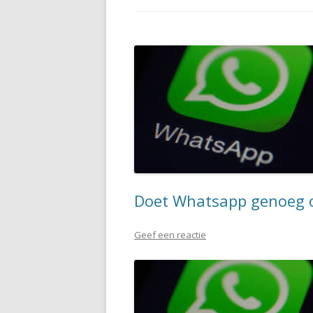
Doet Whatsapp genoeg o
Geef een reactie