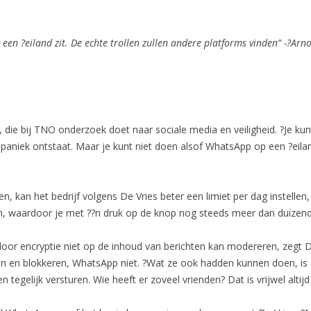
een ?eiland zit. De echte trollen zullen andere platforms vinden” -?
Arno
s, die bij TNO onderzoek doet naar sociale media en veiligheid. ?Je 
te paniek ontstaat. Maar je kunt niet doen alsof WhatsApp op een ?eilan
, kan het bedrijf volgens De Vries beter een limiet per dag instellen, 
 waardoor je met ??n druk op de knop nog steeds meer dan duizend 
or encryptie niet op de inhoud van berichten kan modereren, zegt D
 en blokkeren, WhatsApp niet. ?Wat ze ook hadden kunnen doen, is a
egelijk versturen. Wie heeft er zoveel vrienden? Dat is vrijwel altijd