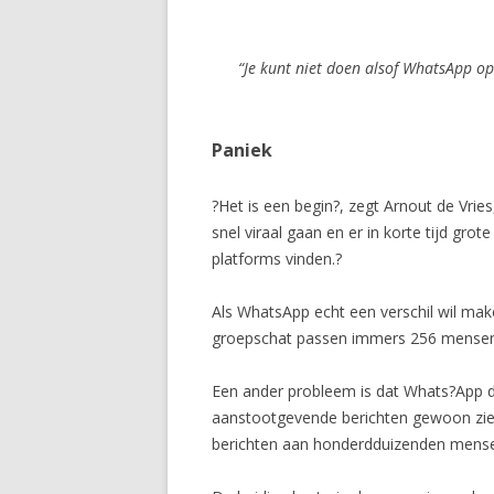
“Je kunt niet doen alsof WhatsApp op 
Paniek
?Het is een begin?, zegt Arnout de Vrie
snel viraal gaan en er in korte tijd gro
platforms vinden.?
Als WhatsApp echt een verschil wil maken
groepschat passen immers 256 mensen,
Een ander probleem is dat Whats?App do
aanstootgevende berichten gewoon zien
berichten aan honderdduizenden mensen t