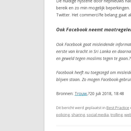
De huidige hysterie door nepnieuws ha
bereik en zo min mogelijk beperkingen.
Twitter. Het commerci?le belang gaat alt
Ook Facebook neemt maatregele
Ook Facebook gaat misleidende informati
eerste van kracht in Sri Lanka en daarna
en geweld tegen moslims tegen te gaan.?
Facebook heeft nu toegezegd om misleide
blijven staan. Zo mogen Facebook-gebrui
Bronnen:
Trouw
,?
20 juli 2018, 18:48
Dit bericht werd geplaatst in
Best Practice
policing
,
sharing
,
social media
,
trolling
,
we