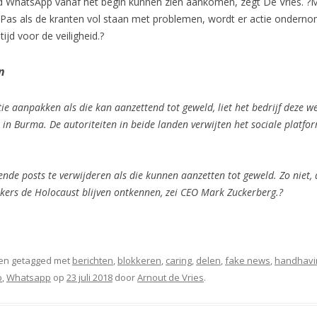
d WhatsApp vanaf het begin kunnen zien aankomen, zegt De Vries. ?M
 Pas als de kranten vol staan met problemen, wordt er actie onderno
ijd voor de veiligheid.?
n
e aanpakken als die kan aanzettend tot geweld, liet het bedrijf deze w
 in Burma. De autoriteiten in beide landen verwijten het sociale platf
nde posts te verwijderen als die kunnen aanzetten tot geweld. Zo niet
kers de Holocaust blijven ontkennen, zei CEO Mark Zuckerberg.?
en getagged met
berichten
,
blokkeren
,
caring
,
delen
,
fake news
,
handhavi
b
,
Whatsapp
op
23 juli 2018
door
Arnout de Vries
.