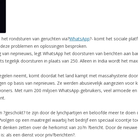
 het rondsturen van geruchten via?
WhatsApp
?- komt het sociale platf
 deze problemen en oplossingen besproken.
ng van nepnieuws, legt WhatsApp het doorsturen van berichten aan 
s tegelijk doorsturen in plaats van 250. Alleen in India wordt het ma
gelen neemt, komt doordat het land kampt met massahysterie door va
n op basis van nepnieuws. Ze werden abusievelijk aangezien voor k
oners. Met ruim 200 miljoen WhatsApp-gebruikers, veel armoede en l
nt.
?geschokt? te zijn door de lynchpartijen en beloofde meer te doen 
volgen op een maatregel waarbij het bedrijf een speciaal icoontje 
t denken zetten over de herkomst van zo?n ?bericht. Door de nieuwe
: als een dienst voor priv?berichten?.