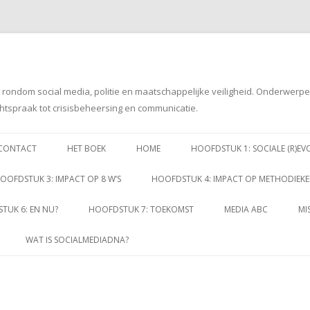
g rondom social media, politie en maatschappelijke veiligheid. Onderwerp
htspraak tot crisisbeheersing en communicatie.
Spring
naar
CONTACT
HET BOEK
HOME
HOOFDSTUK 1: SOCIALE (R)EV
inhoud
OOFDSTUK 3: IMPACT OP 8 W’S
HOOFDSTUK 4: IMPACT OP METHODIEK
TUK 6: EN NU?
HOOFDSTUK 7: TOEKOMST
MEDIA ABC
MI
WAT IS SOCIALMEDIADNA?