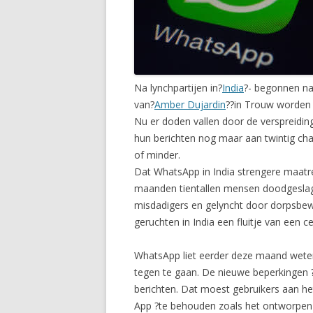
Na lynchpartijen in?
India
?- begonnen na
van?
Amber Dujardin
?
?in Trouw worden
Nu er doden vallen door de verspreidi
hun berichten nog maar aan twintig chat
of minder.
Dat WhatsApp in India strengere maatre
maanden tientallen mensen doodgeslage
misdadigers en gelyncht door dorpsbew
geruchten in India een fluitje van een ce
WhatsApp liet eerder deze maand weten 
tegen te gaan. De nieuwe beperkingen ?
berichten. Dat moest gebruikers aan he
App ?te behouden zoals het ontworpen is