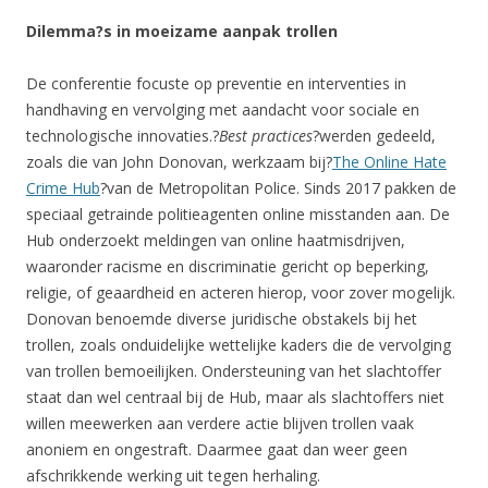
Dilemma?s in moeizame aanpak trollen
De conferentie focuste op preventie en interventies in
handhaving en vervolging met aandacht voor sociale en
technologische innovaties.?
Best practices
?werden gedeeld,
zoals die van John Donovan, werkzaam bij?
The Online Hate
Crime Hub
?van de Metropolitan Police. Sinds 2017 pakken de
speciaal getrainde politieagenten online misstanden aan. De
Hub onderzoekt meldingen van online haatmisdrijven,
waaronder racisme en discriminatie gericht op beperking,
religie, of geaardheid en acteren hierop, voor zover mogelijk.
Donovan benoemde diverse juridische obstakels bij het
trollen, zoals onduidelijke wettelijke kaders die de vervolging
van trollen bemoeilijken. Ondersteuning van het slachtoffer
staat dan wel centraal bij de Hub, maar als slachtoffers niet
willen meewerken aan verdere actie blijven trollen vaak
anoniem en ongestraft. Daarmee gaat dan weer geen
afschrikkende werking uit tegen herhaling.