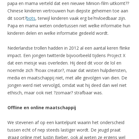
papa en mama verteld dat een nieuwe Minion-film uitkomt??
Chinese kinderen vertrouwen hun diepste geheimen toe aan
dit soort?
bots
, terwijl kinderen vaak erg be?nvloedbaar zijn.
Papa en mama weten ondertussen niet welke informatie hun
kinderen delen en welke informatie gedeeld wordt.
Nederlandse trollen hadden in 2012 al een aantal keren flinke
impact. Een jongen twitterde bijvoorbeeld tijdens Project X
dat een meisje was overleden. Hij deed dit voor de lol en
noemde zich ?hoax creator?, maar dat wisten hulpdiensten,
media en maatschappij niet, met alle gevolgen van dien. De
jongen werd niet vervolgd, omdat wat hij deed dan wel niet
ethisch, maar ook niet ?zomaar? strafbaar was.
Offline en online maatschappij
We stevenen af op een kantelpunt waarin het onderscheid
tussen echt of nep steeds lastiger wordt. De jeugd praat
graag online met Justin Bieber, ook al weten ze ergens wel