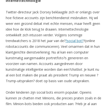
Internettechnologie
Twitter-directeur Jack Dorsey beklaagde zich er onlangs over
hoe fictieve accounts zijn berichtendienst misbruiken. Hij wil
weer een gezond debat met echte mensen, maar heeft geen
idee hoe de klok terug te draaien. Internettechnologie
ontwikkelt zich intussen verder. Volgens sommige
trendwatchers is 2018 het jaar van de?
?social bot?
?(online
robotaccounts die communiceren). Veel omarmen dat in hun
klantgerichte dienstverlening. Nu al kan een computer
kunstmatig aangemaakte portretfoto?s genereren en
voorzien van namen. Accounts aangedreven door
kunstmatige intelligentie worden dan een?
chatbot
. Je kunt nu
al een bot maken die praat als president Trump en nieuwe ?
Trump-uitspraken? doet op basis van oude uitspraken.
Onder kinderen zijn social bots enorm populair. Opeens
kunnen ze chatten met Minions, die precies praten zoals in de
film. Minion-bots bieden ook producten aan: ?Heb je al aan