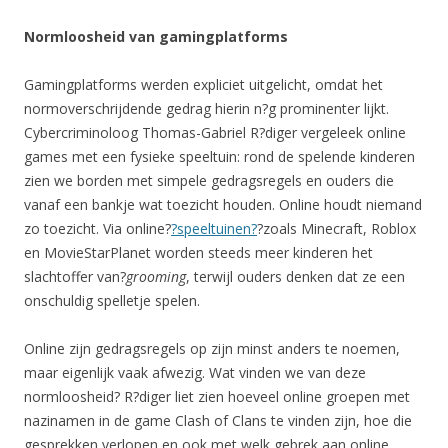
Normloosheid van gamingplatforms
Gamingplatforms werden expliciet uitgelicht, omdat het
normoverschrijdende gedrag hierin n?g prominenter lijkt.
Cybercriminoloog Thomas-Gabriel R?diger vergeleek online
games met een fysieke speeltuin: rond de spelende kinderen
zien we borden met simpele gedragsregels en ouders die
vanaf een bankje wat toezicht houden. Online houdt niemand
zo toezicht. Via online?
?speeltuinen?
?zoals Minecraft, Roblox
en MovieStarPlanet worden steeds meer kinderen het
slachtoffer van?
grooming
, terwijl ouders denken dat ze een
onschuldig spelletje spelen.
Online zijn gedragsregels op zijn minst anders te noemen,
maar eigenlijk vaak afwezig. Wat vinden we van deze
normloosheid? R?diger liet zien hoeveel online groepen met
nazinamen in de game Clash of Clans te vinden zijn, hoe die
gesprekken verlopen en ook met welk gebrek aan online