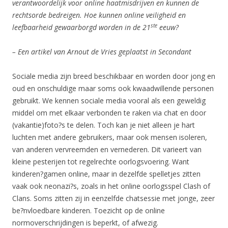
verantwoordelijk voor online haatmisdrijven en kunnen de
rechtsorde bedreigen. Hoe kunnen online veiligheid en
ste
leefbaarheid gewaarborgd worden in de 21
eeuw?
– Een artikel van Arnout de Vries geplaatst in Secondant
Sociale media zijn breed beschikbaar en worden door jong en
oud en onschuldige maar soms ook kwaadwillende personen
gebruikt. We kennen sociale media vooral als een geweldig
middel om met elkaar verbonden te raken via chat en door
(vakantie)foto?s te delen. Toch kan je niet alleen je hart
luchten met andere gebruikers, maar ook mensen isoleren,
van anderen vervreemden en vernederen. Dit varieert van
kleine pesterijen tot regelrechte oorlogsvoering. Want
kinderen?gamen online, maar in dezelfde spelletjes zitten
vaak ook neonazi?s, zoals in het online oorlogsspel Clash of
Clans. Soms zitten zij in eenzelfde chatsessie met jonge, zeer
be?nvloedbare kinderen. Toezicht op de online
normoverschrijdingen is beperkt, of afwezig.