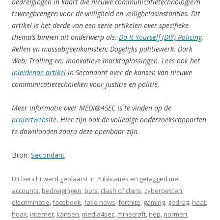
bedreigingen in kaart die nieuwe communicatietechnologie?n
teweegbrengen voor de veiligheid en veiligheidsinstanties. Dit
artikel is het derde van een serie artikelen over specifieke
thema’s binnen dit onderwerp als:
Do It Yourself (DIY) Policing
;
Rellen en massabijeenkomsten; Dagelijks politiewerk; Dark
Web; Trolling en; Innovatieve marktoplossingen. Lees ook het
inleidende artikel
in Secondant over de kansen van nieuwe
communicatietechnieken voor justitie en politie.
Meer informatie over MEDI@4SEC is te vinden op de
projectwebsite
. Hier zijn ook de volledige onderzoeksrapporten
te downloaden zodra deze openbaar zijn.
Bron:
Secondant
Dit bericht werd geplaatst in
Publicaties
en getagged met
accounts
,
bedreigingen
,
bots
,
clash of clans
,
cyberpesten
,
discriminatie
,
facebook
,
fake news
,
fortnite
,
gaming
,
gedrag
,
haat
,
hoax
,
internet
,
kansen
,
media4sec
,
minecraft
,
nep
,
normen
,