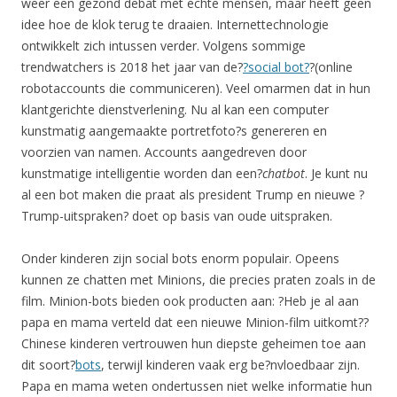
weer een gezond debat met echte mensen, maar heeft geen
idee hoe de klok terug te draaien. Internettechnologie
ontwikkelt zich intussen verder. Volgens sommige
trendwatchers is 2018 het jaar van de?
?social bot?
?(online
robotaccounts die communiceren). Veel omarmen dat in hun
klantgerichte dienstverlening. Nu al kan een computer
kunstmatig aangemaakte portretfoto?s genereren en
voorzien van namen. Accounts aangedreven door
kunstmatige intelligentie worden dan een?
chatbot
. Je kunt nu
al een bot maken die praat als president Trump en nieuwe ?
Trump-uitspraken? doet op basis van oude uitspraken.
Onder kinderen zijn social bots enorm populair. Opeens
kunnen ze chatten met Minions, die precies praten zoals in de
film. Minion-bots bieden ook producten aan: ?Heb je al aan
papa en mama verteld dat een nieuwe Minion-film uitkomt??
Chinese kinderen vertrouwen hun diepste geheimen toe aan
dit soort?
bots
, terwijl kinderen vaak erg be?nvloedbaar zijn.
Papa en mama weten ondertussen niet welke informatie hun