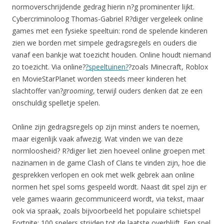
normoverschrijdende gedrag hierin n?g prominenter lijkt.
Cybercriminoloog Thomas-Gabriel R?diger vergeleek online
games met een fysieke speeltuin: rond de spelende kinderen
zien we borden met simpele gedragsregels en ouders die
vanaf een bankje wat toezicht houden. Online houdt niemand
zo toezicht. Via online?
?speeltuinen?
?zoals Minecraft, Roblox
en MovieStarPlanet worden steeds meer kinderen het
slachtoffer van?
grooming
, terwijl ouders denken dat ze een
onschuldig spelletje spelen.
Online zijn gedragsregels op zijn minst anders te noemen,
maar eigenlijk vaak afwezig. Wat vinden we van deze
normloosheid? R?diger liet zien hoeveel online groepen met
nazinamen in de game Clash of Clans te vinden zijn, hoe die
gesprekken verlopen en ook met welk gebrek aan online
normen het spel soms gespeeld wordt. Naast dit spel zijn er
vele games waarin gecommuniceerd wordt, via tekst, maar
ook via spraak, zoals bijvoorbeeld het populaire schietspel
Fortnite: 100 spelers strijden tot de laatste overblijft. Een spel