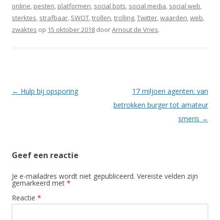
online
,
pesten
,
platformen
,
social bots
,
social media
,
social web
,
sterktes
,
strafbaar
,
SWOT
,
trollen
,
trolling
,
Twitter
,
waarden
,
web
,
zwaktes
op
15 oktober 2018
door
Arnout de Vries
.
Berichtnavigatie
←
Hulp bij opsporing
17 miljoen agenten: van
betrokken burger tot amateur
smeris
→
Geef een reactie
Je e-mailadres wordt niet gepubliceerd.
Vereiste velden zijn
gemarkeerd met
*
Reactie
*