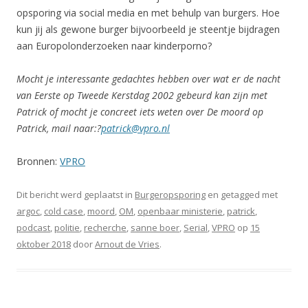
opsporing via social media en met behulp van burgers. Hoe
kun jij als gewone burger bijvoorbeeld je steentje bijdragen
aan Europolonderzoeken naar kinderporno?
Mocht je interessante gedachtes hebben over wat er de nacht
van Eerste op Tweede Kerstdag 2002 gebeurd kan zijn met
Patrick of mocht je concreet iets weten over De moord op
Patrick, mail naar:?
patrick@vpro.nl
Bronnen:
VPRO
Dit bericht werd geplaatst in
Burgeropsporing
en getagged met
argoc
,
cold case
,
moord
,
OM
,
openbaar ministerie
,
patrick
,
podcast
,
politie
,
recherche
,
sanne boer
,
Serial
,
VPRO
op
15
oktober 2018
door
Arnout de Vries
.