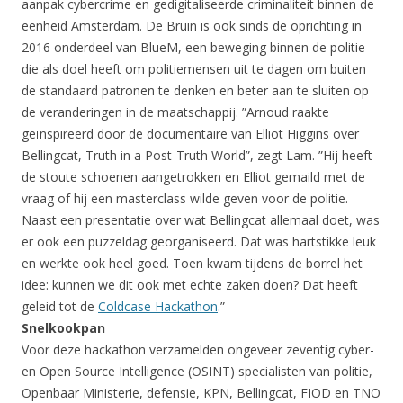
aanpak cybercrime en gedigitaliseerde criminaliteit binnen de
eenheid Amsterdam. De Bruin is ook sinds de oprichting in
2016 onderdeel van BlueM, een beweging binnen de politie
die als doel heeft om politiemensen uit te dagen om buiten
de standaard patronen te denken en beter aan te sluiten op
de veranderingen in de maatschappij. ”Arnoud raakte
geïnspireerd door de documentaire van Elliot Higgins over
Bellingcat, Truth in a Post-Truth World”, zegt Lam. ”Hij heeft
de stoute schoenen aangetrokken en Elliot gemaild met de
vraag of hij een masterclass wilde geven voor de politie.
Naast een presentatie over wat Bellingcat allemaal doet, was
er ook een puzzeldag georganiseerd. Dat was hartstikke leuk
en werkte ook heel goed. Toen kwam tijdens de borrel het
idee: kunnen we dit ook met echte zaken doen? Dat heeft
geleid tot de
Coldcase Hackathon
.”
Snelkookpan
Voor deze hackathon verzamelden ongeveer zeventig cyber-
en Open Source Intelligence (OSINT) specialisten van politie,
Openbaar Ministerie, defensie, KPN, Bellingcat, FIOD en TNO