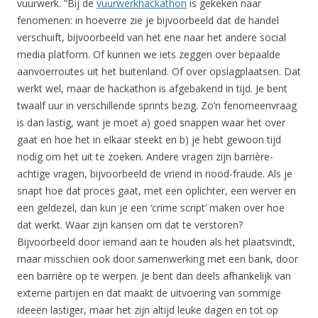
vuurwerk. ”Bij de
vuurwerkhackathon
is gekeken naar
fenomenen: in hoeverre zie je bijvoorbeeld dat de handel
verschuift, bijvoorbeeld van het ene naar het andere social
media platform. Of kunnen we iets zeggen over bepaalde
aanvoerroutes uit het buitenland. Of over opslagplaatsen. Dat
werkt wel, maar de hackathon is afgebakend in tijd. Je bent
twaalf uur in verschillende sprints bezig. Zo’n fenomeenvraag
is dan lastig, want je moet a) goed snappen waar het over
gaat en hoe het in elkaar steekt en b) je hebt gewoon tijd
nodig om het uit te zoeken. Andere vragen zijn barrière-
achtige vragen, bijvoorbeeld de vriend in nood-fraude. Als je
snapt hoe dat proces gaat, met een oplichter, een werver en
een geldezel, dan kun je een ‘crime script’ maken over hoe
dat werkt. Waar zijn kansen om dat te verstoren?
Bijvoorbeeld door iemand aan te houden als het plaatsvindt,
maar misschien ook door samenwerking met een bank, door
een barrière op te werpen. Je bent dan deels afhankelijk van
externe partijen en dat maakt de uitvoering van sommige
ideeën lastiger, maar het zijn altijd leuke dagen en tot op