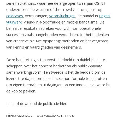
serie hackathons, waarmee de afgelopen twee jaar OSINT-
onderzoek en de wisdom of the crowd zijn toegepast op
coldcases
, vermissingen,
voortvluchtigen
, de handel in
illegaal
vuurwerk
, Vriend-in-Noodfraude en mobiel banditisme. De
behaalde resultaten spreken voor zich: van operationele
successen zoals aangehouden verdachten, tot het bedenken
van creatieve nieuwe opsporingsmethoden en het vergroten
van kennis en vaardigheden van deelnemers.
Deze handreiking is ten eerste bedoeld om duidelijkheid te
scheppen over het concept
hackathon
als publiek-private
samenwerkingsvorm. Ten tweede is het de bedoeld om de
lezer uit te dagen om deze
hackathon-formule
te gebruiken
om eigen thema’s en uitdagingen op een innovatieve wijze bij
de kop te pakken.
Lees of download de publicatie hier:
[slideshare id=250469758&doc=101163-