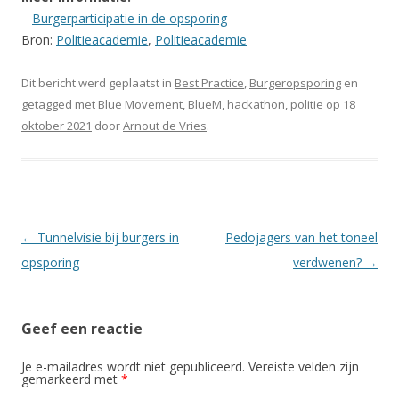
–
Burgerparticipatie in de opsporing
Bron:
Politieacademie
,
Politieacademie
Dit bericht werd geplaatst in
Best Practice
,
Burgeropsporing
en
getagged met
Blue Movement
,
BlueM
,
hackathon
,
politie
op
18
oktober 2021
door
Arnout de Vries
.
Berichtnavigatie
←
Tunnelvisie bij burgers in
Pedojagers van het toneel
opsporing
verdwenen?
→
Geef een reactie
Je e-mailadres wordt niet gepubliceerd.
Vereiste velden zijn
gemarkeerd met
*