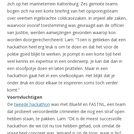
zich op het marineterrein Kattenburg. Zes gemixte teams
bogen zich na een korte briefing van het opsporingsteam
over veertien ingebrachte coldcasezaken. In vrijwel alle zaken,
waarvoor vooraf toestemming was gevraagd aan de officier
van Justitie, werden aanwijzingen gevonden waarop kon
worden doorgerechercheerd. Lam: ”Toen is gebleken dat een
hackathon heel erg leuk is om te doen en dat het voor de
politie goed blijkt te werken. Je pompt in een korte tijd heel
veel kennis en expertise in een onderwerp. Je kan dat dan in
een stoofpotje doen en laten pruttelen. Maar in een
hackathon gaat het in een snelkookpan. Het blijkt dat je
onder druk en door elkaar te inspireren soms toch verder
komt.”
Voortvluchtigen
De
tweede hackathon
was met BlueM en FASTNL, een team
dat probeert veroordeelde criminelen die nog een straf open
hebben staan, te pakken. Lam: ”Dit is de meest succesvolle
hackathon die we tot nu toe hebben gehad, ook omdat de
vraag heel concreet was. Iemand is op de loop, waar is hij?