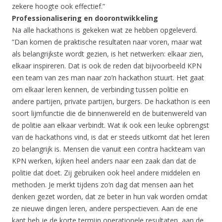
zekere hoogte ook effectief.”
Professionalisering en doorontwikkeling
Na alle hackathons is gekeken wat ze hebben opgeleverd.
”Dan komen de praktische resultaten naar voren, maar wat
als belangrijkste wordt gezien, is het netwerken: elkaar zien,
elkaar inspireren. Dat is ook de reden dat bijvoorbeeld KPN
een team van zes man naar zo’n hackathon stuurt. Het gaat
om elkaar leren kennen, de verbinding tussen politie en
andere partijen, private partijen, burgers. De hackathon is een
soort lijmfunctie die de binnenwereld en de buitenwereld van
de politie aan elkaar verbindt. Wat ik ook een leuke opbrengst
van de hackathons vind, is dat er steeds uitkomt dat het leren
zo belangrijk is. Mensen die vanuit een contra hackteam van
KPN werken, kijken heel anders naar een zaak dan dat de
politie dat doet. Zij gebruiken ook heel andere middelen en
methoden. Je merkt tijdens zo’n dag dat mensen aan het
denken gezet worden, dat ze beter in hun vak worden omdat
ze nieuwe dingen leren, andere perspectieven. Aan de ene
kant heb je de korte termijn operationele resultaten, aan de