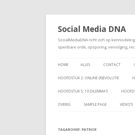
Social Media DNA
SocialMediaDNA richt zich op kennisdelin
openbare orde, opsporing, vervolging, rec
HOME
ALLES
CONTACT
HOOFDSTUK 2: ONLINE (R)EVOLUTIE
H
HOOFDSTUK 5: 10 DILEMMA’S
HOOFDS
OVERIG
SAMPLE PAGE
VIDEO’S
TAGARCHIEF:
PATRICK