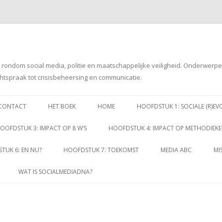
g rondom social media, politie en maatschappelijke veiligheid. Onderwerp
htspraak tot crisisbeheersing en communicatie.
Spring
naar
CONTACT
HET BOEK
HOME
HOOFDSTUK 1: SOCIALE (R)EV
inhoud
OOFDSTUK 3: IMPACT OP 8 W’S
HOOFDSTUK 4: IMPACT OP METHODIEK
TUK 6: EN NU?
HOOFDSTUK 7: TOEKOMST
MEDIA ABC
MI
WAT IS SOCIALMEDIADNA?