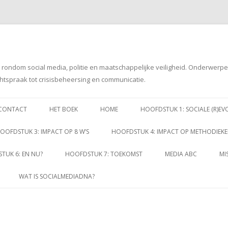
g rondom social media, politie en maatschappelijke veiligheid. Onderwerp
htspraak tot crisisbeheersing en communicatie.
Spring
naar
CONTACT
HET BOEK
HOME
HOOFDSTUK 1: SOCIALE (R)EV
inhoud
OOFDSTUK 3: IMPACT OP 8 W’S
HOOFDSTUK 4: IMPACT OP METHODIEK
TUK 6: EN NU?
HOOFDSTUK 7: TOEKOMST
MEDIA ABC
MI
WAT IS SOCIALMEDIADNA?