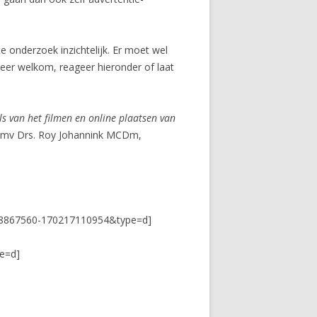
e onderzoek inzichtelijk. Er moet wel
zeer welkom, reageer hieronder of laat
s van het filmen en online plaatsen van
 mmv Drs. Roy Johannink MCDm,
568867560-170217110954&type=d]
e=d]