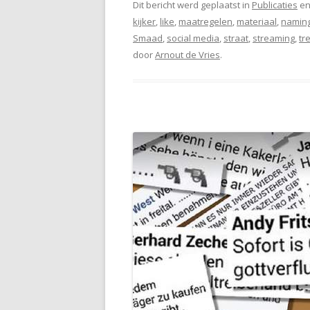
Dit bericht werd geplaatst in
Publicaties
en
kijker
,
like
,
maatregelen
,
materiaal
,
namin
Smaad
,
social media
,
straat
,
streaming
,
tr
door
Arnout de Vries
.