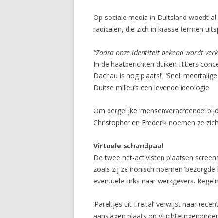
Op sociale media in Duitsland woedt al 
radicalen, die zich in krasse termen uit
“Zodra onze identiteit bekend wordt verk
In de haatberichten duiken Hitlers conc
Dachau is nog plaats!’, ‘Snel: meertali
Duitse milieu’s een levende ideologie.
Om dergelijke ‘mensenverachtende’ bijd
Christopher en Frederik noemen ze zich.
Virtuele schandpaal
De twee net-activisten plaatsen screens
zoals zij ze ironisch noemen ‘bezorgde b
eventuele links naar werkgevers. Regel
‘Pareltjes uit Freital’ verwijst naar rec
aanslagen plaats op vluchtelingenonde