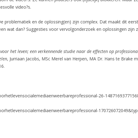
esvolle video?s.
De problematiek en de oplossing(en) zijn complex. Dat maakt dit eerst
lleen wat dan? Suggesties voor vervolgonderzoek en oplossingen zijn 
voor het leven; een verkennende studie naar de effecten op professional
elen
, Jurriaan Jacobs, MSc Merel van Herpen, MA Dr. Hans te Brake
16.
voorhetlevensocialemediaenweerbareprofessional-26-14871693771
oorhetlevensocialemediaenweerbareprofessional-170726072049&typ