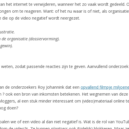
 van het internet te verwijderen, wanneer het zo vaak wordt gedeeld.
ngen om te reageren. Want: of het nu waar is of niet, als organisatie
e die op de video negatief wordt neergezet.
ustratie.
 de organisatie (dossiervorming).
 gewin).
e weten, zodat passende reacties zijn te geven. Aanvullend onderzoe
 van de onderzoekers Roy Johannink dat een
opvallend filmpje miljoe
 zijn ? ook een bron van inkomsten betekenen. Het wegnemen van dez
rvloggers, al een stuk minder interessant om (video)materiaal online te
nog doen?
palen we of een video al dan niet negatief is. Wat is de rol van You
ondom de video?s. Ze kunnen
plaatsers
ook (tijdelijk) blokkeren. Maar z