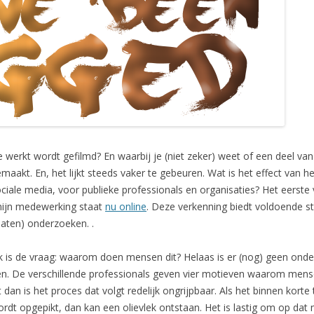
 je werkt wordt gefilmd? En waarbij je (niet zeker) weet of een deel va
aakt. En, het lijkt steeds vaker te gebeuren. Wat is het effect van 
ciale media, voor publieke professionals en organisaties? Het eerste
mijn medewerking staat
nu online
. Deze verkenning biedt voldoende s
aten) onderzoeken. .
oek is de vraag: waarom doen mensen dit? Helaas is er (nog) geen on
sen. De verschillende professionals geven vier motieven waarom mense
t dan is het proces dat volgt redelijk ongrijpbaar. Als het binnen korte
rdt opgepikt, dan kan een olievlek ontstaan. Het is lastig om op dat