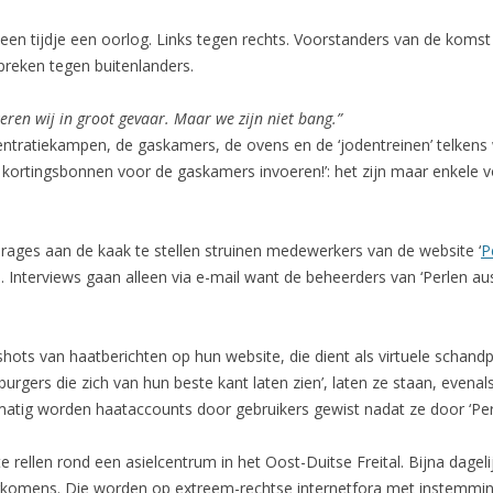
een tijdje een oorlog. Links tegen rechts. Voorstanders van de komst
spreken tegen buitenlanders.
eren wij in groot gevaar. Maar we zijn niet bang.”
entratiekampen, de gaskamers, de ovens en de ‘jodentreinen’ telkens we
ge kortingsbonnen voor de gaskamers invoeren!’: het zijn maar enkele
rages aan de kaak te stellen struinen medewerkers van de website ‘
P
 Interviews gaan alleen via e-mail want de beheerders van ‘Perlen aus
hots van haatberichten op hun website, die dient als virtuele schandp
urgers die zich van hun beste kant laten zien’, laten ze staan, evenal
matig worden haataccounts door gebruikers gewist nadat ze door ‘Perl
ente rellen rond een asielcentrum in het Oost-Duitse Freital. Bijna dag
rkomens. Die worden op extreem-rechtse internetfora met instemmin