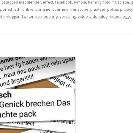
 getagged met
diender
,
effect
,
facebook
,
filmpje
,
flaming
,
foto
,
frustratie
,
g
g
,
onethisch
,
online
,
opname
,
overheid
,
Periscope
,
plaatser
,
politie
,
privacy
eitervlogger
,
Twitter
,
vernedering
,
verveling
,
video
,
videoblog
,
videoblogger