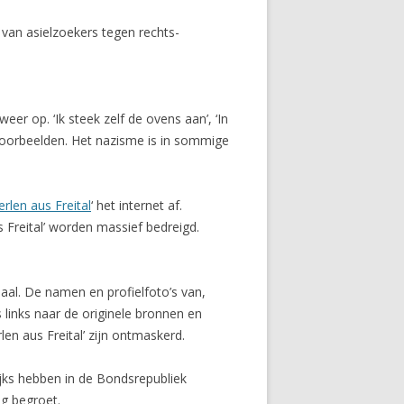
 van asielzoekers tegen rechts-
er op. ‘Ik steek zelf de ovens aan’, ‘In
 voorbeelden. Het nazisme is in sommige
erlen aus Freital
‘ het internet af.
 Freital’ worden massief bedreigd.
aal. De namen en profielfoto’s van,
s links naar de originele bronnen en
en aus Freital’ zijn ontmaskerd.
elijks hebben in de Bondsrepubliek
g begroet.