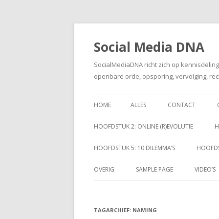
Social Media DNA
SocialMediaDNA richt zich op kennisdelin
openbare orde, opsporing, vervolging, rec
HOME
ALLES
CONTACT
HOOFDSTUK 2: ONLINE (R)EVOLUTIE
H
HOOFDSTUK 5: 10 DILEMMA’S
HOOFDS
OVERIG
SAMPLE PAGE
VIDEO’S
TAGARCHIEF:
NAMING