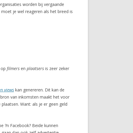
 Organisaties worden bij vergaande
 moet je wel reageren als het breed is
k op
filmers
en
plaatsers
is zeer zeker
nen
views
kan genereren. Dit kan de
e bron van inkomsten maakt het voor
 plaatsen. Want: als je er geen geld
Tube ?n Facebook? Beide kunnen
e gaan dan ook zelf advertentie-