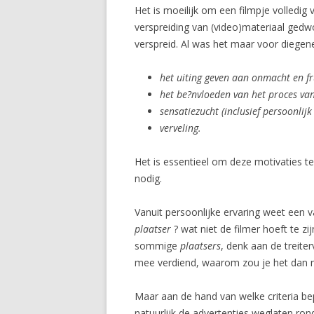
Het is moeilijk om een filmpje volledig
verspreiding van (video)materiaal gedwo
verspreid. Al was het maar voor diegen
het uiting geven aan onmacht en fr
het be?nvloeden van het proces van
sensatiezucht (inclusief persoonlijk
verveling.
Het is essentieel om deze motivaties t
nodig.
Vanuit persoonlijke ervaring weet een
plaatser
? wat niet de filmer hoeft te
sommige
plaatsers
, denk aan de treite
mee verdiend, waarom zou je het dan 
Maar aan de hand van welke criteria be
natuurlijk de advertenties weglaten r