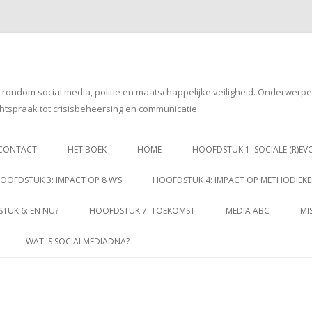
g rondom social media, politie en maatschappelijke veiligheid. Onderwerp
htspraak tot crisisbeheersing en communicatie.
Spring
naar
CONTACT
HET BOEK
HOME
HOOFDSTUK 1: SOCIALE (R)EV
inhoud
OOFDSTUK 3: IMPACT OP 8 W’S
HOOFDSTUK 4: IMPACT OP METHODIEK
TUK 6: EN NU?
HOOFDSTUK 7: TOEKOMST
MEDIA ABC
MI
WAT IS SOCIALMEDIADNA?