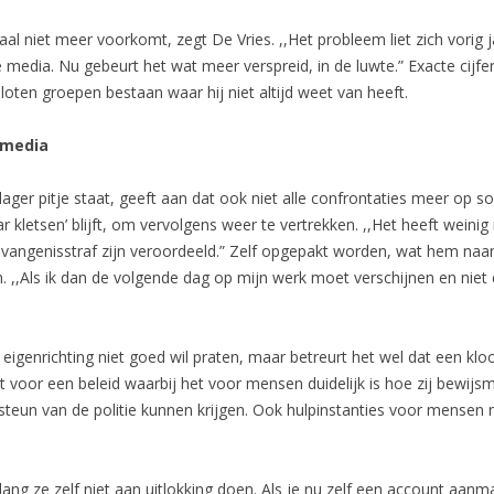
l niet meer voorkomt, zegt De Vries. ,,Het probleem liet zich vorig ja
media. Nu gebeurt het wat meer verspreid, in de luwte.” Exacte cijfer
loten groepen bestaan waar hij niet altijd weet van heeft.
 media
ger pitje staat, geeft aan dat ook niet alle confrontaties meer op s
 kletsen’ blijft, om vervolgens weer te vertrekken. ,,Het heeft weinig 
gevangenisstraf zijn veroordeeld.” Zelf opgepakt worden, wat hem naa
n. ,,Als ik dan de volgende dag op mijn werk moet verschijnen en niet 
eigenrichting niet goed wil praten, maar betreurt het wel dat een kloo
eit voor een beleid waarbij het voor mensen duidelijk is hoe zij bewij
 steun van de politie kunnen krijgen. Ook hulpinstanties voor mens
lang ze zelf niet aan uitlokking doen. Als je nu zelf een account aanma