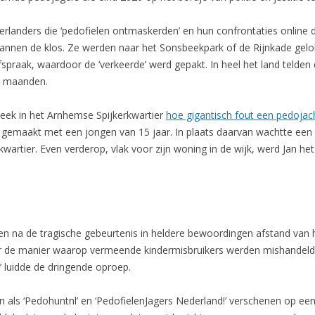
rlanders die ‘pedofielen ontmaskerden’ en hun confrontaties online d
mannen de klos. Ze werden naar het Sonsbeekpark of de Rijnkade gelo
spraak, waardoor de ‘verkeerde’ werd gepakt. In heel het land telden
le maanden.
ek in het Arnhemse Spijkerkwartier
hoe gigantisch fout een pedojac
n gemaakt met een jongen van 15 jaar. In plaats daarvan wachtte ee
wartier. Even verderop, vlak voor zijn woning in de wijk, werd Jan het
men na de tragische gebeurtenis in heldere bewoordingen afstand va
 de manier waarop vermeende kindermisbruikers werden mishandeld,
 luidde de dringende oproep.
 als ‘Pedohuntnl’ en ‘PedofielenJagers Nederland!’ verschenen op 