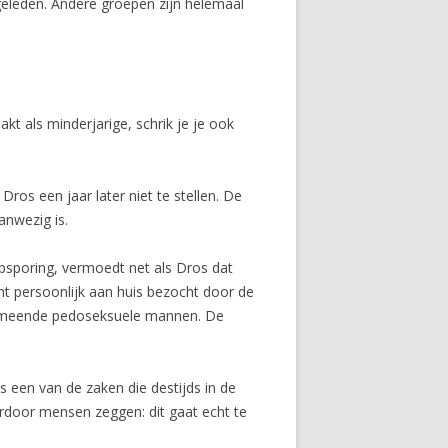
eleden. Andere groepen zijn helemaal
kt als minderjari­ge, schrik je je ook
ros een jaar later niet te stellen. De
anwezig is.
opsporing, vermoedt net als Dros dat
ht persoonlijk aan huis bezocht door de
 vermeende pedoseksuele mannen. De
is een van de zaken die destijds in de
aardoor mensen zeggen: dit gaat echt te