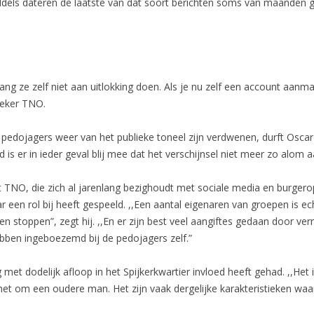
dels dateren de laatste van dat soort berichten soms van maanden g
ang ze zelf niet aan uitlokking doen. Als je nu zelf een account aanmaa
oeker TNO.
edojagers weer van het publieke toneel zijn verdwenen, durft Oscar D
is er in ieder geval blij mee dat het verschijnsel niet meer zo alom a
t TNO, die zich al jarenlang bezighoudt met sociale media en burger
 een rol bij heeft gespeeld. ,,Een aantal eigenaren van groepen is ec
n stoppen”, zegt hij. ,,En er zijn best veel aangiftes gedaan door
ben ingeboezemd bij de pedojagers zelf.”
g met dodelijk afloop in het Spijkerkwartier invloed heeft gehad. ,,Het 
ng het om een oudere man. Het zijn vaak dergelijke karakteristieken w