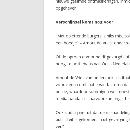
nieuwe gefilmde ontmaskeringen. Inmid
opgeheven.
Verschijnsel komt nog voor
“Met oplettende burgers is niks mis, zol
een hoedje” – Arnout de Vries, onderz
Of de oproep ervoor heeft gezorgd dat p
hoogste politiebaas van Oost-Nederland 
Arnout de Vries van onderzoeksinstituu
vooral een combinatie van factoren daar
politie, waardoor sommigen wel moeste
media-aandacht daarvoor kan angst heb
Ook sluit hij niet uit dat de mishandelin
publiciteit is gekomen. In dit geval gi
ver.”