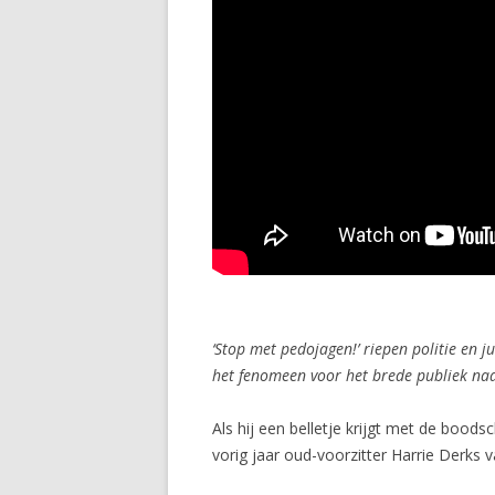
‘Stop met pedojagen!’ riepen politie en j
het fenomeen voor het brede publiek naa
Als hij een belletje krijgt met de bood
vorig jaar oud-voorzitter Harrie Derks 