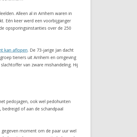
eelden. Alleen al in Arnhem waren in
kt. Eén keer werd een voorbijganger
 de opsporingsinstanties over de 250
ht kan aflopen
. De 73-jarige Jan dacht
n groep tieners uit Arnhem en omgeving
 slachtoffer van zware mishandeling. Hij
n het pedojagen, ook wel pedohunten
 bedreigd of aan de schandpaal
een gegeven moment om de paar uur wel