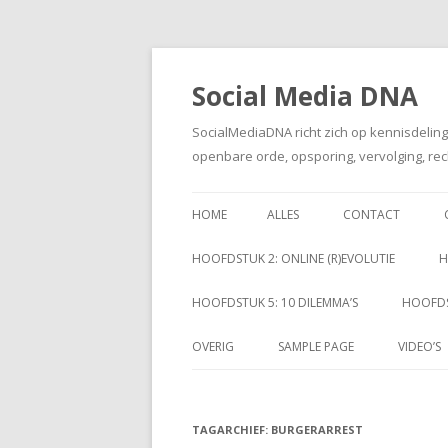
Social Media DNA
SocialMediaDNA richt zich op kennisdelin
openbare orde, opsporing, vervolging, rec
HOME
ALLES
CONTACT
HOOFDSTUK 2: ONLINE (R)EVOLUTIE
H
HOOFDSTUK 5: 10 DILEMMA’S
HOOFDS
OVERIG
SAMPLE PAGE
VIDEO’S
TAGARCHIEF:
BURGERARREST