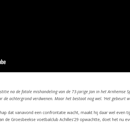
ustitie na de fatale mishandeling van de 73-jarige Jan in het Arnhemse Sp
r de achtergrond verdwenen. Maar het bestaat nog wel. ‘Het gebeurt wat
schap dat vanavond een confrontatie wacht, maakt hij daar wel even tij
van de Groesbeekse voetbalclub Achilles’29 opwachtte, doet het nu ev