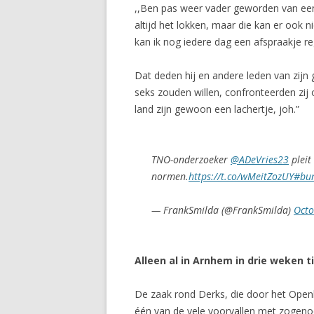
,,Ben pas weer vader geworden van een 
altijd het lokken, maar die kan er ook n
kan ik nog iedere dag een afspraakje re
Dat deden hij en andere leden van zijn 
seks zouden willen, confronteerden zij op
land zijn gewoon een lachertje, joh.”
TNO-onderzoeker
@ADeVries23
pleit
normen.
https://t.co/wMeitZozUY
#bur
— FrankSmilda (@FrankSmilda)
Octo
Alleen al in Arnhem in drie weken 
De zaak rond Derks, die door het Open
één van de vele voorvallen met zogenoe