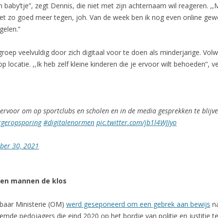
baby’tje”, zegt Dennis, die niet met zijn achternaam wil reageren. 
iet zo goed meer tegen, joh. Van de week ben ik nog even online geweest
gelen.”
groep veelvuldig door zich digitaal voor te doen als minderjarige. V
 locatie. ,,Ik heb zelf kleine kinderen die je ervoor wilt behoeden”, ver
 ervoor om op sportclubs en scholen en in de media gesprekken te blijve
geropsporing
#digitalenormen
pic.twitter.com/jb1l4WJJyo
ber 30, 2021
tien mannen de klos
baar Ministerie (OM)
werd geseponeerd om een gebrek aan bewijs
na
mde pedojagers die eind 2020 op het bordje van politie en justitie 