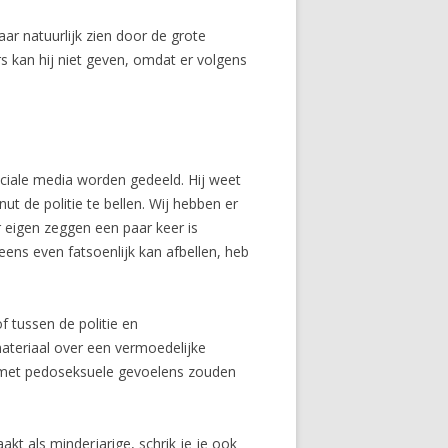
ar natuurlijk zien door de grote
s kan hij niet geven, omdat er volgens
ociale media worden gedeeld. Hij weet
nut de politie te bellen. Wij hebben er
r eigen zeggen een paar keer is
eens even fatsoenlijk kan afbellen, heb
f tussen de politie en
smateriaal over een vermoedelijke
en met pedoseksuele gevoelens zouden
akt als minderjarige, schrik je je ook