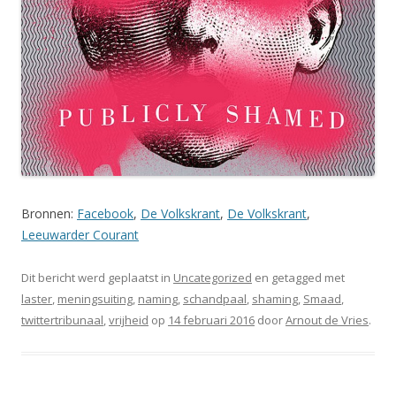
Bronnen:
Facebook
,
De Volkskrant
,
De Volkskrant
,
Leeuwarder Courant
Dit bericht werd geplaatst in
Uncategorized
en getagged met
laster
,
meningsuiting
,
naming
,
schandpaal
,
shaming
,
Smaad
,
twittertribunaal
,
vrijheid
op
14 februari 2016
door
Arnout de Vries
.