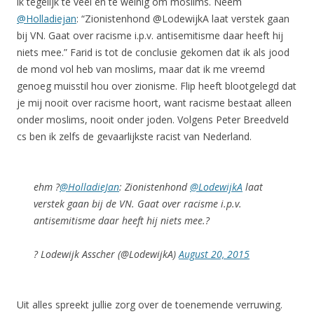
ik tegelijk te veel en te weinig om moslims. Neem
@Holladiejan
: “Zionistenhond @LodewijkA laat verstek gaan
bij VN. Gaat over racisme i.p.v. antisemitisme daar heeft hij
niets mee.” Farid is tot de conclusie gekomen dat ik als jood
de mond vol heb van moslims, maar dat ik me vreemd
genoeg muisstil hou over zionisme. Flip heeft blootgelegd dat
je mij nooit over racisme hoort, want racisme bestaat alleen
onder moslims, nooit onder joden. Volgens Peter Breedveld
cs ben ik zelfs de gevaarlijkste racist van Nederland.
ehm ?
@HolladieJan
: Zionistenhond
@LodewijkA
laat
verstek gaan bij de VN. Gaat over racisme i.p.v.
antisemitisme daar heeft hij niets mee.?
? Lodewijk Asscher (@LodewijkA)
August 20, 2015
Uit alles spreekt jullie zorg over de toenemende verruwing.