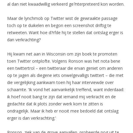
al dan niet kwaadwillig verkeerd ge?nterpreteerd kon worden.
Maar de lynchmob op Twitter wist de gewraakte passage
toch op te duikelen en begon een screenshot driftig te
retweeten. Want hoe d?rfde hij te stellen dat ontslag erger is
dan verkrachting?
Hij kwam net aan in Wisconsin om zijn boek te promoten
toen Twitter ontplofte. Volgens Ronson was het nota bene
een twittertrol – een twitteraar die ervan geniet om anderen
op te jagen als diegene iets onwelgevalligs twittert – die met
die vergelijking aankwam toen hij haar interviewde over
schaamte. ‘Ik vond het aanvankelijk treffend, want inderdaad:
ik hoef nooit bang te zijn dat iemand mij verkracht en de
gedachte dat ik plots zonder werk kom te zitten is
ondragelijk. Maar ik heb er nooit mee bedoeld dat ontslag
erger is dan verkrachting.’
Ronson, ziek van de grove aanvallen, probeerde nog uit te