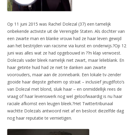
Op 11 juni 2015 was Rachel Dolezal (37) een tamelijk
onbekende activiste uit de Verenigde Staten. Als dochter van
een zwarte man en blanke vrouw had ze haar leven gewijd
aan het bestrijden van racisme via kunst en onderwijs.?Op 12
juni was alles wat ze had opgebouwd in ??n klap verwoest.
Dolezals vader bleek namelijk niet zwart, maar lelieblank. En
haar getinte huid had ze niet te danken aan zwarte
voorouders, maar aan de zonnebank. Een lokale tv-zender
gooide haar diepste geheim op straat – inclusief jeugdfoto’s
van Dolezal met blond, sluik haar – en onmiddellijk rees de
vraag of haar levenswerk nog wel geloofwaardig is nu haar
raciale afkomst een leugen bleek.?Het Twittertribunaal
wachtte Dolezals antwoord niet af en besloot diezelfde dag
nog haar reputatie te vernietigen.