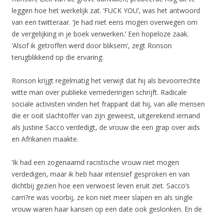
leggen hoe het werkelijk zat. ‘FUCK YOU’, was het antwoord
van een twitteraar. ‘Je had niet eens mogen overwegen om
de vergelijking in je boek verwerken.’ Een hopeloze zaak.
‘Alsof ik getroffen werd door bliksem’, zegt Ronson
terugblikkend op die ervaring.
Ronson krijgt regelmatig het verwijt dat hij als bevoorrechte
witte man over publieke vernederingen schrijft. Radicale
sociale activisten vinden het frappant dat hij, van alle mensen
die er ooit slachtoffer van zijn geweest, uitgerekend iemand
als Justine Sacco verdedigt, de vrouw die een grap over aids
en Afrikanen maakte.
‘Ik had een zogenaamd racistische vrouw niet mogen
verdedigen, maar ik heb haar intensief gesproken en van
dichtbij gezien hoe een verwoest leven eruit ziet. Sacco’s
carri?re was voorbij, ze kon niet meer slapen en als single
vrouw waren haar kansen op een date ook geslonken. En de