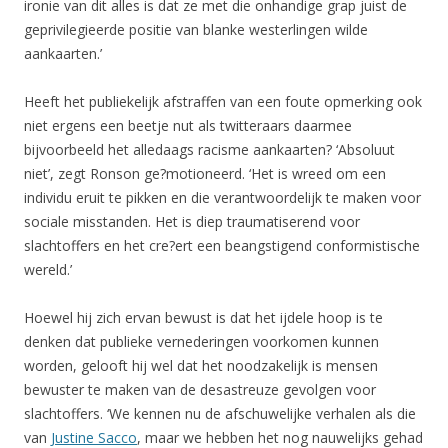
ironie van dit alles is dat ze met die onhandige grap juist de
geprivilegieerde positie van blanke westerlingen wilde
aankaarten.’
Heeft het publiekelijk afstraffen van een foute opmerking ook
niet ergens een beetje nut als twitteraars daarmee
bijvoorbeeld het alledaags racisme aankaarten? ‘Absoluut
niet’, zegt Ronson ge?motioneerd. ‘Het is wreed om een
individu eruit te pikken en die verantwoordelijk te maken voor
sociale misstanden. Het is diep traumatiserend voor
slachtoffers en het cre?ert een beangstigend conformistische
wereld.’
Hoewel hij zich ervan bewust is dat het ijdele hoop is te
denken dat publieke vernederingen voorkomen kunnen
worden, gelooft hij wel dat het noodzakelijk is mensen
bewuster te maken van de desastreuze gevolgen voor
slachtoffers. ‘We kennen nu de afschuwelijke verhalen als die
van
Justine Sacco
, maar we hebben het nog nauwelijks gehad