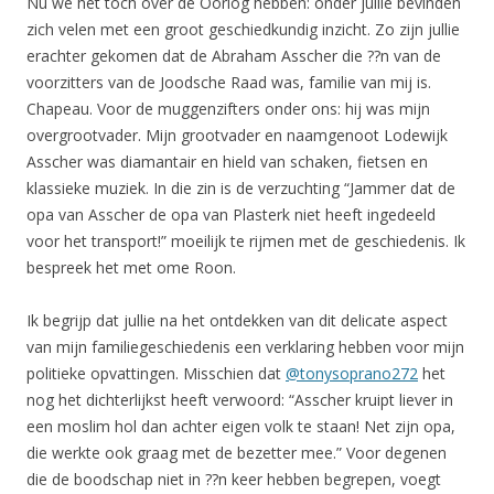
Nu we het toch over de Oorlog hebben: onder jullie bevinden
zich velen met een groot geschiedkundig inzicht. Zo zijn jullie
erachter gekomen dat de Abraham Asscher die ??n van de
voorzitters van de Joodsche Raad was, familie van mij is.
Chapeau. Voor de muggenzifters onder ons: hij was mijn
overgrootvader. Mijn grootvader en naamgenoot Lodewijk
Asscher was diamantair en hield van schaken, fietsen en
klassieke muziek. In die zin is de verzuchting “Jammer dat de
opa van Asscher de opa van Plasterk niet heeft ingedeeld
voor het transport!” moeilijk te rijmen met de geschiedenis. Ik
bespreek het met ome Roon.
Ik begrijp dat jullie na het ontdekken van dit delicate aspect
van mijn familiegeschiedenis een verklaring hebben voor mijn
politieke opvattingen. Misschien dat
@tonysoprano272
het
nog het dichterlijkst heeft verwoord: “Asscher kruipt liever in
een moslim hol dan achter eigen volk te staan! Net zijn opa,
die werkte ook graag met de bezetter mee.” Voor degenen
die de boodschap niet in ??n keer hebben begrepen, voegt