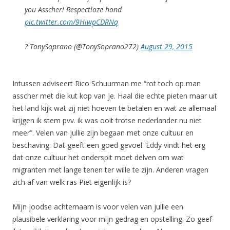
you Asscher! Respectloze hond
pic.twitter.com/9HiwpCDRNq
? TonySoprano (@TonySoprano272)
August 29, 2015
Intussen adviseert Rico Schuurman me “rot toch op man
asscher met die kut kop van je. Haal die echte pieten maar uit
het land kijk wat zij niet hoeven te betalen en wat ze allemaal
krijgen ik stem pvv. ik was ooit trotse nederlander nu niet
meer”. Velen van jullie zijn begaan met onze cultuur en
beschaving. Dat geeft een goed gevoel. Eddy vindt het erg
dat onze cultuur het onderspit moet delven om wat
migranten met lange tenen ter wille te zijn. Anderen vragen
zich af van welk ras Piet eigenlijk is?
Mijn joodse achternaam is voor velen van jullie een
plausibele verklaring voor mijn gedrag en opstelling. Zo geef