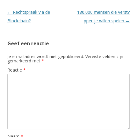
Berichtnavigatie
←
Rechtspraak via de
180.000 mensen die verst?
Blockchain?
ppertje willen spelen
→
Geef een reactie
Je e-mailadres wordt niet gepubliceerd.
Vereiste velden zijn
gemarkeerd met
*
Reactie
*
Naam
*