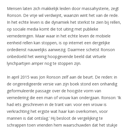
Mensen laten zich makkelijk leiden door massahysterie, zegt
Ronson. De vrije wil verdwijnt, waanzin wint het van de rede.
In het echte leven is die dynamiek het sterkst te zien bij rellen,
op sociale media komt die tot uiting met publieke
vernederingen. Maar waar in het echte leven de mobiele
eenheid rellen kan stoppen, is op internet een dergelijke
ordedienst nauwelijks aanwezig. Daarmee schetst Ronson
onbedoeld het weinig hoopgevende beeld dat virtuele
lynchpartijen amper nog te stoppen zijn.
In april 2015 was Jon Ronson zelf aan de beurt. De reden: in
de ongeredigeerde versie van zijn boek stond een onhandig
geformuleerde passage over de hoogste vorm van
vernedering die een man of vrouw kan ondergaan. Ronson: ‘Ik
had iets geschreven in de trant van: voor een vrouw is
verkrachting het ergste wat haar kan overkomen, voor
mannen is dat ontslag.’ Hij besloot de vergelijking te
schrappen toen vrienden hem waarschuwden dat het stukje