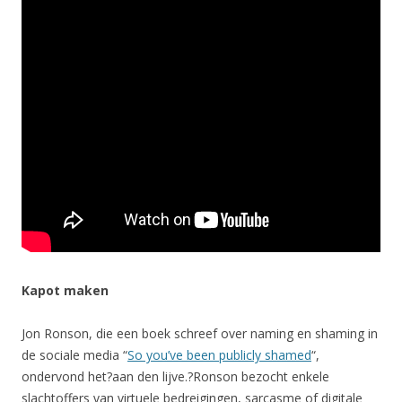
Kapot maken
Jon Ronson, die een boek schreef over naming en shaming in
de sociale media “
So you’ve been publicly shamed
“,
ondervond het?aan den lijve.?Ronson bezocht enkele
slachtoffers van virtuele bedreigingen, sarcasme of digitale