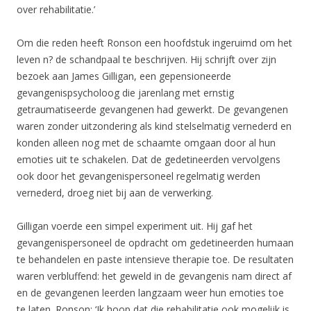
over rehabilitatie.’
Om die reden heeft Ronson een hoofdstuk ingeruimd om het
leven n? de schandpaal te beschrijven. Hij schrijft over zijn
bezoek aan James Gilligan, een gepensioneerde
gevangenispsycholoog die jarenlang met ernstig
getraumatiseerde gevangenen had gewerkt. De gevangenen
waren zonder uitzondering als kind stelselmatig vernederd en
konden alleen nog met de schaamte omgaan door al hun
emoties uit te schakelen. Dat de gedetineerden vervolgens
ook door het gevangenispersoneel regelmatig werden
vernederd, droeg niet bij aan de verwerking.
Gilligan voerde een simpel experiment uit. Hij gaf het
gevangenispersoneel de opdracht om gedetineerden humaan
te behandelen en paste intensieve therapie toe. De resultaten
waren verbluffend: het geweld in de gevangenis nam direct af
en de gevangenen leerden langzaam weer hun emoties toe
te laten. Ronson: ‘Ik hoop dat die rehabilitatie ook mogelijk is