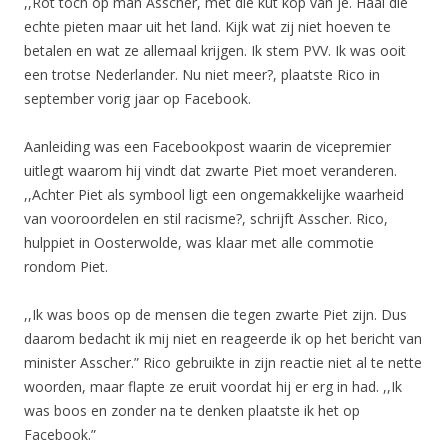
,,Rot toch op man Asscher, met die kut kop van je. Haal die
echte pieten maar uit het land. Kijk wat zij niet hoeven te
betalen en wat ze allemaal krijgen. Ik stem PVV. Ik was ooit
een trotse Nederlander. Nu niet meer?, plaatste Rico in
september vorig jaar op Facebook.
Aanleiding was een Facebookpost waarin de vicepremier
uitlegt waarom hij vindt dat zwarte Piet moet veranderen.
,,Achter Piet als symbool ligt een ongemakkelijke waarheid
van vooroordelen en stil racisme?, schrijft Asscher. Rico,
hulppiet in Oosterwolde, was klaar met alle commotie
rondom Piet.
,,Ik was boos op de mensen die tegen zwarte Piet zijn. Dus
daarom bedacht ik mij niet en reageerde ik op het bericht van
minister Asscher.” Rico gebruikte in zijn reactie niet al te nette
woorden, maar flapte ze eruit voordat hij er erg in had. ,,Ik
was boos en zonder na te denken plaatste ik het op
Facebook.”