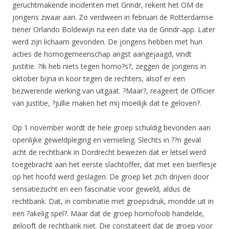
geruchtmakende incidenten met Grindr, rekent het OM de
jongens zwaar aan. Zo verdween in februari de Rotterdamse
tiener Orlando Boldewijn na een date via de Grindr-app. Later
werd zijn lichaam gevonden. De jongens hebben met hun
acties de homogemeenschap angst aangejaagd, vindt
justitie. ?Ik heb niets tegen homo?s?, zeggen de jongens in
oktober bijna in koor tegen de rechters, alsof er een
bezwerende werking van uitgaat. ?Maar?, reageert de Officier
van Justitie, ?jullie maken het mij moeilijk dat te geloven?.
Op 1 november wordt de hele groep schuldig bevonden aan
openlijke geweldpleging en vernieling. Slechts in ??n geval
acht de rechtbank in Dordrecht bewezen dat er letsel werd
toegebracht aan het eerste slachtoffer, dat met een bierflesje
op het hoofd werd geslagen. De groep liet zich drijven door
sensatiezucht en een fascinatie voor geweld, aldus de
rechtbank. Dat, in combinatie met groepsdruk, mondde uit in
een ?akelig spel?. Maar dat de groep homofoob handelde,
gelooft de rechtbank niet. Die constateert dat de groep voor