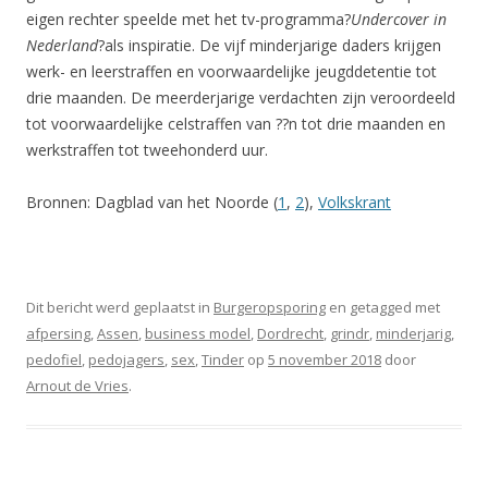
eigen rechter speelde met het tv-programma?
Undercover in
Nederland
?als inspiratie. De vijf minderjarige daders krijgen
werk- en leerstraffen en voorwaardelijke jeugddetentie tot
drie maanden. De meerderjarige verdachten zijn veroordeeld
tot voorwaardelijke celstraffen van ??n tot drie maanden en
werkstraffen tot tweehonderd uur.
Bronnen: Dagblad van het Noorde (
1
,
2
),
Volkskrant
Dit bericht werd geplaatst in
Burgeropsporing
en getagged met
afpersing
,
Assen
,
business model
,
Dordrecht
,
grindr
,
minderjarig
,
pedofiel
,
pedojagers
,
sex
,
Tinder
op
5 november 2018
door
Arnout de Vries
.