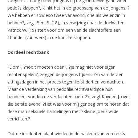
voegen zich nog meer jongens bij de groep. ?We gaan weer
pedo?s klappen?, klinkt het in de groepsapp van de jongens. ?
We hebben er sowieso twee vanavond, drie als we er zin in
hebben?, zegt Bert B. (18), in verwijzing naar de doelwitten.
Patrick W. (19) stelt voor om een van de slachtoffers een
Thunder (vuurwerk) in de kont te stoppen.
Oordeel rechtbank
?Dom?, ?nooit moeten doen?, ?je mag niet voor eigen
rechter spelen?, zeggen de jongens tijdens ??n van de vier
zittingsdagen in het proces tegen liefst dertien verdachten.
Maar de verdenking van pedofilie rechtvaardigde hun
handelen, vonden de verdachten toen. Zo zegt Kaydee J. over
die eerste avond: ?Het was voor mij genoeg om te horen dat
deze man seksuele handelingen met ?Kleine Joeri? wilde
verrichten.?
Dat de incidenten plaatsvinden in de nasleep van een reeks