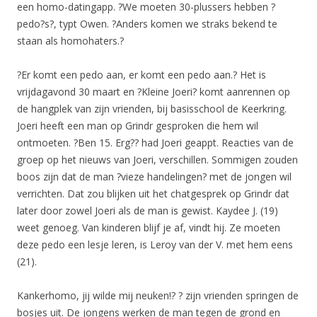
een homo-datingapp. ?We moeten 30-plussers hebben ?
pedo?s?, typt Owen. ?Anders komen we straks bekend te
staan als homohaters.?
?Er komt een pedo aan, er komt een pedo aan.? Het is
vrijdagavond 30 maart en ?Kleine Joeri? komt aanrennen op
de hangplek van zijn vrienden, bij basisschool de Keerkring.
Joeri heeft een man op Grindr gesproken die hem wil
ontmoeten. ?Ben 15. Erg?? had Joeri geappt. Reacties van de
groep op het nieuws van Joeri, verschillen. Sommigen zouden
boos zijn dat de man ?vieze handelingen? met de jongen wil
verrichten. Dat zou blijken uit het chatgesprek op Grindr dat
later door zowel Joeri als de man is gewist. Kaydee J. (19)
weet genoeg. Van kinderen blijf je af, vindt hij. Ze moeten
deze pedo een lesje leren, is Leroy van der V. met hem eens
(21).
Kankerhomo, jij wilde mij neuken!? ? zijn vrienden springen de
bosjes uit. De jongens werken de man tegen de grond en