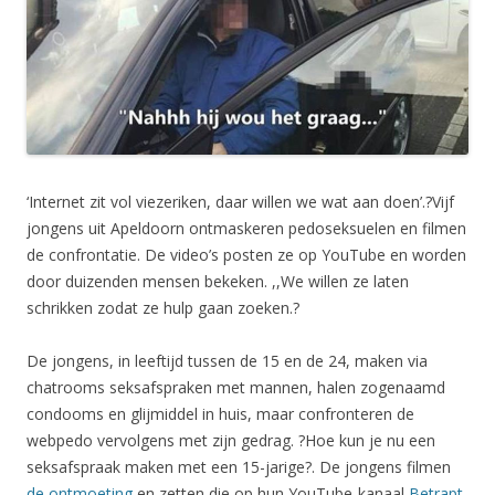
‘Internet zit vol viezeriken, daar willen we wat aan doen’.?Vijf
jongens uit Apeldoorn ontmaskeren pedoseksuelen en filmen
de confrontatie. De video’s posten ze op YouTube en worden
door duizenden mensen bekeken. ,,We willen ze laten
schrikken zodat ze hulp gaan zoeken.?
De jongens, in leeftijd tussen de 15 en de 24, maken via
chatrooms seksafspraken met mannen, halen zogenaamd
condooms en glijmiddel in huis, maar confronteren de
webpedo vervolgens met zijn gedrag. ?Hoe kun je nu een
seksafspraak maken met een 15-jarige?. De jongens filmen
de ontmoeting
en zetten die op hun YouTube-kanaal
Betrapt
.