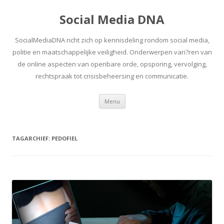
Social Media DNA
SocialMediaDNA richt zich op kennisdeling rondom social media,
politie en maatschappelijke veiligheid. Onderwerpen vari?ren van
de online aspecten van openbare orde, opsporing, vervolging,
rechtspraak tot crisisbeheersing en communicatie.
Spring
Menu
naar
inhoud
TAGARCHIEF:
PEDOFIEL