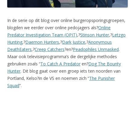
In de serie op dit blog over online burgeropsporingsgroepen,
blogden we eerder over online pedojagers als?
Online
Predator Investigation Team (OPIT)
,?
Stinson Hunter
,?
Letzgo
Hunting
,?
Daemon Hunters
,?
Dark Justice
,?
Anonymous
DeathEaters
,?
Creep Catchers
?en?
Peadophiles Unmasked
.
Maar ook televisieprogramma’s die dergelijke methodes
gebruiken zoals “
To Catch A Predator
en?
Dog The Bounty
Hunter
. Dit blog gaat over een groep iets ten noorden van
Portland, Kelso?in de VS en noemen zich “
The Punisher
Squad
“.