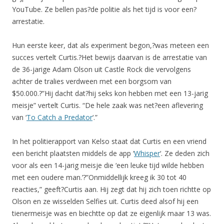
YouTube. Ze bellen pas?de politie als het tijd is voor een?
arrestatie.
Hun eerste keer, dat als experiment begon,?was meteen een
succes vertelt Curtis.?Het bewijs daarvan is de arrestatie van
de 36-jarige Adam Olson uit Castle Rock die vervolgens
achter de tralies verdween met een borgsom van
$50.000.?”Hij dacht dat?hij seks kon hebben met een 13-jarig
meisje” vertelt Curtis. “De hele zaak was net?een aflevering
van ‘
To Catch a Predator
‘.”
In het politierapport van Kelso staat dat Curtis en een vriend
een bericht plaatsten middels de app ‘
Whisper
‘. Ze deden zich
voor als een 14-jarig meisje die ‘een leuke tijd wilde hebben
met een oudere man.’?”Onmiddellijk kreeg ik 30 tot 40
reacties,” geeft?Curtis aan. Hij zegt dat hij zich toen richtte op
Olson en ze wisselden Selfies uit. Curtis deed alsof hij een
tienermeisje was en biechtte op dat ze eigenlijk maar 13 was.