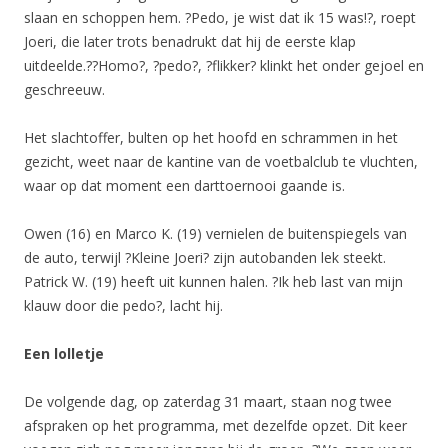
slaan en schoppen hem. ?Pedo, je wist dat ik 15 was!?, roept
Joeri, die later trots benadrukt dat hij de eerste klap
uitdeelde.??Homo?, ?pedo?, ?flikker? klinkt het onder gejoel en
geschreeuw.
Het slachtoffer, bulten op het hoofd en schrammen in het
gezicht, weet naar de kantine van de voetbalclub te vluchten,
waar op dat moment een darttoernooi gaande is.
Owen (16) en Marco K. (19) vernielen de buitenspiegels van
de auto, terwijl ?Kleine Joeri? zijn autobanden lek steekt.
Patrick W. (19) heeft uit kunnen halen. ?Ik heb last van mijn
klauw door die pedo?, lacht hij.
Een lolletje
De volgende dag, op zaterdag 31 maart, staan nog twee
afspraken op het programma, met dezelfde opzet. Dit keer