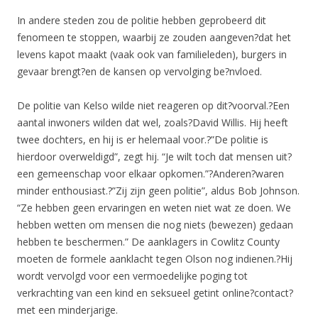
In andere steden zou de politie hebben geprobeerd dit
fenomeen te stoppen, waarbij ze zouden aangeven?dat het
levens kapot maakt (vaak ook van familieleden), burgers in
gevaar brengt?en de kansen op vervolging be?nvloed.
De politie van Kelso wilde niet reageren op dit?voorval.?Een
aantal inwoners wilden dat wel, zoals?David Willis. Hij heeft
twee dochters, en hij is er helemaal voor.?”De politie is
hierdoor overweldigd”, zegt hij. “Je wilt toch dat mensen uit?
een gemeenschap voor elkaar opkomen.”?Anderen?waren
minder enthousiast.?”Zij zijn geen politie”, aldus Bob Johnson.
“Ze hebben geen ervaringen en weten niet wat ze doen. We
hebben wetten om mensen die nog niets (bewezen) gedaan
hebben te beschermen.” De aanklagers in Cowlitz County
moeten de formele aanklacht tegen Olson nog indienen.?Hij
wordt vervolgd voor een vermoedelijke poging tot
verkrachting van een kind en seksueel getint online?contact?
met een minderjarige.