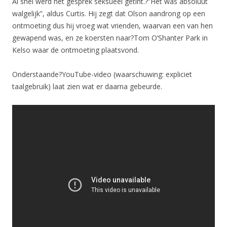
Al snel werd het gesprek seksueel getint.?”Het was absoluut
walgelijk”, aldus Curtis. Hij zegt dat Olson aandrong op een
ontmoeting dus hij vroeg wat vrienden, waarvan een van hen
gewapend was, en ze koersten naar?Tom O’Shanter Park in
Kelso waar de ontmoeting plaatsvond.
Onderstaande?YouTube-video (waarschuwing: expliciet
taalgebruik) laat zien wat er daarna gebeurde.