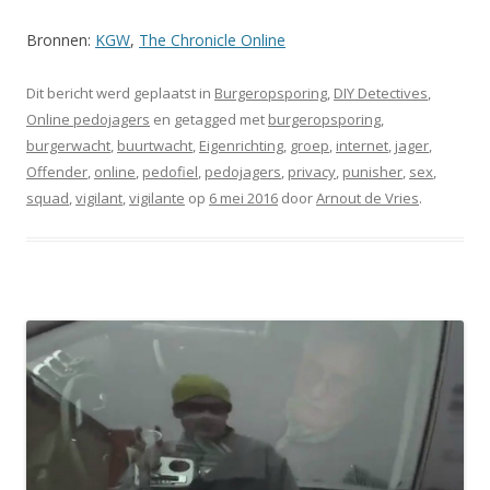
Bronnen:
KGW
,
The Chronicle Online
Dit bericht werd geplaatst in
Burgeropsporing
,
DIY Detectives
,
Online pedojagers
en getagged met
burgeropsporing
,
burgerwacht
,
buurtwacht
,
Eigenrichting
,
groep
,
internet
,
jager
,
Offender
,
online
,
pedofiel
,
pedojagers
,
privacy
,
punisher
,
sex
,
squad
,
vigilant
,
vigilante
op
6 mei 2016
door
Arnout de Vries
.