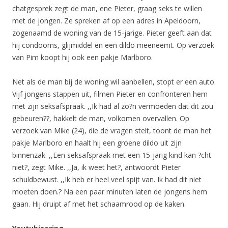
chatgesprek zegt de man, ene Pieter, graag seks te willen
met de jongen. Ze spreken af op een adres in Apeldoorn,
zogenaamd de woning van de 15-jarige. Pieter geeft aan dat
hij condooms, glijmiddel en een dildo meeneemt. Op verzoek
van Pim koopt hij ook een pakje Marlboro.
Net als de man bij de woning wil aanbellen, stopt er een auto.
Vijf jongens stappen uit, filmen Pieter en confronteren hem
met zijn seksafspraak. ,,Ik had al zo?n vermoeden dat dit zou
gebeuren??, hakkelt de man, volkomen overvallen. Op
verzoek van Mike (24), die de vragen stelt, toont de man het
pakje Marlboro en haalt hij een groene dildo uit zijn
binnenzak. ,,Een seksafspraak met een 15-jarig kind kan ?cht
niet?, zegt Mike. ,,Ja, ik weet het?, antwoordt Pieter
schuldbewust. ,,Ik heb er heel veel spijt van. Ik had dit niet
moeten doen.? Na een paar minuten laten de jongens hem
gaan. Hij druipt af met het schaamrood op de kaken.