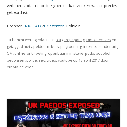
verlenen zodat de politie goed uit kan zoeken wat er precies
gebeurd is?.
Bronnen:
NRC
,
AD
,?
De Stentor
, Politie.nl
Dit bericht werd geplaatst in
Burgeropsporing
,
DIY Detectives
en
getagged met
apeldoorn
,
betrapt
,
grooming
,
internet
,
minderjarig
,
OM
,
online
,
ontmoeting
,
openbaar ministerie
,
pedo
,
pedofiel
,
pedojager
,
politie
,
sex
,
video
,
youtube
op
13 april 2017
door
Arnout de Vries
.