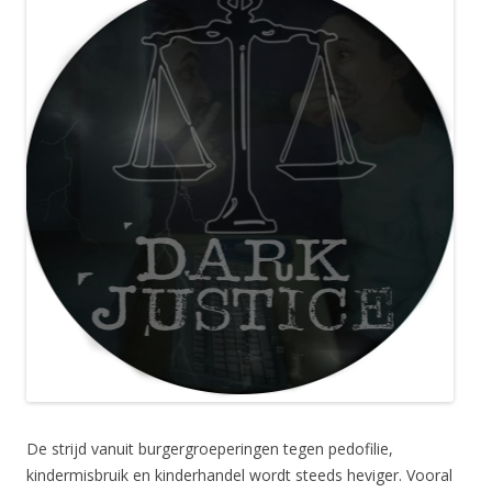
De strijd vanuit burgergroeperingen tegen pedofilie,
kindermisbruik en kinderhandel wordt steeds heviger. Vooral