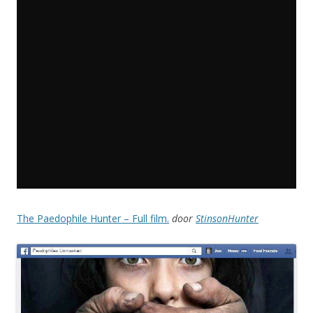
The Paedophile Hunter – Full film.
door
StinsonHunter