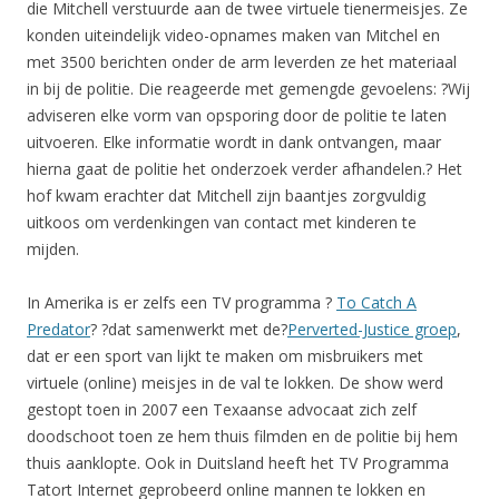
die Mitchell verstuurde aan de twee virtuele tienermeisjes. Ze
konden uiteindelijk video-opnames maken van Mitchel en
met 3500 berichten onder de arm leverden ze het materiaal
in bij de politie. Die reageerde met gemengde gevoelens: ?Wij
adviseren elke vorm van opsporing door de politie te laten
uitvoeren. Elke informatie wordt in dank ontvangen, maar
hierna gaat de politie het onderzoek verder afhandelen.? Het
hof kwam erachter dat Mitchell zijn baantjes zorgvuldig
uitkoos om verdenkingen van contact met kinderen te
mijden.
In Amerika is er zelfs een TV programma ?
To Catch A
Predator
? ?dat samenwerkt met de?
Perverted-Justice groep
,
dat er een sport van lijkt te maken om misbruikers met
virtuele (online) meisjes in de val te lokken. De show werd
gestopt toen in 2007 een Texaanse advocaat zich zelf
doodschoot toen ze hem thuis filmden en de politie bij hem
thuis aanklopte. Ook in Duitsland heeft het TV Programma
Tatort Internet geprobeerd online mannen te lokken en