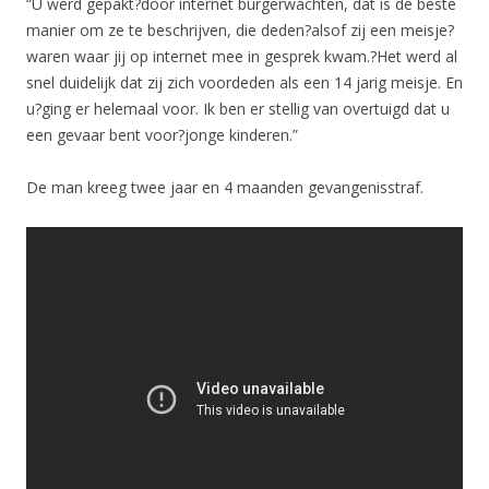
“U werd gepakt?door internet burgerwachten, dat is de beste
manier om ze te beschrijven, die deden?alsof zij een meisje?
waren waar jij op internet mee in gesprek kwam.?Het werd al
snel duidelijk dat zij zich voordeden als een 14 jarig meisje. En
u?ging er helemaal voor. Ik ben er stellig van overtuigd dat u
een gevaar bent voor?jonge kinderen.”
De man kreeg twee jaar en 4 maanden gevangenisstraf.