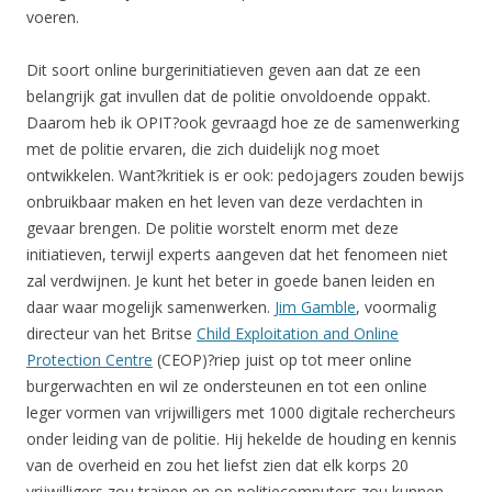
voeren.
Dit soort online burgerinitiatieven geven aan dat ze een
belangrijk gat invullen dat de politie onvoldoende oppakt.
Daarom heb ik OPIT?ook gevraagd hoe ze de samenwerking
met de politie ervaren, die zich duidelijk nog moet
ontwikkelen. Want?kritiek is er ook: pedojagers zouden bewijs
onbruikbaar maken en het leven van deze verdachten in
gevaar brengen. De politie worstelt enorm met deze
initiatieven, terwijl experts aangeven dat het fenomeen niet
zal verdwijnen. Je kunt het beter in goede banen leiden en
daar waar mogelijk samenwerken.
Jim Gamble
, voormalig
directeur van het Britse
Child Exploitation and Online
Protection Centre
(CEOP)?riep juist op tot meer online
burgerwachten en wil ze ondersteunen en tot een online
leger vormen van vrijwilligers met 1000 digitale rechercheurs
onder leiding van de politie. Hij hekelde de houding en kennis
van de overheid en zou het liefst zien dat elk korps 20
vrijwilligers zou trainen en op politiecomputers zou kunnen