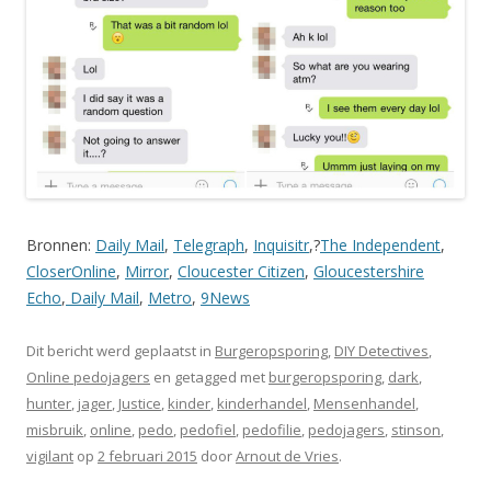
Bronnen:
Daily Mail
,
Telegraph
,
Inquisitr
,?
The Independent
,
CloserOnline
,
Mirror
,
Cloucester Citizen
,
Gloucestershire
Echo
,
Daily Mail
,
Metro
,
9News
Dit bericht werd geplaatst in
Burgeropsporing
,
DIY Detectives
,
Online pedojagers
en getagged met
burgeropsporing
,
dark
,
hunter
,
jager
,
Justice
,
kinder
,
kinderhandel
,
Mensenhandel
,
misbruik
,
online
,
pedo
,
pedofiel
,
pedofilie
,
pedojagers
,
stinson
,
vigilant
op
2 februari 2015
door
Arnout de Vries
.