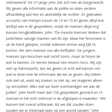
ontmaskerd’. De 37 jarige John ziet zich niet als burgerwacht.
Wij geven alle informatie aan de politie en laten verdere
afhandeling aan hen en uiteindelijk de rechter. Ze gebruiken
accounts van meisjes tussen de 13 en 15 en geven altijd kun
leeftijd aan in de gesprekken, zodat de mannen altijd nog
kunnen terugkrabbelen. John: “De meeste mensen denken dat
pedofielen vatzige mannen van 60 zijn. Maar het fenomeen is
uit de hand gelopen, omdat iedereen ermee weg lijkt te
komen. We zien mannen van alle leeftijden. De jongere
mannen zijn misschien wat na?ef soms, maar ze horen de
wet te kennen. Ze nemen bewust een enorm risico. Wij zijn
niet op heksenjacht, dus we geven ze echt wel kansen om
wat te doen met de informatie die we ze geven. Wij lokken
ook niet uit, want wij zoeken ze niet op, we reageren alleen
op verzoeken. Alles wat we doen overhandigen we aan de
politie”. John heeft meer dan 150 gesprekken gevoerd en 15
mensen in het echt ontmoet in de afgelopen 6 maanden. “We
kunnen niet overal achteraan. Als we dat zouden doen
zouden we er minimaal twee op een avond vangen.” John