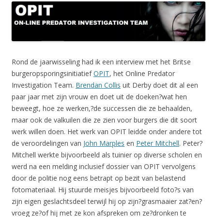
Rond de jaarwisseling had ik een interview met het Britse
burgeropsporingsinitiatief
OPIT
, het Online Predator
Investigation Team.
Brendan Collis
uit Derby doet dit al een
paar jaar met zijn vrouw en doet uit de doeken?wat hen
beweegt, hoe ze werken,?de successen die ze behaalden,
maar ook de valkuilen die ze zien voor burgers die dit soort
werk willen doen. Het werk van OPIT leidde onder andere tot
de veroordelingen van
John Marples
en
Peter Mitchell
. Peter?
Mitchell werkte bijvoorbeeld als tuinier op diverse scholen en
werd na een melding inclusief dossier van OPIT vervolgens
door de politie nog eens betrapt op bezit van belastend
fotomateriaal. Hij stuurde meisjes bijvoorbeeld foto?s van
zijn eigen geslachtsdeel terwijl hij op zijn?grasmaaier zat?en?
vroeg ze?of hij met ze kon afspreken om ze?dronken te