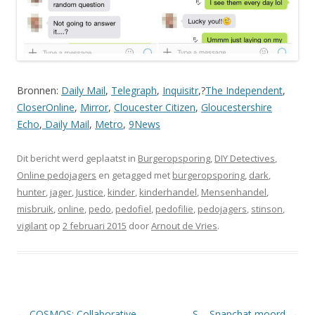
Bronnen:
Daily Mail
,
Telegraph
,
Inquisitr
,?
The Independent
,
CloserOnline
,
Mirror
,
Cloucester Citizen
,
Gloucestershire
Echo
,
Daily Mail
,
Metro
,
9News
Dit bericht werd geplaatst in
Burgeropsporing
,
DIY Detectives
,
Online pedojagers
en getagged met
burgeropsporing
,
dark
,
hunter
,
jager
,
Justice
,
kinder
,
kinderhandel
,
Mensenhandel
,
misbruik
,
online
,
pedo
,
pedofiel
,
pedofilie
,
pedojagers
,
stinson
,
vigilant
op
2 februari 2015
door
Arnout de Vries
.
Berichtnavigatie
←
COSMOS: Collaborative
S – Snapchat moord
→