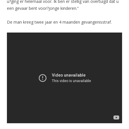
u?ging er helemaal voor. Ik ben er stellig van overtuigd dat u
een gevaar bent voor?jonge kinderen.”
De man kreeg twee jaar en 4 maanden gevangenisstraf.