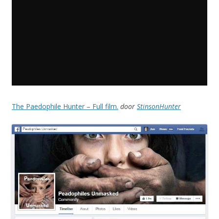
The Paedophile Hunter – Full film.
door
StinsonHunter