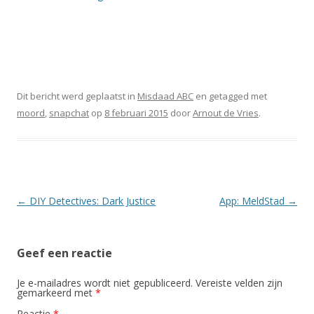
Dit bericht werd geplaatst in
Misdaad ABC
en getagged met
moord
,
snapchat
op
8 februari 2015
door
Arnout de Vries
.
Berichtnavigatie
←
DIY Detectives: Dark Justice
App: MeldStad
→
Geef een reactie
Je e-mailadres wordt niet gepubliceerd.
Vereiste velden zijn
gemarkeerd met
*
Reactie
*