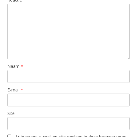
Naam
*
E-mail
*
Site
Mijn naam, e-mail en site opslaan in deze browser voor