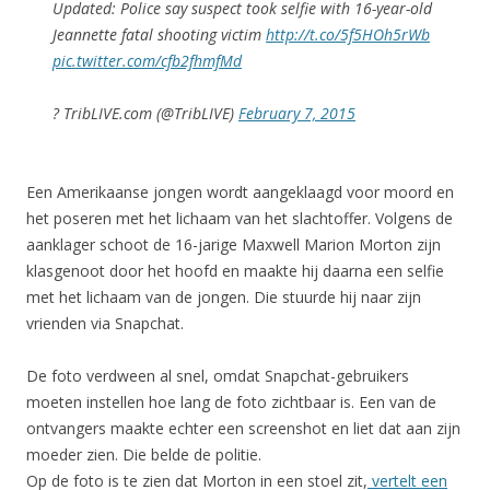
Updated: Police say suspect took selfie with 16-year-old
Jeannette fatal shooting victim
http://t.co/5f5HOh5rWb
pic.twitter.com/cfb2fhmfMd
? TribLIVE.com (@TribLIVE)
February 7, 2015
Een Amerikaanse jongen wordt aangeklaagd voor moord en
het poseren met het lichaam van het slachtoffer. Volgens de
aanklager schoot de 16-jarige Maxwell Marion Morton zijn
klasgenoot door het hoofd en maakte hij daarna een selfie
met het lichaam van de jongen. Die stuurde hij naar zijn
vrienden via Snapchat.
De foto verdween al snel, omdat Snapchat-gebruikers
moeten instellen hoe lang de foto zichtbaar is. Een van de
ontvangers maakte echter een screenshot en liet dat aan zijn
moeder zien. Die belde de politie.
Op de foto is te zien dat Morton in een stoel zit,
vertelt een