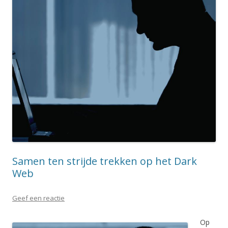
Samen ten strijde trekken op het Dark
Web
Geef een reactie
Op