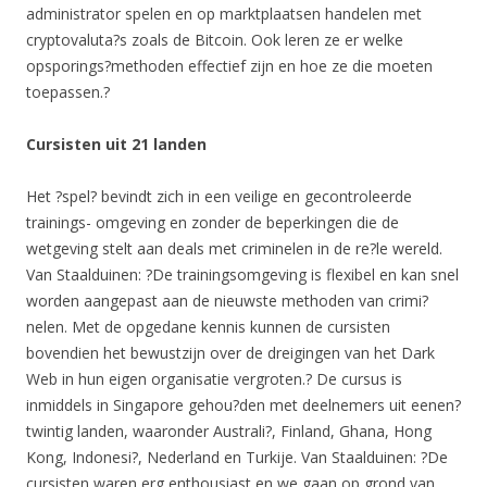
administrator spelen en op marktplaatsen handelen met
cryptovaluta?s zoals de Bitcoin. Ook leren ze er welke
opsporings?methoden effectief zijn en hoe ze die moeten
toepassen.?
Cursisten uit 21 landen
Het ?spel? bevindt zich in een veilige en gecontroleerde
trainings- omgeving en zonder de beperkingen die de
wetgeving stelt aan deals met criminelen in de re?le wereld.
Van Staalduinen: ?De trainingsomgeving is flexibel en kan snel
worden aangepast aan de nieuwste methoden van crimi?
nelen. Met de opgedane kennis kunnen de cursisten
bovendien het bewustzijn over de dreigingen van het Dark
Web in hun eigen organisatie vergroten.? De cursus is
inmiddels in Singapore gehou?den met deelnemers uit eenen?
twintig landen, waaronder Australi?, Finland, Ghana, Hong
Kong, Indonesi?, Nederland en Turkije. Van Staalduinen: ?De
cursisten waren erg enthousiast en we gaan op grond van