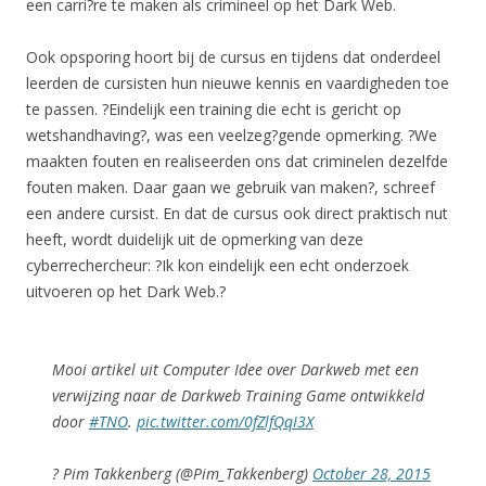
een carri?re te maken als crimineel op het Dark Web.
Ook opsporing hoort bij de cursus en tijdens dat onderdeel
leerden de cursisten hun nieuwe kennis en vaardigheden toe
te passen. ?Eindelijk een training die echt is gericht op
wetshandhaving?, was een veelzeg?gende opmerking. ?We
maakten fouten en realiseerden ons dat criminelen dezelfde
fouten maken. Daar gaan we gebruik van maken?, schreef
een andere cursist. En dat de cursus ook direct praktisch nut
heeft, wordt duidelijk uit de opmerking van deze
cyberrechercheur: ?Ik kon eindelijk een echt onderzoek
uitvoeren op het Dark Web.?
Mooi artikel uit Computer Idee over Darkweb met een
verwijzing naar de Darkweb Training Game ontwikkeld
door
#TNO
.
pic.twitter.com/0fZlfQqI3X
? Pim Takkenberg (@Pim_Takkenberg)
October 28, 2015