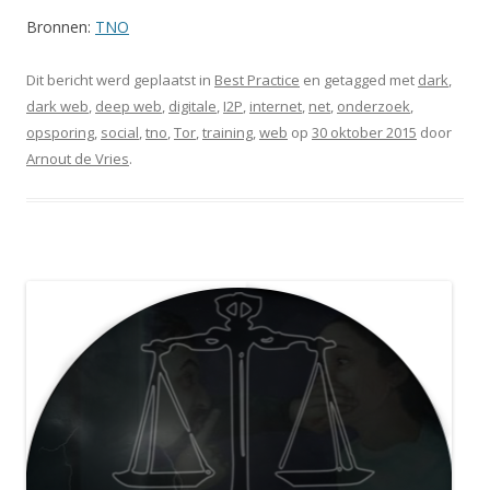
Bronnen:
TNO
Dit bericht werd geplaatst in
Best Practice
en getagged met
dark
,
dark web
,
deep web
,
digitale
,
I2P
,
internet
,
net
,
onderzoek
,
opsporing
,
social
,
tno
,
Tor
,
training
,
web
op
30 oktober 2015
door
Arnout de Vries
.