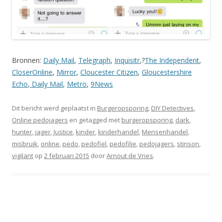
Bronnen:
Daily Mail
,
Telegraph
,
Inquisitr
,?
The Independent
,
CloserOnline
,
Mirror
,
Cloucester Citizen
,
Gloucestershire
Echo
,
Daily Mail
,
Metro
,
9News
Dit bericht werd geplaatst in
Burgeropsporing
,
DIY Detectives
,
Online pedojagers
en getagged met
burgeropsporing
,
dark
,
hunter
,
jager
,
Justice
,
kinder
,
kinderhandel
,
Mensenhandel
,
misbruik
,
online
,
pedo
,
pedofiel
,
pedofilie
,
pedojagers
,
stinson
,
vigilant
op
2 februari 2015
door
Arnout de Vries
.