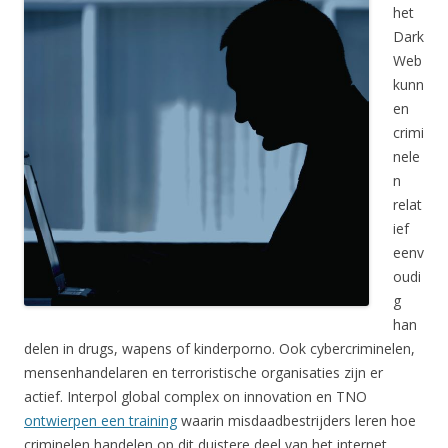
het
Dark
Web
kunn
en
crimi
nele
n
relat
ief
eenv
oudi
g
han
delen in drugs, wapens of kinderporno. Ook cybercriminelen,
mensenhandelaren en terroristische organisaties zijn er
actief. Interpol global complex on innovation en TNO
ontwierpen een training
waarin misdaadbestrijders leren hoe
criminelen handelen op dit duistere deel van het internet.