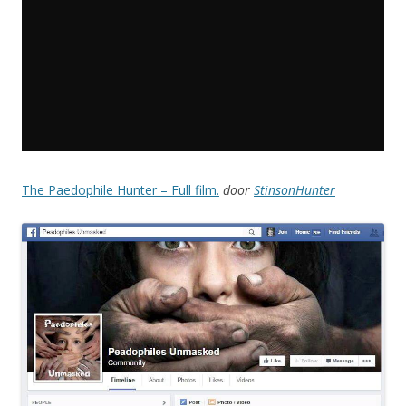
The Paedophile Hunter – Full film.
door
StinsonHunter