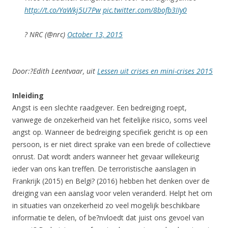
http://t.co/YaWkj5U7Pw
pic.twitter.com/8bofb3IIy0
? NRC (@nrc)
October 13, 2015
Door:?Edith Leentvaar, uit
Lessen uit crises en mini-crises 2015
Inleiding
Angst is een slechte raadgever. Een bedreiging roept,
vanwege de onzekerheid van het feitelijke risico, soms veel
angst op. Wanneer de bedreiging specifiek gericht is op een
persoon, is er niet direct sprake van een brede of collectieve
onrust. Dat wordt anders wanneer het gevaar willekeurig
ieder van ons kan treffen. De terroristische aanslagen in
Frankrijk (2015) en Belgi? (2016) hebben het denken over de
dreiging van een aanslag voor velen veranderd. Helpt het om
in situaties van onzekerheid zo veel mogelijk beschikbare
informatie te delen, of be?nvloedt dat juist ons gevoel van