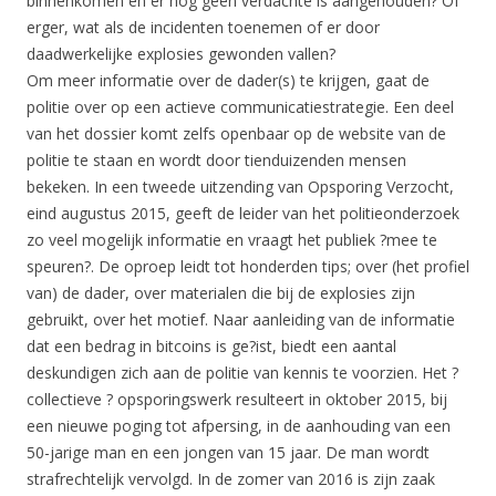
binnenkomen en er nog geen verdachte is aangehouden? Of
erger, wat als de incidenten toenemen of er door
daadwerkelijke explosies gewonden vallen?
Om meer informatie over de dader(s) te krijgen, gaat de
politie over op een actieve communicatiestrategie. Een deel
van het dossier komt zelfs openbaar op de website van de
politie te staan en wordt door tienduizenden mensen
bekeken. In een tweede uitzending van Opsporing Verzocht,
eind augustus 2015, geeft de leider van het politieonderzoek
zo veel mogelijk informatie en vraagt het publiek ?mee te
speuren?. De oproep leidt tot honderden tips; over (het profiel
van) de dader, over materialen die bij de explosies zijn
gebruikt, over het motief. Naar aanleiding van de informatie
dat een bedrag in bitcoins is ge?ist, biedt een aantal
deskundigen zich aan de politie van kennis te voorzien. Het ?
collectieve ? opsporingswerk resulteert in oktober 2015, bij
een nieuwe poging tot afpersing, in de aanhouding van een
50-jarige man en een jongen van 15 jaar. De man wordt
strafrechtelijk vervolgd. In de zomer van 2016 is zijn zaak