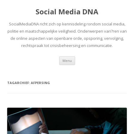
Social Media DNA
SocialMediaDNA richt zich op kennisdeling rondom social media,
politie en maatschappelijke veiligheid. Onderwerpen vari?ren van
de online aspecten van openbare orde, opsporing, vervolging,
rechtspraak tot crisisbeheersing en communicatie.
Spring
Menu
naar
inhoud
TAGARCHIEF:
AFPERSING