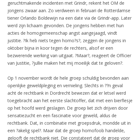
geruchtmakende incidenten met Grindr, rekent het OM de
jongens zwaar aan. Zo verdween in februari de Rotterdamse
tiener Orlando Boldewijn na een date via de Grindr-app. Later
werd zijn lichaam gevonden. De jongens hebben met hun
acties de homogemeenschap angst aangejaagd, vindt
justitie. ?Ik heb niets tegen homo?s?, zeggen de jongens in
oktober bijna in koor tegen de rechters, alsof er een
bezwerende werking van uitgaat. ?Maar?, reageert de Officier
van Justitie, ?jullie maken het mij moeilijk dat te geloven?.
Op 1 november wordt de hele groep schuldig bevonden aan
openlijke geweldpleging en vernieling. Slechts in ??n geval
acht de rechtbank in Dordrecht bewezen dat er letsel werd
toegebracht aan het eerste slachtoffer, dat met een bierflesje
op het hoofd werd geslagen. De groep liet zich drijven door
sensatiezucht en een fascinatie voor geweld, aldus de
rechtbank. Dat, in combinatie met groepsdruk, mondde uit in
een ?akelig spel?. Maar dat de groep homofoob handelde,
gelooft de rechtbank niet. Die constateert dat de groep voor