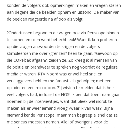
konden de volgers ook opmerkingen maken en vragen stellen
aan degene die de beelden opnam en uitzond. De maker van
de beelden reageerde na afloop als volgt:
?Ondertussen begonnen de vragen ook via Periscope binnen
te komen en toen werd het echt leuk! Want ik kon proberen
op die vragen antwoorden te krijgen en de volgers
stimuleerden me over ?grenzen? heen te gaan. ?Gewoon op
die COPI-bak afgaan?, zeiden ze. Zo kreeg ik al mensen van
de politie en brandweer te spreken nog voordat de reguliere
media er waren. RTV Noord was er wel heel snel en
verslaggevers hebben me fantastisch geholpen; met een
oplader en een microfoon. Zij wisten te melden dat ik heel
veel volgers had, inclusief de NOS! Ik ben dat toen maar gaan
noemen bij de interviewtjes, want dat bleek wel indruk te
maken als er weer iemand vroeg ?waar ik van was?. Bijna
niemand kende Periscope, maar men begreep al snel dat ze
me serieus moesten nemen. Alle lof overigens voor de