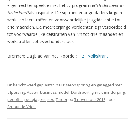
eigen rechter speelde met het tv-programma?
Undercover in
Nederland
?als inspiratie. De vijf minderjarige daders krijgen
werk- en leerstraffen en voorwaardelijke jeugddetentie tot
drie maanden. De meerderjarige verdachten zijn veroordeeld
tot voorwaardelijke celstraffen van ??n tot drie maanden en
werkstraffen tot tweehonderd uur.
Bronnen: Dagblad van het Noorde (
1
,
2
),
Volkskrant
Dit bericht werd geplaatst in
Burgeropsporing
en getagged met
afpersing
,
Assen
,
business model
,
Dordrecht
,
grindr
,
minderjarig
,
pedofiel
,
pedojagers
,
sex
,
Tinder
op
5 november 2018
door
Arnout de Vries
.