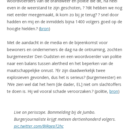
woordvoerders van de brandweer en politie die dit, na heel
even in de weerstand te zijn geschoten, ? ?dit hebben we nog
niet eerder meegemaakt, ik kom zo bij je terug? ? snel door
hadden en mij en de inmiddels bijna 1400 volgers goed op de
hoogte hielden.? (
bron
)
Met de aandacht in de media en de bijeenkomst voor
bewoners en ondernemers de dag na de ontruiming, zochten
burgemeester Den Oudsten en een woordvoerder van politie
naar een balans tussen alertheid en het beperken van de
maatschappelijke onrust. ?Er zijn daadwerkelijk twee
explosieven gevonden, dus het is serieus? (burgemeester) en
?We zien wel dat het hem [de dader, EL] niet om slachtoffers
te doen is. Hij wil vooral schade veroorzaken.? (politie,
bron
)
Live on periscope. Bommelding bij de Jumbo.
Burgerjournaliste krijgt meteen dertienhonderd volgers.
pic.twitter.com/BJRqepT2hc