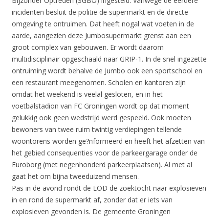
Bijzonder Optreden (SGBO) ingesteld. Vanwege de eerdere
incidenten besluit de politie de supermarkt en de directe
omgeving te ontruimen. Dat heeft nogal wat voeten in de
aarde, aangezien deze Jumbosupermarkt grenst aan een
groot complex van gebouwen. Er wordt daarom
multidisciplinair opgeschaald naar GRIP-1. In de snel ingezette
ontruiming wordt behalve de Jumbo ook een sportschool en
een restaurant meegenomen. Scholen en kantoren zijn
omdat het weekend is veelal gesloten, en in het
voetbalstadion van FC Groningen wordt op dat moment
gelukkig ook geen wedstrijd werd gespeeld. Ook moeten
bewoners van twee ruim twintig verdiepingen tellende
woontorens worden ge?nformeerd en heeft het afzetten van
het gebied consequenties voor de parkeergarage onder de
Euroborg (met negenhonderd parkeerplaatsen). Al met al
gaat het om bijna tweeduizend mensen.
Pas in de avond rondt de EOD de zoektocht naar explosieven
in en rond de supermarkt af, zonder dat er iets van
explosieven gevonden is. De gemeente Groningen