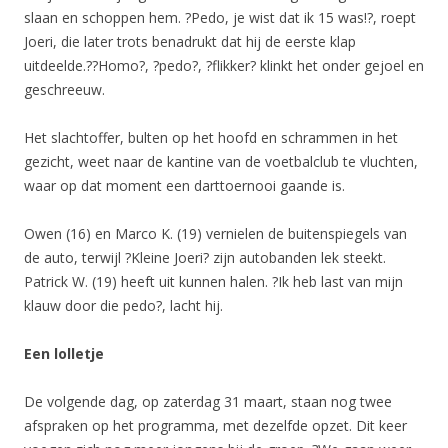
slaan en schoppen hem. ?Pedo, je wist dat ik 15 was!?, roept
Joeri, die later trots benadrukt dat hij de eerste klap
uitdeelde.??Homo?, ?pedo?, ?flikker? klinkt het onder gejoel en
geschreeuw.
Het slachtoffer, bulten op het hoofd en schrammen in het
gezicht, weet naar de kantine van de voetbalclub te vluchten,
waar op dat moment een darttoernooi gaande is.
Owen (16) en Marco K. (19) vernielen de buitenspiegels van
de auto, terwijl ?Kleine Joeri? zijn autobanden lek steekt.
Patrick W. (19) heeft uit kunnen halen. ?Ik heb last van mijn
klauw door die pedo?, lacht hij.
Een lolletje
De volgende dag, op zaterdag 31 maart, staan nog twee
afspraken op het programma, met dezelfde opzet. Dit keer