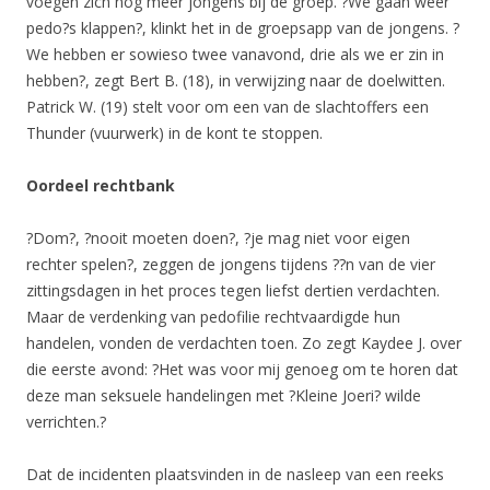
voegen zich nog meer jongens bij de groep. ?We gaan weer
pedo?s klappen?, klinkt het in de groepsapp van de jongens. ?
We hebben er sowieso twee vanavond, drie als we er zin in
hebben?, zegt Bert B. (18), in verwijzing naar de doelwitten.
Patrick W. (19) stelt voor om een van de slachtoffers een
Thunder (vuurwerk) in de kont te stoppen.
Oordeel rechtbank
?Dom?, ?nooit moeten doen?, ?je mag niet voor eigen
rechter spelen?, zeggen de jongens tijdens ??n van de vier
zittingsdagen in het proces tegen liefst dertien verdachten.
Maar de verdenking van pedofilie rechtvaardigde hun
handelen, vonden de verdachten toen. Zo zegt Kaydee J. over
die eerste avond: ?Het was voor mij genoeg om te horen dat
deze man seksuele handelingen met ?Kleine Joeri? wilde
verrichten.?
Dat de incidenten plaatsvinden in de nasleep van een reeks