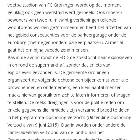
voetbalstadion van FC Groningen wordt op dat moment
gelukkig ook geen wedstrijd werd gespeeld. Ook moeten
bewoners van twee ruim twintig verdiepingen tellende
woontorens worden ge?nformeerd en heeft het afzetten van
het gebied consequenties voor de parkeergarage onder de
Euroborg (met negenhonderd parkeerplaatsen). Al met al
gaat het om bijna tweeduizend mensen.
Pas in de avond rondt de EOD de zoektocht naar explosieven
in en rond de supermarkt af, zonder dat er iets van
explosieven gevonden is. De gemeente Groningen
organiseert de volgende ochtend een bijeenkomst voor alle
omwonenden en ondernemers; een klein aantal mensen
maakt hiervan gebruik om zich te laten informeren of vragen
te stellen. De reeks dreigingen is voor de politie reden om
enkele gegevens die inmiddels zijn verzameld breed te delen
in het programma Opsporing Verzocht (Uitzending Opsporing
Verzocht van 9 juni 2015). Daarin worden onder andere de
camerabeelden vertoond van de Jumbo aan het
Overwinningsplein waar in mei een explosief tot ontploffing