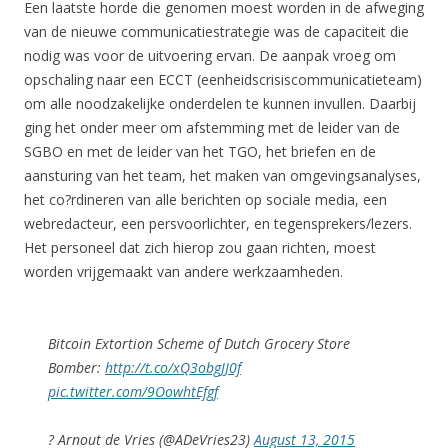
Een laatste horde die genomen moest worden in de afweging
van de nieuwe communicatiestrategie was de capaciteit die
nodig was voor de uitvoering ervan. De aanpak vroeg om
opschaling naar een ECCT (eenheidscrisiscommunicatieteam)
om alle noodzakelijke onderdelen te kunnen invullen. Daarbij
ging het onder meer om afstemming met de leider van de
SGBO en met de leider van het TGO, het briefen en de
aansturing van het team, het maken van omgevingsanalyses,
het co?rdineren van alle berichten op sociale media, een
webredacteur, een persvoorlichter, en tegensprekers/lezers.
Het personeel dat zich hierop zou gaan richten, moest
worden vrijgemaakt van andere werkzaamheden.
Bitcoin Extortion Scheme of Dutch Grocery Store
Bomber:
http://t.co/xQ3obgJJ0f
pic.twitter.com/9OowhtEfgf
? Arnout de Vries (@ADeVries23)
August 13, 2015