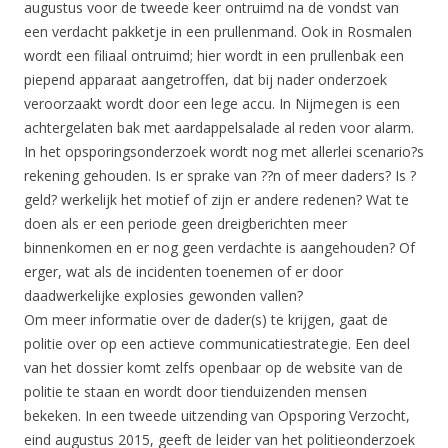
augustus voor de tweede keer ontruimd na de vondst van
een verdacht pakketje in een prullenmand. Ook in Rosmalen
wordt een filiaal ontruimd; hier wordt in een prullenbak een
piepend apparaat aangetroffen, dat bij nader onderzoek
veroorzaakt wordt door een lege accu. In Nijmegen is een
achtergelaten bak met aardappelsalade al reden voor alarm.
In het opsporingsonderzoek wordt nog met allerlei scenario?s
rekening gehouden. Is er sprake van ??n of meer daders? Is ?
geld? werkelijk het motief of zijn er andere redenen? Wat te
doen als er een periode geen dreigberichten meer
binnenkomen en er nog geen verdachte is aangehouden? Of
erger, wat als de incidenten toenemen of er door
daadwerkelijke explosies gewonden vallen?
Om meer informatie over de dader(s) te krijgen, gaat de
politie over op een actieve communicatiestrategie. Een deel
van het dossier komt zelfs openbaar op de website van de
politie te staan en wordt door tienduizenden mensen
bekeken. In een tweede uitzending van Opsporing Verzocht,
eind augustus 2015, geeft de leider van het politieonderzoek