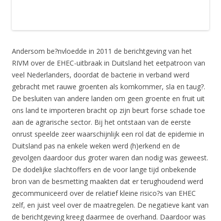
Andersom be?nvloedde in 2011 de berichtgeving van het
RIVM over de EHEC-uitbraak in Duitsland het eetpatroon van
veel Nederlanders, doordat de bacterie in verband werd
gebracht met rauwe groenten als komkommer, sla en taug?.
De besluiten van andere landen om geen groente en fruit uit
ons land te importeren bracht op zijn beurt forse schade toe
aan de agrarische sector. Bij het ontstaan van de eerste
onrust speelde zeer waarschijnlijk een rol dat de epidemie in
Duitsland pas na enkele weken werd (h)erkend en de
gevolgen daardoor dus groter waren dan nodig was geweest.
De dodelijke slachtoffers en de voor lange tijd onbekende
bron van de besmetting maakten dat er terughoudend werd
gecommuniceerd over de relatief kleine risico?s van EHEC
zelf, en juist veel over de maatregelen. De negatieve kant van
de berichtgeving kreeg daarmee de overhand. Daardoor was