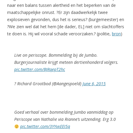
naar een balans tussen alertheid en het beperken van de
maatschappelijke onrust. ?Er zijn daadwerkelijk twee
explosieven gevonden, dus het is serieus? (burgemeester) en
?We zien wel dat het hem [de dader, EL] niet om slachtoffers
te doen is. Hij wil vooral schade veroorzaken.? (politie,
bron
)
Live on periscope. Bommelding bij de Jumbo.
Burgerjournaliste krijgt meteen dertienhonderd volgers.
pic.twitter.com/BJRqepT2hc
? Richard Grootbod (@Aangespoeld)
June 6, 2015
Goed verhaal over bommelding Jumbo vanmiddag op
Periscope van Nathalie via Rianne’s uitzending. Erg 3.0
pic.twitter.com/3YYvxEEI5q