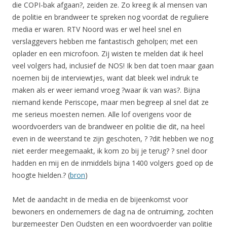
die COPI-bak afgaan?, zeiden ze. Zo kreeg ik al mensen van
de politie en brandweer te spreken nog voordat de reguliere
media er waren. RTV Noord was er wel heel snel en
verslaggevers hebben me fantastisch geholpen; met een
oplader en een microfoon. Zij wisten te melden dat ik heel
veel volgers had, inclusief de NOS! Ik ben dat toen maar gaan
noemen bij de interviewtjes, want dat bleek wel indruk te
maken als er weer iemand vroeg ?waar ik van was?. Bijna
niemand kende Periscope, maar men begreep al snel dat ze
me serieus moesten nemen. Alle lof overigens voor de
woordvoerders van de brandweer en politie die dit, na heel
even in de weerstand te zijn geschoten, ? ?dit hebben we nog
niet eerder meegemaakt, ik kom zo bij je terug? ? snel door
hadden en mij en de inmiddels bijna 1400 volgers goed op de
hoogte hielden.? (
bron
)
Met de aandacht in de media en de bijeenkomst voor
bewoners en ondernemers de dag na de ontruiming, zochten
burgemeester Den Oudsten en een woordvoerder van politie