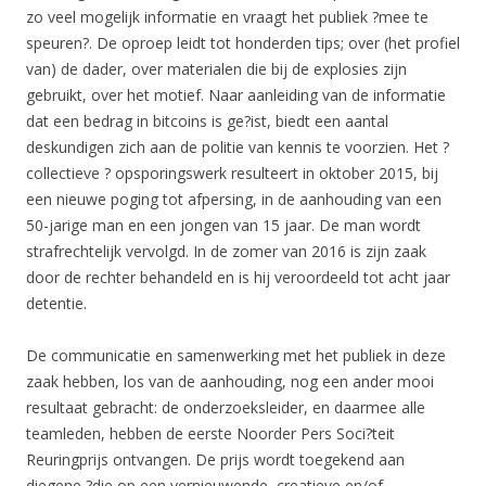
zo veel mogelijk informatie en vraagt het publiek ?mee te
speuren?. De oproep leidt tot honderden tips; over (het profiel
van) de dader, over materialen die bij de explosies zijn
gebruikt, over het motief. Naar aanleiding van de informatie
dat een bedrag in bitcoins is ge?ist, biedt een aantal
deskundigen zich aan de politie van kennis te voorzien. Het ?
collectieve ? opsporingswerk resulteert in oktober 2015, bij
een nieuwe poging tot afpersing, in de aanhouding van een
50-jarige man en een jongen van 15 jaar. De man wordt
strafrechtelijk vervolgd. In de zomer van 2016 is zijn zaak
door de rechter behandeld en is hij veroordeeld tot acht jaar
detentie.
De communicatie en samenwerking met het publiek in deze
zaak hebben, los van de aanhouding, nog een ander mooi
resultaat gebracht: de onderzoeksleider, en daarmee alle
teamleden, hebben de eerste Noorder Pers Soci?teit
Reuringprijs ontvangen. De prijs wordt toegekend aan
diegene ?die op een vernieuwende, creatieve en/of