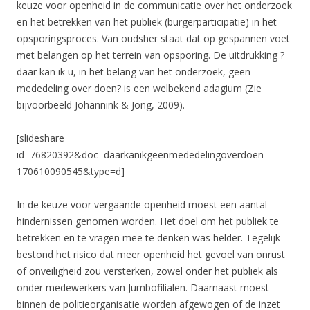
keuze voor openheid in de communicatie over het onderzoek
en het betrekken van het publiek (burgerparticipatie) in het
opsporingsproces. Van oudsher staat dat op gespannen voet
met belangen op het terrein van opsporing. De uitdrukking ?
daar kan ik u, in het belang van het onderzoek, geen
mededeling over doen? is een welbekend adagium (Zie
bijvoorbeeld Johannink & Jong, 2009).
[slideshare
id=76820392&doc=daarkanikgeenmededelingoverdoen-
170610090545&type=d]
In de keuze voor vergaande openheid moest een aantal
hindernissen genomen worden. Het doel om het publiek te
betrekken en te vragen mee te denken was helder. Tegelijk
bestond het risico dat meer openheid het gevoel van onrust
of onveiligheid zou versterken, zowel onder het publiek als
onder medewerkers van Jumbofilialen. Daarnaast moest
binnen de politieorganisatie worden afgewogen of de inzet