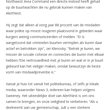
Northwest Area Command een directe invloed heeft gehad
op de buurtwachten die nu gebruik kunnen maken van
AlertNest.
Hij zegt dat alleen al vorig jaar 88 procent van de misdaden
waar politie op moest reageren plaatsvond in gebieden waar
burgers weinig communiceerden of melden. “Er is
aangetoond dat criminelen buurten vermijden als buren daar
actief en betrokken zijn”, zei Klenosky. “Betrek je buren, we
missen de sociale cohesie en connecties die buren met elkaar
hebben.?Die vertrouwdheid met je buren en wat er in je buurt
gebeurd kan het veiliger maken, omdat bewustzijn de beste
vorm van misdaadpreventie is.”
Vanuit je huis tot vanuit het politiebureau, of zelfs je lokale
media, waaronder News 3, iedereen kan helpen volgens
Sweeney. Het uiteindelijke doel van AlertNest is om ons
samen te brengen, en onze veiligheid te verbeteren. “Als u
deelneemt aan uw gemeenschap, zult u een sterkere