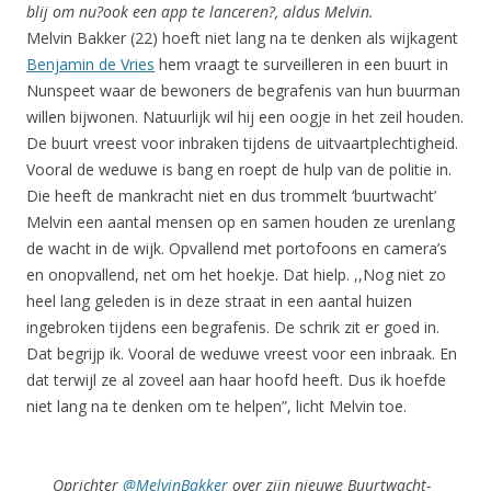
blij om nu?ook een app te lanceren?, aldus Melvin.
Melvin Bakker (22) hoeft niet lang na te denken als wijkagent
Benjamin de Vries
hem vraagt te surveilleren in een buurt in
Nunspeet waar de bewoners de begrafenis van hun buurman
willen bijwonen. Natuurlijk wil hij een oogje in het zeil houden.
De buurt vreest voor inbraken tijdens de uitvaartplechtigheid.
Vooral de weduwe is bang en roept de hulp van de politie in.
Die heeft de mankracht niet en dus trommelt ‘buurtwacht’
Melvin een aantal mensen op en samen houden ze urenlang
de wacht in de wijk. Opvallend met portofoons en camera’s
en onopvallend, net om het hoekje. Dat hielp. ,,Nog niet zo
heel lang geleden is in deze straat in een aantal huizen
ingebroken tijdens een begrafenis. De schrik zit er goed in.
Dat begrijp ik. Vooral de weduwe vreest voor een inbraak. En
dat terwijl ze al zoveel aan haar hoofd heeft. Dus ik hoefde
niet lang na te denken om te helpen”, licht Melvin toe.
Oprichter
@MelvinBakker
over zijn nieuwe Buurtwacht-