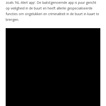
zoals ‘NL-Alert app’. De laatstgenoemde app is puur gericht
op veiligheid in de buurt en heeft allerlei gespecialiseerde
functies om ongelukken en criminaliteit in de buurt in kaart te
brengen.