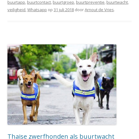
buurtapp
,
buurtcontact
,
buurtgroep
,
buurtpreventie
,
buurtwacht
,
veiligheid
,
Whatsapp
op
31 juli 2018
door
Arnout de Vries
.
Thaise zwerfhonden als buurtwacht