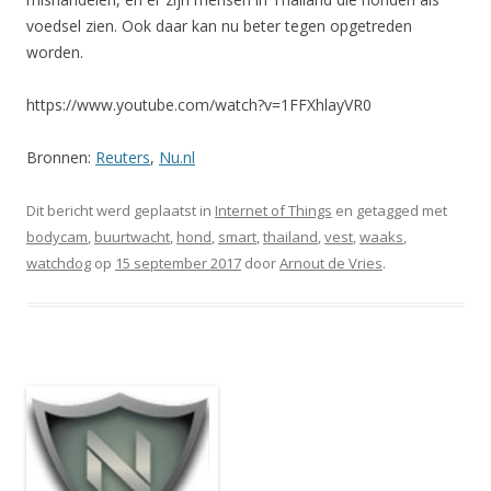
voedsel zien. Ook daar kan nu beter tegen opgetreden
worden.
https://www.youtube.com/watch?v=1FFXhlayVR0
Bronnen:
Reuters
,
Nu.nl
Dit bericht werd geplaatst in
Internet of Things
en getagged met
bodycam
,
buurtwacht
,
hond
,
smart
,
thailand
,
vest
,
waaks
,
watchdog
op
15 september 2017
door
Arnout de Vries
.