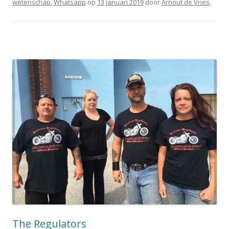
wetenschap
,
Whatsapp
op
13 januari 2019
door
Arnout de Vries
.
The Regulators