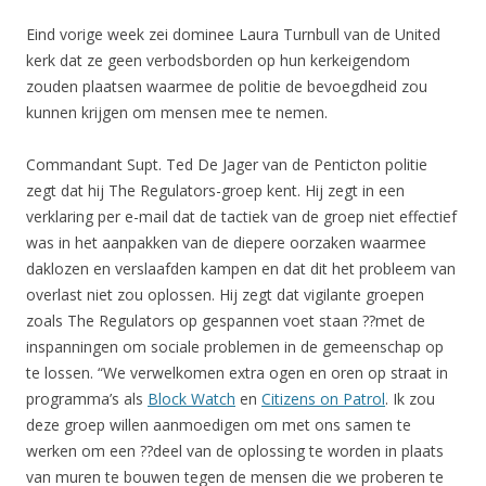
Eind vorige week zei dominee Laura Turnbull van de United
kerk dat ze geen verbodsborden op hun kerkeigendom
zouden plaatsen waarmee de politie de bevoegdheid zou
kunnen krijgen om mensen mee te nemen.
Commandant Supt. Ted De Jager van de Penticton politie
zegt dat hij The Regulators-groep kent. Hij zegt in een
verklaring per e-mail dat de tactiek van de groep niet effectief
was in het aanpakken van de diepere oorzaken waarmee
daklozen en verslaafden kampen en dat dit het probleem van
overlast niet zou oplossen. Hij zegt dat vigilante groepen
zoals The Regulators op gespannen voet staan ??met de
inspanningen om sociale problemen in de gemeenschap op
te lossen. “We verwelkomen extra ogen en oren op straat in
programma’s als
Block Watch
en
Citizens on Patrol
. Ik zou
deze groep willen aanmoedigen om met ons samen te
werken om een ??deel van de oplossing te worden in plaats
van muren te bouwen tegen de mensen die we proberen te