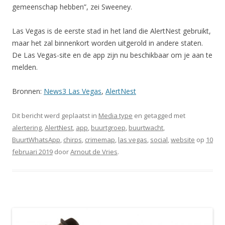
gemeenschap hebben”, zei Sweeney.
Las Vegas is de eerste stad in het land die AlertNest gebruikt,
maar het zal binnenkort worden uitgerold in andere staten.
De Las Vegas-site en de app zijn nu beschikbaar om je aan te
melden.
Bronnen:
News3 Las Vegas
,
AlertNest
Dit bericht werd geplaatst in
Media type
en getagged met
alertering
,
AlertNest
,
app
,
buurtgroep
,
buurtwacht
,
BuurtWhatsApp
,
chirps
,
crimemap
,
las vegas
,
social
,
website
op
10
februari 2019
door
Arnout de Vries
.