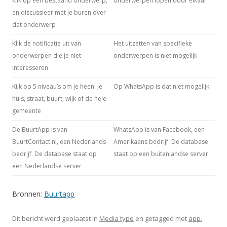
klik op een bestaand onderwerp,
onderwerpen lopen door elkaar
en discussieer met je buren over
dat onderwerp
Klik de notificatie uit van
Het uitzetten van specifieke
onderwerpen die je niet
onderwerpen is niet mogelijk
interesseren
Kijk op 5 niveau’s om je heen: je
Op WhatsApp is dat niet mogelijk
huis, straat, buurt, wijk of de hele
gemeente
De BuurtApp is van
WhatsApp is van Facebook, een
BuurtContact.nl, een Nederlands
Amerikaans bedrijf. De database
bedrijf. De database staat op
staat op een buitenlandse server
een Nederlandse server
Bronnen:
Buurtapp
Dit bericht werd geplaatst in
Media type
en getagged met
app
,