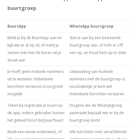
buurtgroep
BuurtApp
WhatsApp buurtgroep
Meld je bij de BuurtApp aan en
Sluit je aan bij een bestaande
kijk wie er al op zit, of meld je
buurtgroep aan, of richt er z?lf
samen met met de buren uit je
een op, en houd hem up to date
straat aan
Je hoeft geen mobiele nummers
Uitwisseling van mobiele
uit te wisselen. Individuele
nummers met de buurtgroep is
berichten versturen is (nog) niet
noodzakelijk. Je kunt wel
mogelijk
individuele berichten versturen
Teken bij registratie je buurt op
Diegene die de Whatsatgroep
de app; iedere gebruiker binnen
aanmaakt bepaalt wie er bij de
het gebied hoort bij?
jouw
?buurt
buurtgroep komt
Maak een nieuw onderwerp, of
Alle berichten over verschillende