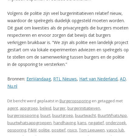
Volgens de politie zijn veel burgerinitiatieven relatief nieuw,
waardoor de spelregels duidelijk opgesteld moeten worden.
Dit gaat om kwesties als de privacyregels die burgers moeten
respecteren en ervoor zorgen dat bewijs dat burgers
verkrijgen bruikbaar is. “We zijn als politie een landelijk project
gestart om via lokale experimenten adviezen en spelregels op
te stellen om de samenwerking tussen burgers en de politie
in de opsporing te versterken.”
Bronnen:
EenVandaag
,
RTL Nieuws
,
Hart van Nederland
,
AD
.
Nu.nl
Dit bericht werd geplaatst in
Burgeropsporing
en getagged met
agent
,
appgroep
,
beleid
,
burger
,
burgerinitiatieven
,
burgeropsporing
,
buurt
,
buurtgroep
,
buurtwacht
,
BuurtWhatsApp
,
buurtwhatsappgroepen
,
handhaving
,
kans
,
negatief
,
onderzoek
,
opsporing
,
P&W
,
politie
,
positief
,
risico
,
Tom Leeuwen
,
vasco lub
,