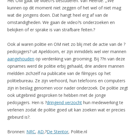
Het OM gaat de video?s bestuderen. Van Heerde: ,,We
kunnen op dit moment niet zeggen of het wel of niet mag
wat die jongens doen. Dat hangt heel erg af van de
omstandigheden. We gaan de video?s onderzoeken en
bekijken of er sprake is van strafbare feiten.?
Ook al waren politie en OM niet zo blij met de actie van de ?
pedojagers? uit Apeldoorn, er zijn inmiddels wel vier mannen
aangehouden
op verdenking van grooming. Bij ??n van deze
opnames werd de politie erbij gehaald, drie andere mannen
meldden zichzelf na publicatie van de filmpjes op het
politiebureau. Ze zijn verhoord, hun telefoons en computers
zijn in beslag genomen voor nader onderzoek. De politie zegt
ook uitgebreid gesproken te hebben met de jonge
pedojagers. Hen is ?
dringend verzocht
hun medewerking te
verlenen zodat de politie goed uit kan zoeken wat er precies
gebeurd is?.
Bronnen:
NRC
,
AD
,?
De Stentor
, Politie.nl