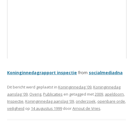
Koninginnedagrapport inspectie
from
socialmediadna
Dit bericht werd geplaatst in
Koninginnedag '09
,
Koninginnedag
aanslag '09
,
Overig
,
Publicaties
en getagged met
2009
,
apeldoorn
,
Inspectie
,
Koninginnedag aanslag '09
,
onderzoek
,
openbare orde
,
veiligheid
op
14 augustus 1999
door
Arnout de Vries
.