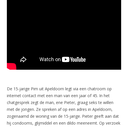
De 15-jarige Pim uit Apeldoorn legt via een chatroom op
internet contact met een man van een jaar of 45. In het
chatgesprek zegt de man, ene Pieter, graag seks te willen
met de jongen. Ze spreken af op een adres in Apeldoorn,
zogenaamd de woning van de 15-jarige. Pieter geeft aan dat
hij condooms, glijmiddel en een dildo meeneemt. Op verzoek