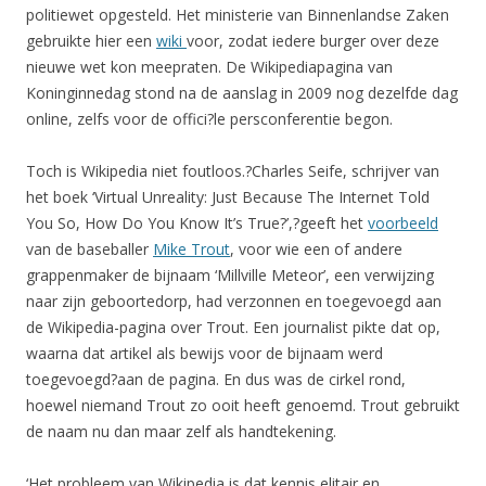
politiewet opgesteld. Het ministerie van Binnenlandse Zaken
gebruikte hier een
wiki
voor, zodat iedere burger over deze
nieuwe wet kon meepraten. De Wikipediapagina van
Koninginnedag stond na de aanslag in 2009 nog dezelfde dag
online, zelfs voor de offici?le persconferentie begon.
Toch is Wikipedia niet foutloos.?Charles Seife, schrijver van
het boek ‘Virtual Unreality: Just Because The Internet Told
You So, How Do You Know It’s True?’,?geeft het
voorbeeld
van de baseballer
Mike Trout
, voor wie een of andere
grappenmaker de bijnaam ‘Millville Meteor’, een verwijzing
naar zijn geboortedorp, had verzonnen en toegevoegd aan
de Wikipedia-pagina over Trout. Een journalist pikte dat op,
waarna dat artikel als bewijs voor de bijnaam werd
toegevoegd?aan de pagina. En dus was de cirkel rond,
hoewel niemand Trout zo ooit heeft genoemd. Trout gebruikt
de naam nu dan maar zelf als handtekening.
‘Het probleem van Wikipedia is dat kennis elitair en