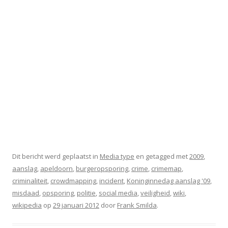
Dit bericht werd geplaatst in
Media type
en getagged met
2009
,
aanslag
,
apeldoorn
,
burgeropsporing
,
crime
,
crimemap
,
criminaliteit
,
crowdmapping
,
incident
,
Koninginnedag aanslag '09
,
misdaad
,
opsporing
,
politie
,
social media
,
veiligheid
,
wiki
,
wikipedia
op
29 januari 2012
door
Frank Smilda
.