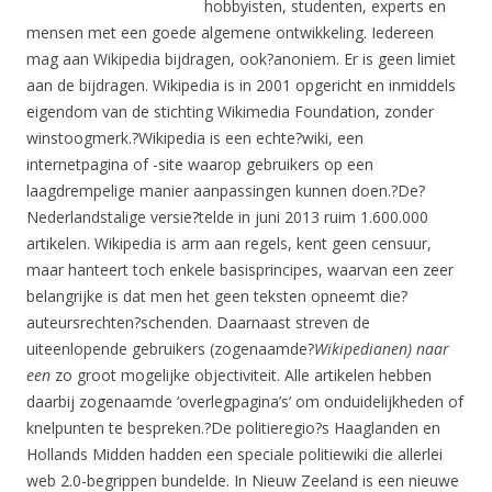
hobbyisten, studenten, experts en
mensen met een goede algemene ontwikkeling. Iedereen
mag aan Wikipedia bijdragen, ook?anoniem. Er is geen limiet
aan de bijdragen. Wikipedia is in 2001 opgericht en inmiddels
eigendom van de stichting Wikimedia Foundation, zonder
winstoogmerk.?Wikipedia is een echte?wiki, een
internetpagina of -site waarop gebruikers op een
laagdrempelige manier aanpassingen kunnen doen.?De?
Nederlandstalige versie?telde in juni 2013 ruim 1.600.000
artikelen. Wikipedia is arm aan regels, kent geen censuur,
maar hanteert toch enkele basisprincipes, waarvan een zeer
belangrijke is dat men het geen teksten opneemt die?
auteursrechten?schenden. Daarnaast streven de
uiteenlopende gebruikers (zogenaamde?
Wikipedianen) naar
een
zo groot mogelijke objectiviteit. Alle artikelen hebben
daarbij zogenaamde ‘overlegpagina’s’ om onduidelijkheden of
knelpunten te bespreken.?De politieregio?s Haaglanden en
Hollands Midden hadden een speciale politiewiki die allerlei
web 2.0-begrippen bundelde. In Nieuw Zeeland is een nieuwe