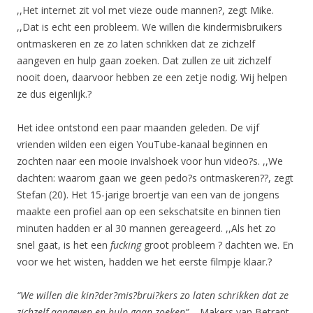
,,Het internet zit vol met vieze oude mannen?, zegt Mike.
,,Dat is echt een probleem. We willen die kindermisbruikers
ontmaskeren en ze zo laten schrikken dat ze zichzelf
aangeven en hulp gaan zoeken. Dat zullen ze uit zichzelf
nooit doen, daarvoor hebben ze een zetje nodig. Wij helpen
ze dus eigenlijk.?
Het idee ontstond een paar maanden geleden. De vijf
vrienden wilden een eigen YouTube-kanaal beginnen en
zochten naar een mooie invalshoek voor hun video?s. ,,We
dachten: waarom gaan we geen pedo?s ontmaskeren??, zegt
Stefan (20). Het 15-jarige broertje van een van de jongens
maakte een profiel aan op een sekschatsite en binnen tien
minuten hadden er al 30 mannen gereageerd. ,,Als het zo
snel gaat, is het een
fucking
groot probleem ? dachten we. En
voor we het wisten, hadden we het eerste filmpje klaar.?
“We willen die kin?der?mis?brui?kers zo laten schrikken dat ze
zichzelf aangeven en hulp gaan zoeken”
– Makers van Betrapt