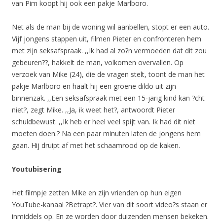
van Pim koopt hij ook een pakje Marlboro.
Net als de man bij de woning wil aanbellen, stopt er een auto.
Vijf jongens stappen uit, filmen Pieter en confronteren hem
met zijn seksafspraak. ,,Ik had al zo?n vermoeden dat dit zou
gebeuren??, hakkelt de man, volkomen overvallen. Op
verzoek van Mike (24), die de vragen stelt, toont de man het
pakje Marlboro en haalt hij een groene dildo uit zijn
binnenzak. ,,Een seksafspraak met een 15-jarig kind kan ?cht
niet?, zegt Mike. ,,Ja, ik weet het?, antwoordt Pieter
schuldbewust. ,,Ik heb er heel veel spijt van. Ik had dit niet
moeten doen.? Na een paar minuten laten de jongens hem
gaan. Hij druipt af met het schaamrood op de kaken.
Youtubisering
Het filmpje zetten Mike en zijn vrienden op hun eigen
YouTube-kanaal ?Betrapt?. Vier van dit soort video?s staan er
inmiddels op. En ze worden door duizenden mensen bekeken.