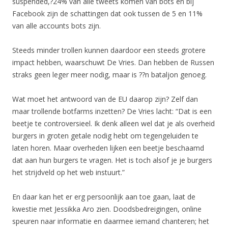
suspended,?24% van alle tweets komen van bots en bij
Facebook zijn de schattingen dat ook tussen de 5 en 11%
van alle accounts bots zijn.
Steeds minder trollen kunnen daardoor een steeds grotere
impact hebben, waarschuwt De Vries. Dan hebben de Russen
straks geen leger meer nodig, maar is ??n bataljon genoeg.
Wat moet het antwoord van de EU daarop zijn? Zelf dan
maar trollende botfarms inzetten? De Vries lacht: “Dat is een
beetje te controversieel. Ik denk alleen wel dat je als overheid
burgers in groten getale nodig hebt om tegengeluiden te
laten horen. Maar overheden lijken een beetje beschaamd
dat aan hun burgers te vragen. Het is toch alsof je je burgers
het strijdveld op het web instuurt.”
En daar kan het er erg persoonlijk aan toe gaan, laat de
kwestie met Jessikka Aro zien. Doodsbedreigingen, online
speuren naar informatie en daarmee iemand chanteren; het