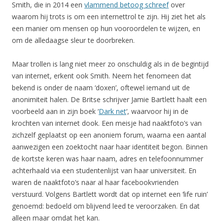
Smith, die in 2014 een
vlammend betoog schreef
over
waarom hij trots is om een internettrol te zijn. Hij ziet het als
een manier om mensen op hun vooroordelen te wijzen, en
om de alledaagse sleur te doorbreken.
Maar trollen is lang niet meer zo onschuldig als in de begintijd
van internet, erkent ook Smith. Neem het fenomeen dat
bekend is onder de naam ‘doxen’, oftewel iemand uit de
anonimiteit halen. De Britse schrijver Jamie Bartlett haalt een
voorbeeld aan in zijn boek ‘
Dark net
‘, waarvoor hij in de
krochten van internet dook. Een meisje had naaktfoto’s van
zichzelf geplaatst op een anoniem forum, waarna een aantal
aanwezigen een zoektocht naar haar identiteit begon. Binnen
de kortste keren was haar naam, adres en telefoonnummer
achterhaald via een studentenlijst van haar universiteit. En
waren de naaktfoto’s naar al haar facebookvrienden
verstuurd. Volgens Bartlett wordt dat op internet een ‘life ruin’
genoemd: bedoeld om blijvend leed te veroorzaken. En dat
alleen maar omdat het kan.