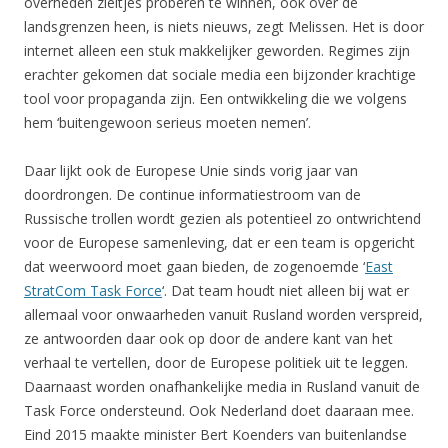
overheden zieltjes proberen te winnen, ook over de
landsgrenzen heen, is niets nieuws, zegt Melissen. Het is door
internet alleen een stuk makkelijker geworden. Regimes zijn
erachter gekomen dat sociale media een bijzonder krachtige
tool voor propaganda zijn. Een ontwikkeling die we volgens
hem ‘buitengewoon serieus moeten nemen’.
Daar lijkt ook de Europese Unie sinds vorig jaar van
doordrongen. De continue informatiestroom van de
Russische trollen wordt gezien als potentieel zo ontwrichtend
voor de Europese samenleving, dat er een team is opgericht
dat weerwoord moet gaan bieden, de zogenoemde ‘
East
StratCom Task Force
‘. Dat team houdt niet alleen bij wat er
allemaal voor onwaarheden vanuit Rusland worden verspreid,
ze antwoorden daar ook op door de andere kant van het
verhaal te vertellen, door de Europese politiek uit te leggen.
Daarnaast worden onafhankelijke media in Rusland vanuit de
Task Force ondersteund. Ook Nederland doet daaraan mee.
Eind 2015 maakte minister Bert Koenders van buitenlandse