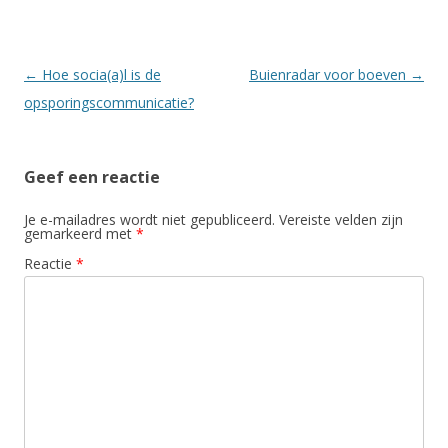
Berichtnavigatie
←
Hoe socia(a)l is de
Buienradar voor boeven
→
opsporingscommunicatie?
Geef een reactie
Je e-mailadres wordt niet gepubliceerd.
Vereiste velden zijn
gemarkeerd met
*
Reactie
*