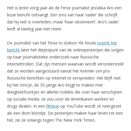
Het is lente vorig jaar als de Finse journalist Jessikka Aro een
bizar bericht ontvangt. Een sms van haar ‘vader’ die schrijft
dat hij niet is overleden, maar ‘haar observeert’. Aro’s vader
leeft al twintig jaar niet meer.
De journalist van het Finse tv-station Yle Kioski
noemt het
bericht
later het dieptepunt van de onlinepesterijen die volgen
op haar journalistieke onderzoek naar Russische
internettrollen. Dat zijn mensen waarvan wordt verondersteld
dat ze worden aangestuurd vanuit het Kremlin om pro-
Russische berichten op internet te verspreiden. Het blijft niet
bij het sms’je, de 35-jarige Aro krijgt te maken met
dreigtelefoontjes en allerlei roddels die over haar verschijnen
op sociale media: ze zou voor de Amerikanen werken en
drugs dealen. In een
filmpje
op YouTube wordt ze neergezet
als een dom blondje. De pesterijen maken haar leven tot een
hel, zei ze onlangs tegen The New York Times.