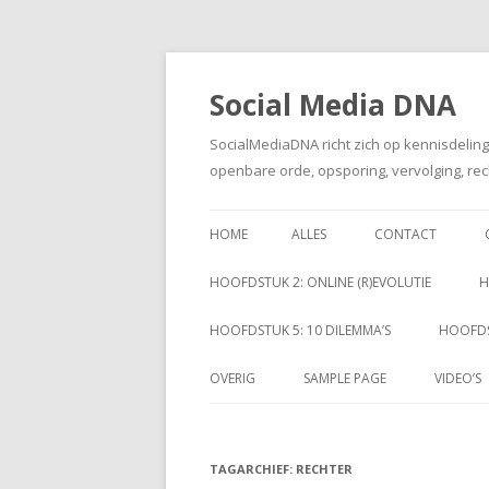
Social Media DNA
SocialMediaDNA richt zich op kennisdelin
openbare orde, opsporing, vervolging, rec
HOME
ALLES
CONTACT
HOOFDSTUK 2: ONLINE (R)EVOLUTIE
H
HOOFDSTUK 5: 10 DILEMMA’S
HOOFDS
OVERIG
SAMPLE PAGE
VIDEO’S
TAGARCHIEF:
RECHTER