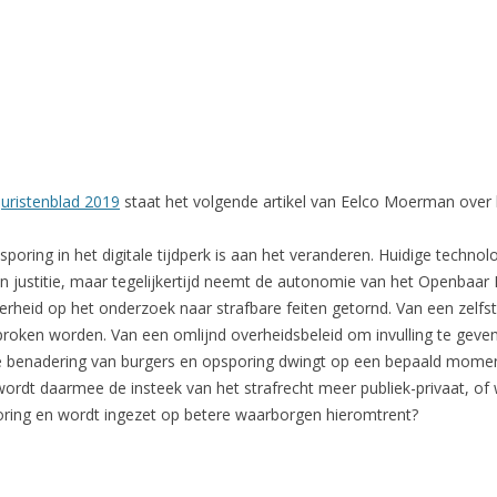
juristenblad 2019
staat het volgende artikel van Eelco Moerman over
psporing in het digitale tijdperk is aan het veranderen. Huidige tech
n justitie, maar tegelijkertijd neemt de autonomie van het Openbaar M
rheid op het onderzoek naar strafbare feiten getornd. Van een zelfsta
roken worden. Van een omlijnd overheidsbeleid om invulling te geve
nde benadering van burgers en opsporing dwingt op een bepaald mome
 wordt daarmee de insteek van het strafrecht meer publiek-privaat, o
poring en wordt ingezet op betere waarborgen hieromtrent?