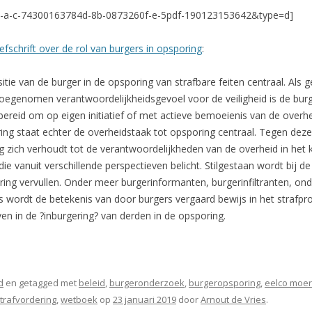
c-a-c-74300163784d-8b-0873260f-e-5pdf-190123153642&type=d]
efschrift over de rol van burgers in opsporing
:
sitie van de burger in de opsporing van strafbare feiten centraal. Al
oegenomen verantwoordelijkheidsgevoel voor de veiligheid is de burg
 bereid om op eigen initiatief of met actieve bemoeienis van de overh
ing staat echter de overheidstaak tot opsporing centraal. Tegen deze
g zich verhoudt tot de verantwoordelijkheden van de overheid in het
e vanuit verschillende perspectieven belicht. Stilgestaan wordt bij de
ing vervullen. Onder meer burgerinformanten, burgerinfiltranten, onde
s wordt de betekenis van door burgers vergaard bewijs in het strafp
en in de ?inburgering? van derden in de opsporing.
d
en getagged met
beleid
,
burgeronderzoek
,
burgeropsporing
,
eelco moe
trafvordering
,
wetboek
op
23 januari 2019
door
Arnout de Vries
.