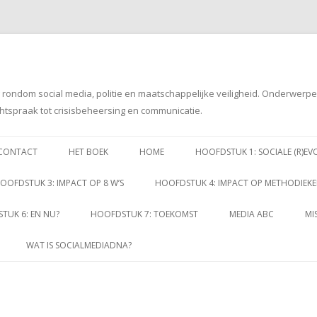
g rondom social media, politie en maatschappelijke veiligheid. Onderwerp
htspraak tot crisisbeheersing en communicatie.
Spring
naar
CONTACT
HET BOEK
HOME
HOOFDSTUK 1: SOCIALE (R)EV
inhoud
OOFDSTUK 3: IMPACT OP 8 W’S
HOOFDSTUK 4: IMPACT OP METHODIEK
TUK 6: EN NU?
HOOFDSTUK 7: TOEKOMST
MEDIA ABC
MI
WAT IS SOCIALMEDIADNA?