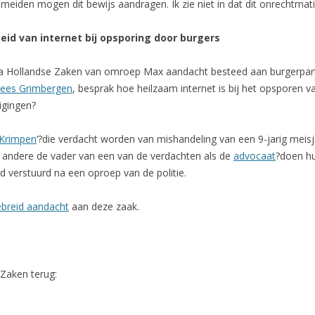
meiden mogen dit bewijs aandragen. Ik zie niet in dat dit onrechtmat
id van internet bij opsporing door burgers
Hollandse Zaken van omroep Max aandacht besteed aan burgerpartici
ees Grimbergen
, besprak hoe heilzaam internet is bij het opsporen 
igingen?
 Krimpen
‘?die verdacht worden van mishandeling van een 9-jarig meis
 andere de vader van een van de verdachten als de
advocaat
?doen hu
rd verstuurd na een oproep van de politie.
ebreid aandacht
aan deze zaak.
 Zaken terug: