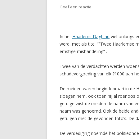
Geef een reactie
In het
Haarlems Dagblad
viel onlangs e
werd, met als titel “?Twee Haarlemse m
ernstige mishandeling” .
Twee van de verdachten werden woensda
schadevergoeding van elk ?1000 aan het
De meiden waren begin februari in de 
sloegen hem, ook toen hij al roerloos 
getuige wist de meiden de naam van een
naam was genoemd. Ook de beide andere
getuigen met de gevonden foto’s. De 
De verdediging noemde het politieonderz