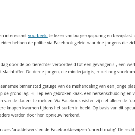
en interessant
voorbeeld
te lezen van burgeropsporing en bewijslast 
eiden hebben de politie via Facebook geleid naar drie jongens die z
g door de politierechter veroordeeld tot een gevangenis-, een werks
 slachtoffer. De derde jongen, die minderjarig is, moet nog voorkom
Haarlemse binnenstad getuige van de mishandeling van een jonge plaa
op de grond lag. Hij liep een gebroken kaak, een hersenschudding en 
 van de daders te melden. Via Facebook wisten zij niet alleen de fot
 knapen kwamen tijdens het surfen in beeld. Op basis van dit speur
daders werden door hen opnieuw herkend.
oek ‘broddelwerk’ en de Facebookbewijzen ‘onrechtmatig’. De rechter n