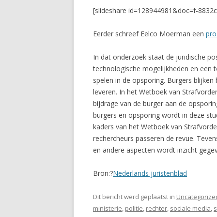
[slideshare id=128944981&doc=f-8832
Eerder schreef Eelco Moerman een
pro
In dat onderzoek staat de juridische po
technologische mogelijkheden en een t
spelen in de opsporing. Burgers blijken
leveren. In het Wetboek van Strafvorder
bijdrage van de burger aan de opsporin
burgers en opsporing wordt in deze studi
kaders van het Wetboek van Strafvorder
rechercheurs passeren de revue. Teven
en andere aspecten wordt inzicht gegev
Bron:?
Nederlands juristenblad
Dit bericht werd geplaatst in
Uncategorize
ministerie
,
politie
,
rechter
,
sociale media
,
s