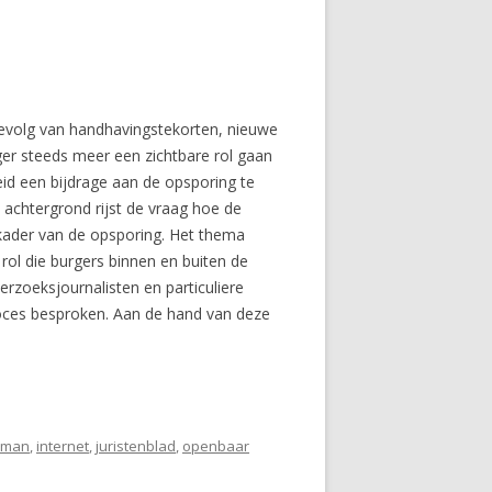
s gevolg van handhavingstekorten, nieuwe
er steeds meer een zichtbare rol gaan
eid een bijdrage aan de opsporing te
 achtergrond rijst de vraag hoe de
 kader van de opsporing. Het thema
 rol die burgers binnen en buiten de
rzoeksjournalisten en particuliere
roces besproken. Aan de hand van deze
rman
,
internet
,
juristenblad
,
openbaar