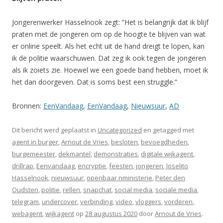
Jongerenwerker Hasselnook zegt: “Het is belangrijk dat ik blijf
praten met de jongeren om op de hoogte te blijven van wat
er online speelt. Als het echt uit de hand dreigt te lopen, kan
ik de politie waarschuwen. Dat zeg ik ook tegen de jongeren
als ik zoiets zie. Hoewel we een goede band hebben, moet ik
het dan doorgeven. Dat is soms best een struggle.”
Bronnen:
EenVandaag
,
EenVandaag
,
Nieuwsuur
,
AD
Dit bericht werd geplaatst in
Uncategorized
en getagged met
agent in burger
,
Arnout de Vries
,
besloten
,
bevoegdheden
,
burgemeester
,
dekmantel
,
demonstraties
,
digitale wijkagent
,
drillrap
,
Eenvandaag
,
encryptie
,
feesten
,
jongeren
,
Joselito
Hasselnook
,
nieuwsuur
,
openbaar nministerie
,
Peter den
Oudsten
,
politie
,
rellen
,
snapchat
,
social media
,
sociale media
,
telegram
,
undercover
,
verbinding
,
video
,
vloggers
,
vorderen
,
webagent
,
wijkagent
op
28 augustus 2020
door
Arnout de Vries
.