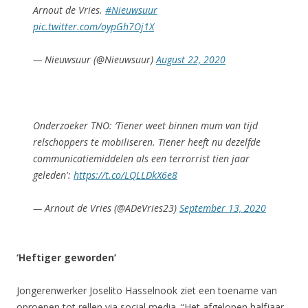
Arnout de Vries.
#Nieuwsuur
pic.twitter.com/oypGh7Oj1X
— Nieuwsuur (@Nieuwsuur)
August 22, 2020
Onderzoeker TNO: ‘Tiener weet binnen mum van tijd
relschoppers te mobiliseren. Tiener heeft nu dezelfde
communicatiemiddelen als een terrorrist tien jaar
geleden':
https://t.co/LQLLDkX6e8
— Arnout de Vries (@ADeVries23)
September 13, 2020
‘Heftiger geworden’
Jongerenwerker Joselito Hasselnook ziet een toename van
oproepen tot rellen via social media. “Het afgelopen halfjaar