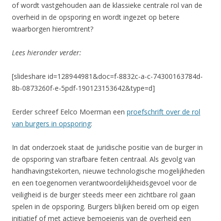
of wordt vastgehouden aan de klassieke centrale rol van de
overheid in de opsporing en wordt ingezet op betere
waarborgen hieromtrent?
Lees hieronder verder:
[slideshare id=128944981&doc=f-8832c-a-c-74300163784d-
8b-0873260f-e-5pdf-190123153642&type=d]
Eerder schreef Eelco Moerman een
proefschrift over de rol
van burgers in opsporing
:
In dat onderzoek staat de juridische positie van de burger in
de opsporing van strafbare feiten centraal. Als gevolg van
handhavingstekorten, nieuwe technologische mogelijkheden
en een toegenomen verantwoordelijkheidsgevoel voor de
veiligheid is de burger steeds meer een zichtbare rol gaan
spelen in de opsporing. Burgers blijken bereid om op eigen
initiatief of met actieve bemoeienis van de overheid een