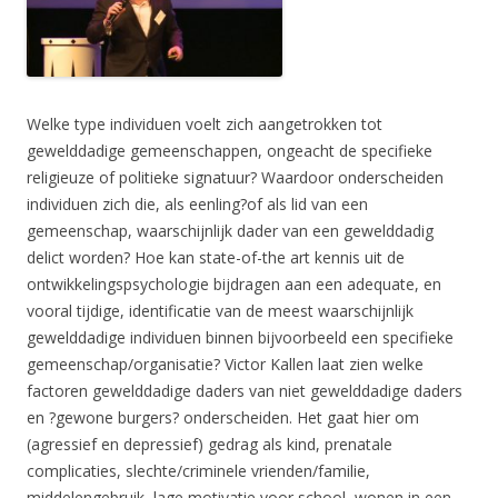
Welke type individuen voelt zich aangetrokken tot
gewelddadige gemeenschappen, ongeacht de specifieke
religieuze of politieke signatuur? Waardoor onderscheiden
individuen zich die, als eenling?of als lid van een
gemeenschap, waarschijnlijk dader van een gewelddadig
delict worden? Hoe kan state-of-the art kennis uit de
ontwikkelingspsychologie bijdragen aan een adequate, en
vooral tijdige, identificatie van de meest waarschijnlijk
gewelddadige individuen binnen bijvoorbeeld een specifieke
gemeenschap/organisatie? Victor Kallen laat zien welke
factoren gewelddadige daders van niet gewelddadige daders
en ?gewone burgers? onderscheiden. Het gaat hier om
(agressief en depressief) gedrag als kind, prenatale
complicaties, slechte/criminele vrienden/familie,
middelengebruik, lage motivatie voor school, wonen in een