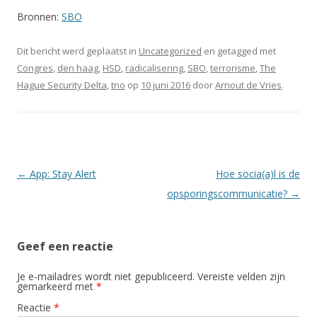
Bronnen:
SBO
Dit bericht werd geplaatst in
Uncategorized
en getagged met
Congres
,
den haag
,
HSD
,
radicalisering
,
SBO
,
terrorisme
,
The
Hague Security Delta
,
tno
op
10 juni 2016
door
Arnout de Vries
.
Berichtnavigatie
←
App: Stay Alert
Hoe socia(a)l is de
opsporingscommunicatie?
→
Geef een reactie
Je e-mailadres wordt niet gepubliceerd.
Vereiste velden zijn
gemarkeerd met
*
Reactie
*