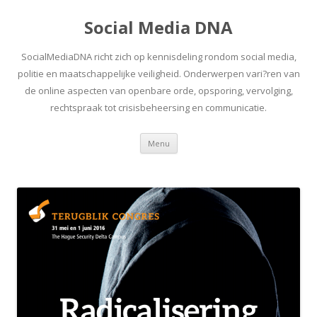
Social Media DNA
SocialMediaDNA richt zich op kennisdeling rondom social media,
politie en maatschappelijke veiligheid. Onderwerpen vari?ren van
de online aspecten van openbare orde, opsporing, vervolging,
rechtspraak tot crisisbeheersing en communicatie.
Spring
Menu
naar
inhoud