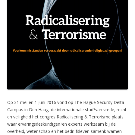
Op 31 mei en 1 juni 2016 vond op The Hague Security Delta
Campus in Den Haag, de internationale stad?van vrede, recht
en veiligheid het congres Radicalisering & Terrorisme plaats
waar ervaringsdeskundigen?en experts werkzaam bij de
overheid, wetenschap en het bedrijfsleven samenk wamen