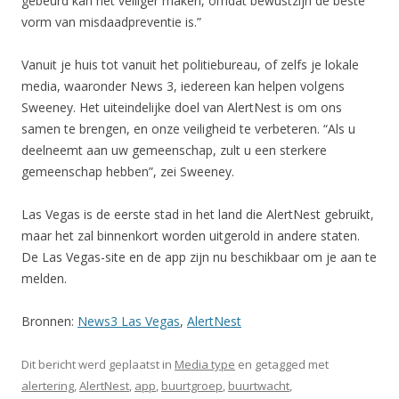
gebeurd kan het veiliger maken, omdat bewustzijn de beste
vorm van misdaadpreventie is.”
Vanuit je huis tot vanuit het politiebureau, of zelfs je lokale
media, waaronder News 3, iedereen kan helpen volgens
Sweeney. Het uiteindelijke doel van AlertNest is om ons
samen te brengen, en onze veiligheid te verbeteren. “Als u
deelneemt aan uw gemeenschap, zult u een sterkere
gemeenschap hebben”, zei Sweeney.
Las Vegas is de eerste stad in het land die AlertNest gebruikt,
maar het zal binnenkort worden uitgerold in andere staten.
De Las Vegas-site en de app zijn nu beschikbaar om je aan te
melden.
Bronnen:
News3 Las Vegas
,
AlertNest
Dit bericht werd geplaatst in
Media type
en getagged met
alertering
,
AlertNest
,
app
,
buurtgroep
,
buurtwacht
,