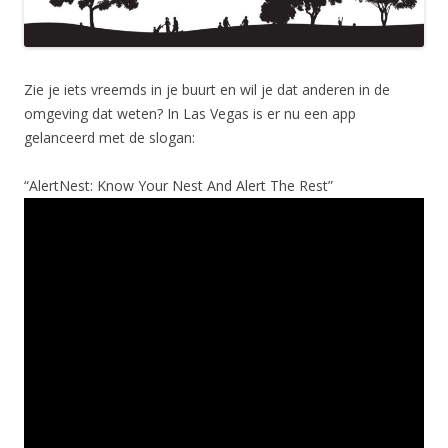
Zie je iets vreemds in je buurt en wil je dat anderen in de
omgeving dat weten? In Las Vegas is er nu een app
gelanceerd met de slogan:
“AlertNest: Know Your Nest And Alert The Rest”