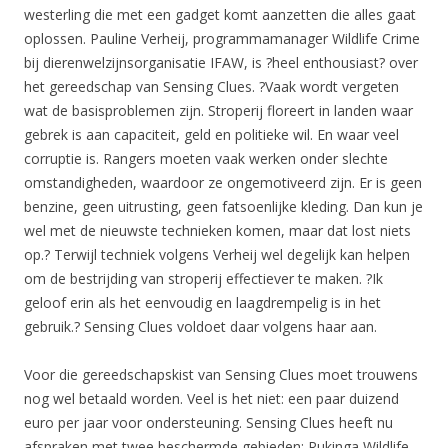
westerling die met een gadget komt aanzetten die alles gaat
oplossen. Pauline Verheij, programmamanager Wildlife Crime
bij dierenwelzijnsorganisatie IFAW, is ?heel enthousiast? over
het gereedschap van Sensing Clues. ?Vaak wordt vergeten
wat de basisproblemen zijn. Stroperij floreert in landen waar
gebrek is aan capaciteit, geld en politieke wil. En waar veel
corruptie is. Rangers moeten vaak werken onder slechte
omstandigheden, waardoor ze ongemotiveerd zijn. Er is geen
benzine, geen uitrusting, geen fatsoenlijke kleding. Dan kun je
wel met de nieuwste technieken komen, maar dat lost niets
op.? Terwijl techniek volgens Verheij wel degelijk kan helpen
om de bestrijding van stroperij effectiever te maken. ?Ik
geloof erin als het eenvoudig en laagdrempelig is in het
gebruik.? Sensing Clues voldoet daar volgens haar aan.
Voor die gereedschapskist van Sensing Clues moet trouwens
nog wel betaald worden. Veel is het niet: een paar duizend
euro per jaar voor ondersteuning. Sensing Clues heeft nu
afspraken met twee beschermde gebieden: Rukinga Wildlife