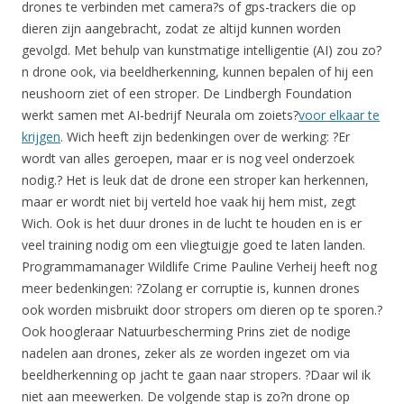
drones te verbinden met camera?s of gps-trackers die op
dieren zijn aangebracht, zodat ze altijd kunnen worden
gevolgd. Met behulp van kunstmatige intelligentie (AI) zou zo?
n drone ook, via beeldherkenning, kunnen bepalen of hij een
neushoorn ziet of een stroper. De Lindbergh Foundation
werkt samen met AI-bedrijf Neurala om zoiets?
voor elkaar te
krijgen
. Wich heeft zijn bedenkingen over de werking: ?Er
wordt van alles geroepen, maar er is nog veel onderzoek
nodig.? Het is leuk dat de drone een stroper kan herkennen,
maar er wordt niet bij verteld hoe vaak hij hem mist, zegt
Wich. Ook is het duur drones in de lucht te houden en is er
veel training nodig om een vliegtuigje goed te laten landen.
Programmamanager Wildlife Crime Pauline Verheij heeft nog
meer bedenkingen: ?Zolang er corruptie is, kunnen drones
ook worden misbruikt door stropers om dieren op te sporen.?
Ook hoogleraar Natuurbescherming Prins ziet de nodige
nadelen aan drones, zeker als ze worden ingezet om via
beeldherkenning op jacht te gaan naar stropers. ?Daar wil ik
niet aan meewerken. De volgende stap is zo?n drone op