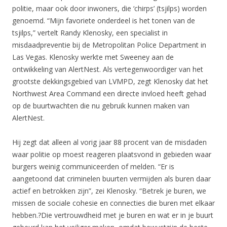
politie, maar ook door inwoners, die ‘chirps’ (tsjilps) worden
genoemd. “Mijn favoriete onderdeel is het tonen van de
tsjilps,” vertelt Randy Klenosky, een specialist in
misdaadpreventie bij de Metropolitan Police Department in
Las Vegas. Klenosky werkte met Sweeney aan de
ontwikkeling van AlertNest. Als vertegenwoordiger van het
grootste dekkingsgebied van LVMPD, zegt Klenosky dat het
Northwest Area Command een directe invloed heeft gehad
op de buurtwachten die nu gebruik kunnen maken van
AlertNest.
Hij zegt dat alleen al vorig jaar 88 procent van de misdaden
waar politie op moest reageren plaatsvond in gebieden waar
burgers weinig communiceerden of melden. “Er is
aangetoond dat criminelen buurten vermijden als buren daar
actief en betrokken zijn”, zei Klenosky. “Betrek je buren, we
missen de sociale cohesie en connecties die buren met elkaar
hebben.?Die vertrouwdheid met je buren en wat er in je buurt