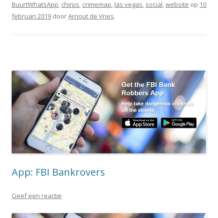
BuurtWhatsApp
,
chirps
,
crimemap
,
las vegas
,
social
,
website
op
10
februari 2019
door
Arnout de Vries
.
App: FBI Bankrovers
Geef een reactie