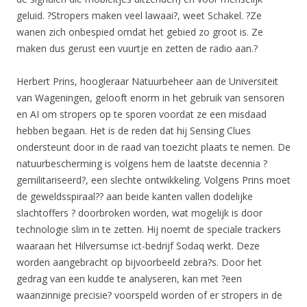
geluid. ?Stropers maken veel lawaai?, weet Schakel. ?Ze
wanen zich onbespied omdat het gebied zo groot is. Ze
maken dus gerust een vuurtje en zetten de radio aan.?
Herbert Prins, hoogleraar Natuurbeheer aan de Universiteit
van Wageningen, gelooft enorm in het gebruik van sensoren
en AI om stropers op te sporen voordat ze een misdaad
hebben begaan. Het is de reden dat hij Sensing Clues
ondersteunt door in de raad van toezicht plaats te nemen. De
natuurbescherming is volgens hem de laatste decennia ?
gemilitariseerd?, een slechte ontwikkeling. Volgens Prins moet
de geweldsspiraal?? aan beide kanten vallen dodelijke
slachtoffers ? doorbroken worden, wat mogelijk is door
technologie slim in te zetten. Hij noemt de speciale trackers
waaraan het Hilversumse ict-bedrijf Sodaq werkt. Deze
worden aangebracht op bijvoorbeeld zebra?s. Door het
gedrag van een kudde te analyseren, kan met ?een
waanzinnige precisie? voorspeld worden of er stropers in de