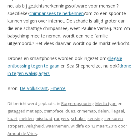
net als bij gezichtsherkenningssoftware voor mensen ?
specifieke?
chimpansees te herkennen
?om zo een spoor te
kunnen volgen over internet. De schade is altijd groter dan
die ene schattige chimpansee, weet Pauline Verheij. ?Om ??n
babychimp mee te nemen, wordt een hele familie
uitgemoord.? Het vlees daarvan wordt op de markt verkocht.
Drones en smartphones worden ook ingezet om?
illegale
ontbossing tegen te gaan
en Sea Shepherd zet nu ook?
drone
in tegen walvisjagers
.
Bron:
De Volkskrant
,
Emerce
Dit bericht werd geplaatst in
Burgeropsporing
,
Media type
en
getagged met
app
,
chimpface
,
clues
,
crimemap
,
delen
,
illegaal
,
kaart
,
melden
,
misdaad
,
rangers
,
schakel
,
sensing
,
sensoren
,
stropers
,
veiligheid
,
waarnemen
,
wildlife
op
12 maart 2019
door
Arnout de Vries
.