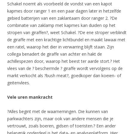
Schakel noemt als voorbeeld de vondst van een kapot
kapmes door ranger 1 en een paar dagen later in hetzelfde
gebied batterijen van een zaklantaarn door ranger 2. ?De
combinatie van zaklamp met kapmes kan duiden op het
stropen van giraffen?, weet Schakel. ?De ene stroper verblindt
de giraffe met een krachtige lichtbundel en maakt lawaai met
een ratel, waarop het dier in verwarring blijft staan. Zijn
collega benadert de giraffe van achter en hakt de
achillespezen door, waarop het beest ter aarde stort.? Het
vlees van de ? beschermde ? giraffe wordt vervolgens op de
markt verkocht als ?bush meat?, goedkoper dan koeien- of
geitenvlees.
Vele uren mankracht
?Alles begint met de waarnemingen. Die kunnen van
parkwachters zijn, maar ook van andere mensen die je
vertrouwt, zoals boeren, gidsen of toeristen.? Een ander
belangrijk onderdeel is het data- en analyseplatform. Hier