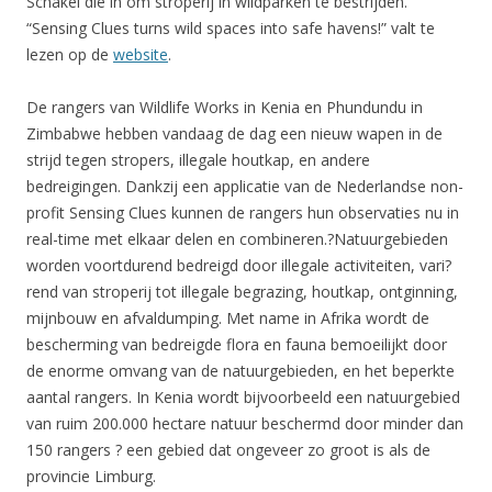
Schakel die in om stroperij in wildparken te bestrijden.
“Sensing Clues turns wild spaces into safe havens!” valt te
lezen op de
website
.
De rangers van Wildlife Works in Kenia en Phundundu in
Zimbabwe hebben vandaag de dag een nieuw wapen in de
strijd tegen stropers, illegale houtkap, en andere
bedreigingen. Dankzij een applicatie van de Nederlandse non-
profit Sensing Clues kunnen de rangers hun observaties nu in
real-time met elkaar delen en combineren.?Natuurgebieden
worden voortdurend bedreigd door illegale activiteiten, vari?
rend van stroperij tot illegale begrazing, houtkap, ontginning,
mijnbouw en afvaldumping. Met name in Afrika wordt de
bescherming van bedreigde flora en fauna bemoeilijkt door
de enorme omvang van de natuurgebieden, en het beperkte
aantal rangers. In Kenia wordt bijvoorbeeld een natuurgebied
van ruim 200.000 hectare natuur beschermd door minder dan
150 rangers ? een gebied dat ongeveer zo groot is als de
provincie Limburg.