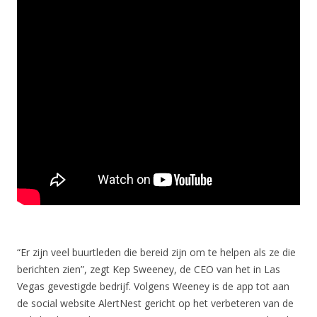
“Er zijn veel buurtleden die bereid zijn om te helpen als ze die
berichten zien”, zegt Kep Sweeney, de CEO van het in Las
Vegas gevestigde bedrijf. Volgens Weeney is de app tot aan
de social website AlertNest gericht op het verbeteren van de