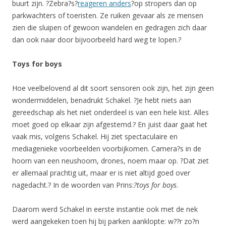
buurt zijn. ?Zebra?s?
reageren anders
?op stropers dan op
parkwachters of toeristen. Ze ruiken gevaar als ze mensen
zien die sluipen of gewoon wandelen en gedragen zich daar
dan ook naar door bijvoorbeeld hard weg te lopen.?
Toys for boys
Hoe veelbelovend al dit soort sensoren ook zijn, het zijn geen
wondermiddelen, benadrukt Schakel. ?Je hebt niets aan
gereedschap als het niet onderdeel is van een hele kist. Alles
moet goed op elkaar zijn afgestemd.? En juist daar gaat het
vaak mis, volgens Schakel. Hij ziet spectaculaire en
mediagenieke voorbeelden voorbijkomen. Camera?s in de
hoorn van een neushoorn, drones, noem maar op. ?Dat ziet
er allemaal prachtig uit, maar er is niet altijd goed over
nagedacht.? In de woorden van Prins:
?toys for boys
.
Daarom werd Schakel in eerste instantie ook met de nek
werd aangekeken toen hij bij parken aanklopte: w??r zo?n