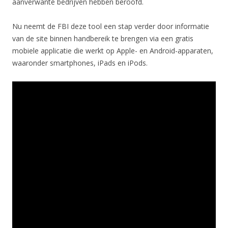
aanverwante bedrijven hebben beroofd.
Nu neemt de FBI deze tool een stap verder door informatie
van de site binnen handbereik te brengen via een gratis
mobiele applicatie die werkt op Apple- en Android-apparaten,
waaronder smartphones, iPads en iPods.