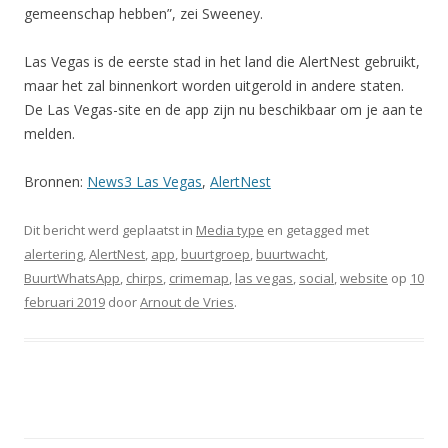
gemeenschap hebben”, zei Sweeney.
Las Vegas is de eerste stad in het land die AlertNest gebruikt,
maar het zal binnenkort worden uitgerold in andere staten.
De Las Vegas-site en de app zijn nu beschikbaar om je aan te
melden.
Bronnen:
News3 Las Vegas
,
AlertNest
Dit bericht werd geplaatst in
Media type
en getagged met
alertering
,
AlertNest
,
app
,
buurtgroep
,
buurtwacht
,
BuurtWhatsApp
,
chirps
,
crimemap
,
las vegas
,
social
,
website
op
10
februari 2019
door
Arnout de Vries
.