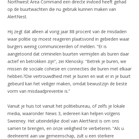
Northwest Area Command een directe invloed heeft gehad
op de buurtwachten die nu gebruik kunnen maken van
AlertNest.
Hij zegt dat alleen al vorig jaar 88 procent van de misdaden
waar politie op moest reageren plaatsvond in gebieden waar
burgers weinig communiceerden of melden. “Er is
aangetoond dat criminelen buurten vermijden als buren daar
actief en betrokken zijn”, zei Klenosky. “Betrek je buren, we
missen de sociale cohesie en connecties die buren met elkaar
hebben.?Die vertrouwdheid met je buren en wat er in je buurt
gebeurd kan het veiliger maken, omdat bewustzijn de beste
vorm van misdaadpreventie is.”
Vanuit je huis tot vanuit het politiebureau, of zelfs je lokale
media, waaronder News 3, iedereen kan helpen volgens
Sweeney. Het uiteindelijke doel van AlertNest is om ons
samen te brengen, en onze veiligheid te verbeteren. “Als u
deelneemt aan uw gemeenschap, zult u een sterkere