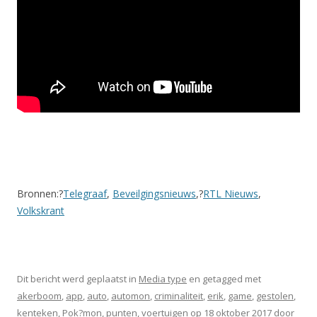
Bronnen:?
Telegraaf
,
Beveilgingsnieuws
,?
RTL Nieuws
,
Volkskrant
Dit bericht werd geplaatst in
Media type
en getagged met
akerboom
,
app
,
auto
,
automon
,
criminaliteit
,
erik
,
game
,
gestolen
,
kenteken
,
Pok?mon
,
punten
,
voertuigen
op
18 oktober 2017
door