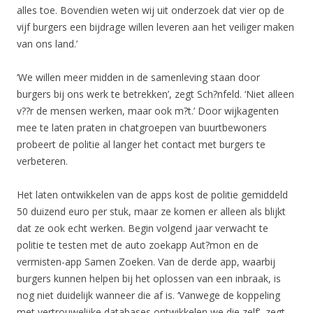
alles toe. Bovendien weten wij uit onderzoek dat vier op de
vijf burgers een bijdrage willen leveren aan het veiliger maken
van ons land.’
‘We willen meer midden in de samenleving staan door
burgers bij ons werk te betrekken’, zegt Sch?nfeld. ‘Niet alleen
v??r de mensen werken, maar ook m?t.’ Door wijkagenten
mee te laten praten in chatgroepen van buurtbewoners
probeert de politie al langer het contact met burgers te
verbeteren.
Het laten ontwikkelen van de apps kost de politie gemiddeld
50 duizend euro per stuk, maar ze komen er alleen als blijkt
dat ze ook echt werken. Begin volgend jaar verwacht te
politie te testen met de auto zoekapp Aut?mon en de
vermisten-app Samen Zoeken. Van de derde app, waarbij
burgers kunnen helpen bij het oplossen van een inbraak, is
nog niet duidelijk wanneer die af is. ‘Vanwege de koppeling
met vertrouwelijke databases ontwikkelen we die zelf’, zegt