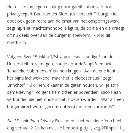
Het risico van eigen richting door gamification ziet ook
privacyexpert Bart van der Sloot (Universiteit Tilburg). ‘Het
doet ook geen recht aan de ernst van het opsporingswerk’,
zegt hij. ‘Het machtsmonopolie ligt bij de politie en die draagt
dit nu deels over aan de burger in spelvorm. Ik vind dit
onethisch.’
Volgens Sven?Brinkhoff,?strafprocesdeskundige?aan de
Universiteit in Nijmegen, zou je door de?apps?een hele
‘fanatieke club mensen’ kunnen krijgen. “Aan de ene kant is
het bijna lachwekkend, maar het is bloedserieus”, zegt?
Brinkhoff. “Kliklijnen, elkaar in de gaten houden, wil je zo’n
samenleving?” Volgens hem zitten er bovendien risico’s aan
verbonden die niet onderschat moeten worden. “Wat als een
burger direct wordt geconfronteerd met een crimineel?”
Bas?Filippini?van Privacy First noemt het hele idee ‘een heel
eng verhaal’.?”Dit kan niet de bedoeling zijn”, zegt?Filippini. Hij