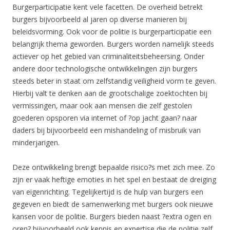
Burgerparticipatie kent vele facetten. De overheid betrekt
burgers bijvoorbeeld al jaren op diverse manieren bij
beleidsvorming. Ook voor de politie is burgerparticipatie een
belangrijk thema geworden. Burgers worden namelijk steeds
actiever op het gebied van criminaliteitsbeheersing. Onder
andere door technologische ontwikkelingen zijn burgers
steeds beter in staat om zelfstandig veiligheid vorm te geven.
Hierbij valt te denken aan de grootschalige zoektochten bij
vermissingen, maar ook aan mensen die zelf gestolen
goederen opsporen via internet of ?op jacht gaan? naar
daders bij bijvoorbeeld een mishandeling of misbruik van
minderjarigen.
Deze ontwikkeling brengt bepaalde risico?s met zich mee. Zo
zijn er vaak heftige emoties in het spel en bestaat de dreiging
van eigenrichting. Tegelijkertijd is de hulp van burgers een
gegeven en biedt de samenwerking met burgers ook nieuwe
kansen voor de politie. Burgers bieden naast ?extra ogen en
oren? bijvoorbeeld ook kennis en expertise die de politie zelf