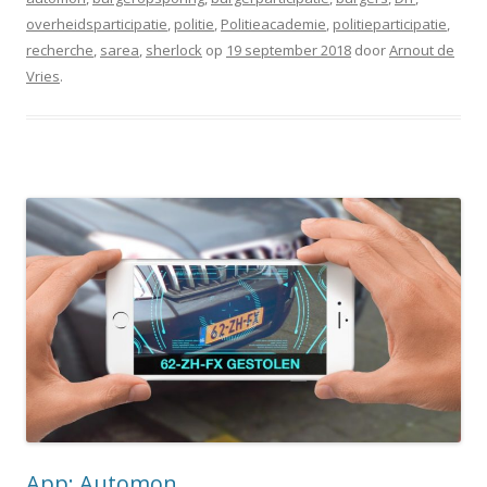
overheidsparticipatie
,
politie
,
Politieacademie
,
politieparticipatie
,
recherche
,
sarea
,
sherlock
op
19 september 2018
door
Arnout de
Vries
.
App: Automon