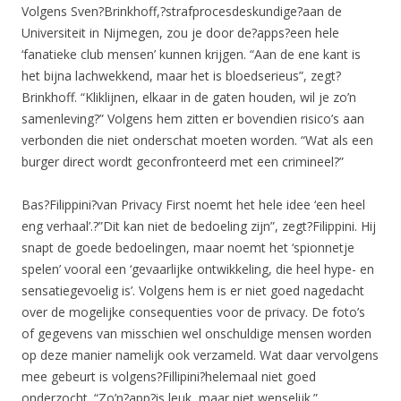
Volgens Sven?Brinkhoff,?strafprocesdeskundige?aan de
Universiteit in Nijmegen, zou je door de?apps?een hele
‘fanatieke club mensen’ kunnen krijgen. “Aan de ene kant is
het bijna lachwekkend, maar het is bloedserieus”, zegt?
Brinkhoff. “Kliklijnen, elkaar in de gaten houden, wil je zo’n
samenleving?” Volgens hem zitten er bovendien risico’s aan
verbonden die niet onderschat moeten worden. “Wat als een
burger direct wordt geconfronteerd met een crimineel?”
Bas?Filippini?van Privacy First noemt het hele idee ‘een heel
eng verhaal’.?”Dit kan niet de bedoeling zijn”, zegt?Filippini. Hij
snapt de goede bedoelingen, maar noemt het ‘spionnetje
spelen’ vooral een ‘gevaarlijke ontwikkeling, die heel hype- en
sensatiegevoelig is’. Volgens hem is er niet goed nagedacht
over de mogelijke consequenties voor de privacy. De foto’s
of gegevens van misschien wel onschuldige mensen worden
op deze manier namelijk ook verzameld. Wat daar vervolgens
mee gebeurt is volgens?Fillipini?helemaal niet goed
onderzocht. “Zo’n?app?is leuk, maar niet wenselijk.”