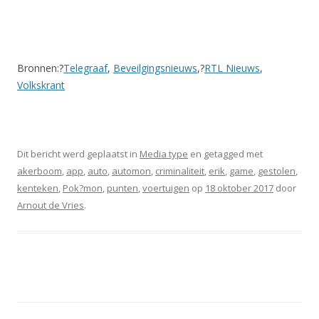
Bronnen:?
Telegraaf
,
Beveilgingsnieuws
,?
RTL Nieuws
,
Volkskrant
Dit bericht werd geplaatst in
Media type
en getagged met
akerboom
,
app
,
auto
,
automon
,
criminaliteit
,
erik
,
game
,
gestolen
,
kenteken
,
Pok?mon
,
punten
,
voertuigen
op
18 oktober 2017
door
Arnout de Vries
.