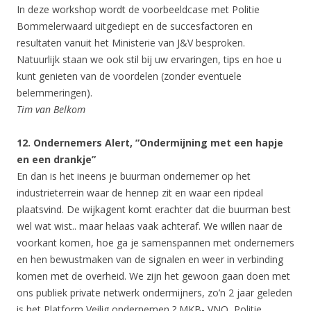
In deze workshop wordt de voorbeeldcase met Politie
Bommelerwaard uitgediept en de succesfactoren en
resultaten vanuit het Ministerie van J&V besproken.
Natuurlijk staan we ook stil bij uw ervaringen, tips en hoe u
kunt genieten van de voordelen (zonder eventuele
belemmeringen).
Tim van Belkom
12. Ondernemers Alert, ”Ondermijning met een hapje
en een drankje”
En dan is het ineens je buurman ondernemer op het
industrieterrein waar de hennep zit en waar een ripdeal
plaatsvind. De wijkagent komt erachter dat die buurman best
wel wat wist.. maar helaas vaak achteraf. We willen naar de
voorkant komen, hoe ga je samenspannen met ondernemers
en hen bewustmaken van de signalen en weer in verbinding
komen met de overheid. We zijn het gewoon gaan doen met
ons publiek private netwerk ondermijners, zo’n 2 jaar geleden
is het Platform Veilig ondernemen,? MKB- VNO, Politie,