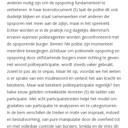
anderen nodig zijn om de opsporing fundamenteel te
verbeteren. In haar koersdocument (5) laat de politie dit ook
duidelijk blijken en staat samenwerken met anderen die
opsporen niet meer aan de zijlijn, maar in het speelveld.
Echter worden er in de praktijk nog dagelijks dilemma?s
ervaren wanneer politieagenten worden geconfronteerd met
de opsporende burger. Binnen ?de politie zijn momenteel
meerdere bewegingen zichtbaar om politionele opsporing en
opsporing door zelfstartende burgers meer richting te geven.
Het woord politieparticipatie, wordt steeds vaker gebruikt,
zowel te pas als te onpas. Maar let op, voordat we het weten
is er sprake van een modewoord en verliest het aan kracht en
betekenis. Maar wat betekent politieparticipatie eigenlijk? Een
halve eeuw geleden ontwikkelde Arnstein (5) de ladder van
participatie. Met acht participatietreden helpt het model om
gradaties van participatie te analyseren en te categoriseren.
In de kern verschillen de treden in mate van inspraak, invloed
en besluitvorming, van pure manipulatie door de overheid tot
en met volledige controle van burgers. Smilda en de Vries (8)