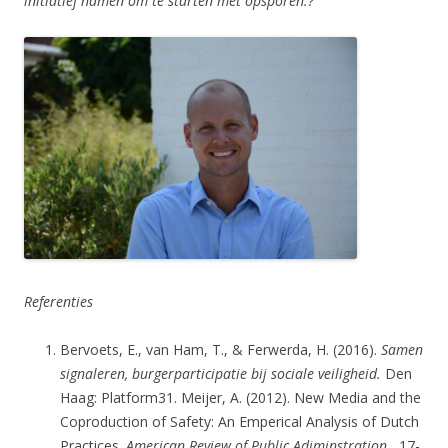
initiatief namen om te starten met opsporen.?
Referenties
Bervoets, E., van Ham, T., & Ferwerda, H. (2016).
Samen
signaleren, burgerparticipatie bij sociale veiligheid.
Den
Haag: Platform31. Meijer, A. (2012). New Media and the
Coproduction of Safety: An Emperical Analysis of Dutch
Practices.
American Review of Public Adiminstration
, 17-