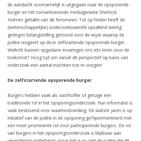
de aandacht voornamelijk is uitgegaan naar de opsporende
burger en het romantiserende mediagenieke Sherlock
Holmes gehalte van dit fenomeen. Tot op heden heeft de
(wetenschappelijke) onderzoekswereld opvallend weinig
gedegen belangstelling getoond voor de wijze waarop de
politie reageert op deze zelfstartende opsporende burger.
Wellicht kunnen opgedane ervaringen ons iets leren voor de
toekomst? Hoog tijd om vanuit dit perspectief op basis van
onderzoek een aantal inzichten toe te voegen!
De zelfstartende opsporende burger
Burgers hebben vaak als slachtoffer of getuige een
traditionele rol in het opsporingsonderzoek. Hun informatie is
vaak beslissend voor waarheidsvinding. De laatste jaren is op
initiatief van de politie in de opsporing ge?xperimenteerd met
een meer prominente rol voor participerende burgers. De rol
van burgers in het opsporingsonderzoek is blijkbaar aan
verandering onderhevig, maar het is nu niet de politie die dit