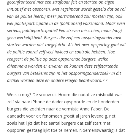
geconfronteerd met een strafbaar feit en starten op eigen
initiatief met opsporen. Met regelmaat wordt gesteld dat de rol
van de politie hierbij meer participerend zou moeten zijn, ook
wel politieparticipatie in de (politionele) volksmond. Maar even
serieus, politieparticipatie? Een streven misschien, maar (nog)
geen werkelijkheid. Burgers die zelf een opsporingsonderzoek
starten worden niet toegejuicht. Als het over opsporing gaat wil
de politie vooral zelf veel invloed en controle hebben. Hoe
reageert de politie op deze opsporende burgers, welke
dilemma?s worden er ervaren en kunnen deze zelfstartende
burgers van betekenis zijn in het opsporingsonderzoek? In dit
artikel worden deze en andere vragen beantwoord.?
?
Weet u nog? De vrouw uit Hoorn die nadat ze misbruikt was
zelf via haar iPhone de dader opspoorde en de honderden
burgers die zochten naar de vermiste Anne Faber. De
aandacht voor dit fenomeen groeit al jaren levendig, net
zoals het lijkt dat het aantal burgers dat zelf start met
opsporen gestaag lijkt toe te nemen. Noemenswaardig is dat