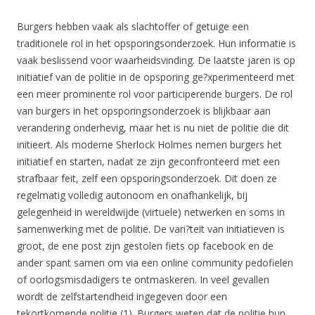
Burgers hebben vaak als slachtoffer of getuige een
traditionele rol in het opsporingsonderzoek. Hun informatie is
vaak beslissend voor waarheidsvinding. De laatste jaren is op
initiatief van de politie in de opsporing ge?xperimenteerd met
een meer prominente rol voor participerende burgers. De rol
van burgers in het opsporingsonderzoek is blijkbaar aan
verandering onderhevig, maar het is nu niet de politie die dit
initieert. Als moderne Sherlock Holmes nemen burgers het
initiatief en starten, nadat ze zijn geconfronteerd met een
strafbaar feit, zelf een opsporingsonderzoek. Dit doen ze
regelmatig volledig autonoom en onafhankelijk, bij
gelegenheid in wereldwijde (virtuele) netwerken en soms in
samenwerking met de politie. De vari?teit van initiatieven is
groot, de ene post zijn gestolen fiets op facebook en de
ander spant samen om via een online community pedofielen
of oorlogsmisdadigers te ontmaskeren. In veel gevallen
wordt de zelfstartendheid ingegeven door een
tekortkomende politie (1). Burgers weten dat de politie hun