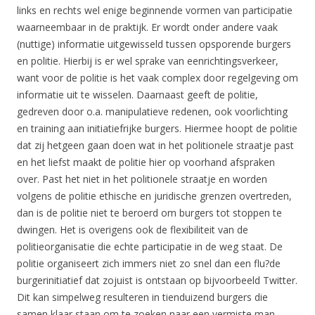
links en rechts wel enige beginnende vormen van participatie
waarneembaar in de praktijk. Er wordt onder andere vaak
(nuttige) informatie uitgewisseld tussen opsporende burgers
en politie. Hierbij is er wel sprake van eenrichtingsverkeer,
want voor de politie is het vaak complex door regelgeving om
informatie uit te wisselen. Daarnaast geeft de politie,
gedreven door o.a. manipulatieve redenen, ook voorlichting
en training aan initiatiefrijke burgers. Hiermee hoopt de politie
dat zij hetgeen gaan doen wat in het politionele straatje past
en het liefst maakt de politie hier op voorhand afspraken
over. Past het niet in het politionele straatje en worden
volgens de politie ethische en juridische grenzen overtreden,
dan is de politie niet te beroerd om burgers tot stoppen te
dwingen. Het is overigens ook de flexibiliteit van de
politieorganisatie die echte participatie in de weg staat. De
politie organiseert zich immers niet zo snel dan een flu?de
burgerinitiatief dat zojuist is ontstaan op bijvoorbeeld Twitter.
Dit kan simpelweg resulteren in tienduizend burgers die
samen klaar staan om te zoeken naar een vermiste man,