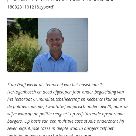
180823110121&type=d]
Stan Duijf werkt als teamchef van het basisteam ?s-
Hertogenbosch en deed afgelopen jaar onder begeleiding van
het lectoraat Criminaliteitsbeheersing en Recherchekunde van
de politieacademie, kwalitatief empirisch onderzoek (3) naar de
wijze waarop de politie reageert op zelfstartende opsporende
burgers. Op basis van een multiple case studie onderzocht hij
zeven eigentijdse cases in diepte waarin burgers zelf het
initiatief namen om te starten met opsporen.