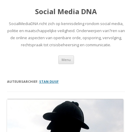
Social Media DNA
SocialMediaDNA richt zich op kennisdeling rondom social media,
politie en maatschappelijke veiligheid. Onderwerpen vari?ren van
de online aspecten van openbare orde, opsporing, vervolging,
rechtspraak tot crisisbeheersing en communicatie.
Spring
Menu
naar
inhoud
AUTEURSARCHIEF:
STAN DUIJF