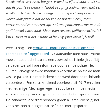
Steeds vaker verrassen burgers, vriend en vijand door in de rol
van de politie te kruipen. Nadat ze zijn geconfronteerd met een
strafbaar feit starten ze op eigen initiatief met opsporen. Er
wordt vaak gesteld dat de rol van de politie hierbij meer
participerend zou moeten zijn, ook wel politieparticipatie in de
(politionele) volksmond. Maar even serieus, politieparticipatie?
Een streven misschien, maar zeker nog geen werkelijkheid!
Weet u nog? Een
vrouw uit Hoorn heeft de man die haar
aanrandde zelf opgespoord
. De aanrander nam haar iPhone
mee en dat bracht haar na een zoektocht uiteindelijk zelf bij
de dader. Ze gaf haar informatie door aan de politie. Het
duurde vervolgens twee maanden voordat de politie de man
wist te pakken. De man bekende en werd door de rechtbank
veroordeeld. Een spraakmakend voorbeeld uit 2017 en zeker
niet het enige. Met hoge regelmaat duiken er in de media
voorbeelden op van burgers die zelf aan het opsporen gaan.
De aandacht voor dit fenomeen groeit al jaren levendig, net
zoals het aantal burgers dat zelf start met opsporen