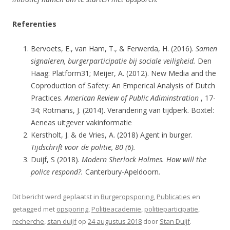
Referenties
Bervoets, E., van Ham, T., & Ferwerda, H. (2016).
Samen
signaleren, burgerparticipatie bij sociale veiligheid.
Den
Haag: Platform31; Meijer, A. (2012). New Media and the
Coproduction of Safety: An Emperical Analysis of Dutch
Practices.
American Review of Public Adiminstration
, 17-
34; Rotmans, J. (2014). Verandering van tijdperk. Boxtel:
Aeneas uitgever vakinformatie
Kerstholt, J. & de Vries, A. (2018) Agent in burger.
Tijdschrift voor de politie, 80 (6).
Duijf, S (2018).
Modern Sherlock Holmes. How will the
police respond?.
Canterbury-Apeldoorn
.
Dit bericht werd geplaatst in
Burgeropsporing
,
Publicaties
en
getagged met
opsporing
,
Politieacademie
,
politieparticipatie
,
recherche
,
stan duijf
op
24 augustus 2018
door
Stan Duijf
.