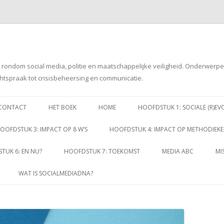
g rondom social media, politie en maatschappelijke veiligheid. Onderwerp
htspraak tot crisisbeheersing en communicatie.
Spring
naar
CONTACT
HET BOEK
HOME
HOOFDSTUK 1: SOCIALE (R)EV
inhoud
OOFDSTUK 3: IMPACT OP 8 W’S
HOOFDSTUK 4: IMPACT OP METHODIEK
TUK 6: EN NU?
HOOFDSTUK 7: TOEKOMST
MEDIA ABC
MI
WAT IS SOCIALMEDIADNA?