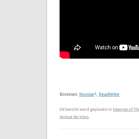
Bronnen:
Revolar
?,
ReadWrite
Dit bericht werd geplaatst in
Internet of Th
Arnout de Vries
.