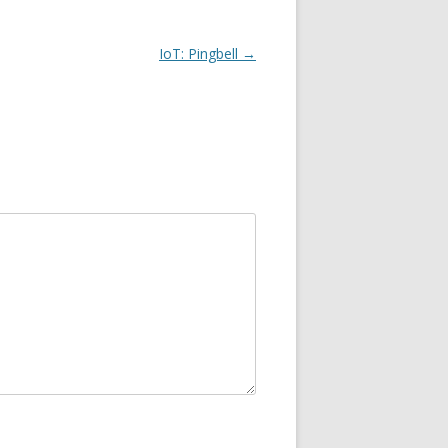
IoT: Pingbell
→