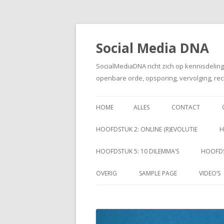
Social Media DNA
SocialMediaDNA richt zich op kennisdelin
openbare orde, opsporing, vervolging, rec
HOME
ALLES
CONTACT
HOOFDSTUK 2: ONLINE (R)EVOLUTIE
H
HOOFDSTUK 5: 10 DILEMMA’S
HOOFDS
OVERIG
SAMPLE PAGE
VIDEO’S