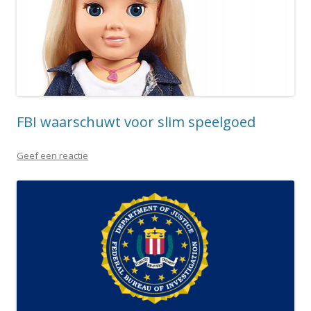
FBI waarschuwt voor slim speelgoed
Geef een reactie