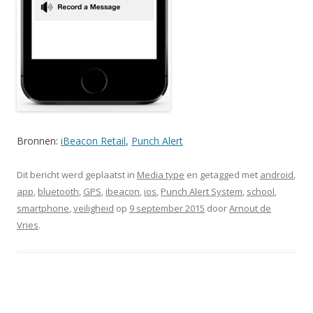
Bronnen:
iBeacon Retail
,
Punch Alert
Dit bericht werd geplaatst in
Media type
en getagged met
android
,
app
,
bluetooth
,
GPS
,
ibeacon
,
ios
,
Punch Alert System
,
school
,
smartphone
,
veiligheid
op
9 september 2015
door
Arnout de
Vries
.