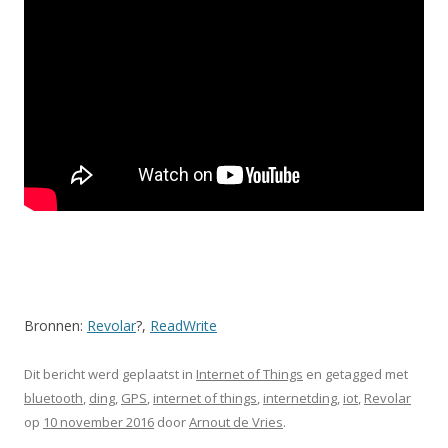
Bronnen:
Revolar
?,
ReadWrite
Dit bericht werd geplaatst in
Internet of Things
en getagged met
bluetooth
,
ding
,
GPS
,
internet of things
,
internetding
,
iot
,
Revolar
op
10 november 2016
door
Arnout de Vries
.