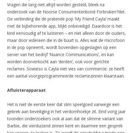
Vragen die lang niet altijd worden gesteld, bleek na
onderzoek van de Noorse Consumentenbond Forbrukerr?det.
De verbinding die de pratende pop ‘My Friend Cayla’ maakt
met de bijbehorende app, blijkt onbeveiligd. Daardoor is het
kind eenvoudig af te luisteren – en niet alleen door de ouders,
maar door iedereen die in de buurt is. Alles wat de microfoon
in de pop opneemt, wordt bovendien opgeslagen op een
server van het bedrijf ‘Nuance Communications’, en kan
worden doorverkocht aan ‘derden’, ook voor gerichte
reclames. Sowieso is Cayla niet vies van commercie: ze heeft
een aantal voorgeprogrammeerde reclamezinnen klaarstaan.
Afluisterapparaat
Het is niet de eerste keer dat slim speelgoed vanwege een
gebrek aan beveiliging in het verdomhoekje zit. Eind vorig jaar
toonden onderzoekers ook al aan dat de slimme variant van
Barbie, die vierduizend zinnen kent en daarmee een gesprek
kan voeren, te kraken is. Zo wordt de onschuldig ogende pop