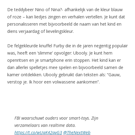
De teddybeer Nino of Nina?- afhankelijk van de kleur blauw
of roze – kan liedjes zingen en verhalen vertellen. Je kunt dat
personalisseren met bijvoorbeeld de naam van het kind en
diens verjaardag of lievelingskleur.
De felgekleurde knuffel Furby die in de jaren negentig populair
was, heeft een ‘slimme’ opvolger: Ubooly. Je kunt hem
openritsen en je smartphone erin stoppen. Het kind kan er
dan allerlei spelletjes mee spelen en bijvoorbeeld samen de
kamer ontdekken. Ubooly gebruikt dan teksten als: “Gauw,
verstop je. Ik hoor een volwassene aankomen”.
FBI waarschuwt ouders voor smart-toys. Zijn
verzamelaars van realtime data.
https://t.co/wUqK42qvG3
@TheNextWeb