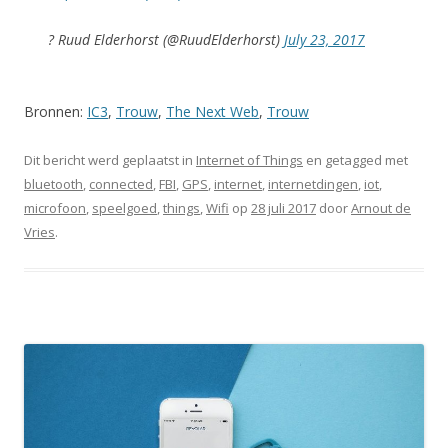
? Ruud Elderhorst (@RuudElderhorst)
July 23, 2017
Bronnen:
IC3
,
Trouw
,
The Next Web
,
Trouw
Dit bericht werd geplaatst in
Internet of Things
en getagged met
bluetooth
,
connected
,
FBI
,
GPS
,
internet
,
internetdingen
,
iot
,
microfoon
,
speelgoed
,
things
,
Wifi
op
28 juli 2017
door
Arnout de
Vries
.