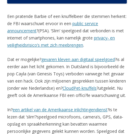
Een pratende Barbie of een knuffelbeer die stemmen herkent:
de FBI waarschuwt ervoor in een
public service
announcement
?(PSA). ‘Slim’ speelgoed dat verbonden is met
internet of smartphones, kan namelijk grote
privacy- en
veiligheidsrisico’s met zich meebrengen
.
Dat er mogelijke?
gevaren kleven aan digitaal speelgoed
?is al
eerder aan het licht gekomen. In Duitsland is bijvoorbeeld de
pop Cayla (van Genesis Toys) verboden vanwege het gevaar
van een hack. Ook zijn miljoenen gesprekken tussen kinderen
(onder wie Nederlandse) en?
CloudPet-knuffels
?uitgelekt. Nu
geeft ook de Amerikaanse FBI een offici?le waarschuwing uit.
In?
een artikel van de Amerikaanse inlichtingendienst
?is te
lezen dat ‘slim’?speelgoed microfoons, camera’s, GPS, data-
opslag en spraakherkenning kan bevatten waarmee
persoonlijke gegevens gelekt kunnen worden. Speelgoed dat