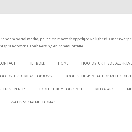
g rondom social media, politie en maatschappelijke veiligheid. Onderwerp
htspraak tot crisisbeheersing en communicatie.
Spring
naar
CONTACT
HET BOEK
HOME
HOOFDSTUK 1: SOCIALE (R)EV
inhoud
OOFDSTUK 3: IMPACT OP 8 W’S
HOOFDSTUK 4: IMPACT OP METHODIEK
TUK 6: EN NU?
HOOFDSTUK 7: TOEKOMST
MEDIA ABC
MI
WAT IS SOCIALMEDIADNA?