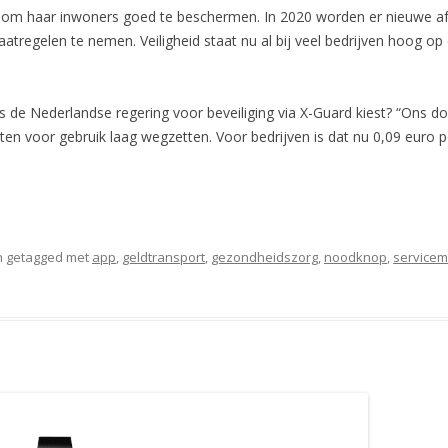
n om haar inwoners goed te beschermen. In 2020 worden er nieuwe a
aatregelen te nemen. Veiligheid staat nu al bij veel bedrijven hoog op d
s de Nederlandse regering voor beveiliging via X-Guard kiest? “Ons d
ten voor gebruik laag wegzetten. Voor bedrijven is dat nu 0,09 euro pe
 getagged met
app
,
geldtransport
,
gezondheidszorg
,
noodknop
,
servicem