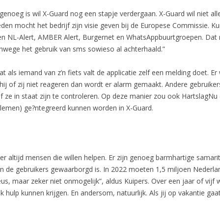
 genoeg is wil X-Guard nog een stapje verdergaan. X-Guard wil niet a
en mocht het bedrijf zijn visie geven bij de Europese Commissie. Kui
ben NL-Alert, AMBER Alert, Burgernet en WhatsAppbuurtgroepen. Dat m
vanwege het gebruik van sms sowieso al achterhaald.”
at als iemand van z’n fiets valt de applicatie zelf een melding doet. 
hij of zij niet reageren dan wordt er alarm gemaakt. Andere gebruike
ze in staat zijn te controleren. Op deze manier zou ook HartslagNu
blemen) ge?ntegreerd kunnen worden in X-Guard.
jn er altijd mensen die willen helpen. Er zijn genoeg barmhartige samar
an de gebruikers gewaarborgd is. In 2022 moeten 1,5 miljoen Nederlan
s, maar zeker niet onmogelijk”, aldus Kuipers. Over een jaar of vijf wi
k hulp kunnen krijgen. En andersom, natuurlijk. Als jij op vakantie ga