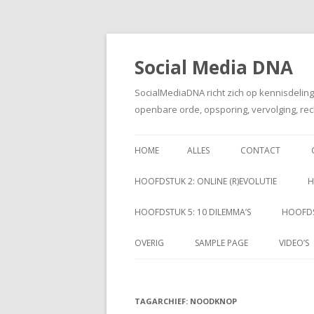
Social Media DNA
SocialMediaDNA richt zich op kennisdelin
openbare orde, opsporing, vervolging, rec
HOME
ALLES
CONTACT
HOOFDSTUK 2: ONLINE (R)EVOLUTIE
H
HOOFDSTUK 5: 10 DILEMMA’S
HOOFDS
OVERIG
SAMPLE PAGE
VIDEO’S
TAGARCHIEF:
NOODKNOP