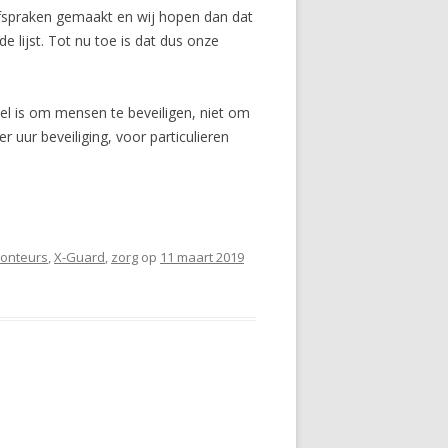
fspraken gemaakt en wij hopen dan dat
e lijst. Tot nu toe is dat dus onze
oel is om mensen te beveiligen, niet om
r uur beveiliging, voor particulieren
onteurs
,
X-Guard
,
zorg
op
11 maart 2019