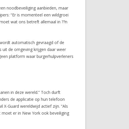
lleen noodbeveiliging aanbieden, maar
pers: “Er is momenteel een wildgroei
oet wat ons betreft allemaal in ??n
Er wordt automatisch gevraagd of de
rs uit de omgeving krijgen daar weer
 (een platform waar burgerhulpverleners
itanen in deze wereld.” Toch durft
ders de applicatie op hun telefoon
l X-Guard wereldwijd actief zijn. “Als
at moet er in New York ook beveiliging