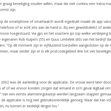
raag beveiliging zouden willen, maar die niet continu een ‘extra 
omst zijn.
 op de smartphone of smartwatch wordt ingedrukt maakt de app vanz
e telefoon of er echt iets aan de hand is. Bij een geweldsdelict of and
soon toegestuurd. Via gps en het exactere ips (op welke verdieping be
e eigenaren Rob Kuipers (55) en Guus Lentelink (60) van het bedrijf da
s: “Op dit moment zijn er vijfduizend toestellen aangesloten op de 
binnen, maar verder zijn er in elk postcodegebied drie tot vier beveilig
 2002 was de aanleiding voor de applicatie. De vrouw werd later doo
ns af of we ervoor konden zorgen dat iemand in zo’n geval digitaal o
.” Van een eerste alarmeringskastje werden langzaam stappen gemaa
, de applicatie is nog niet gebruiksvriendelijk genoeg. Maar dat kan v
n, nu komen er eindelijk dingen los.”