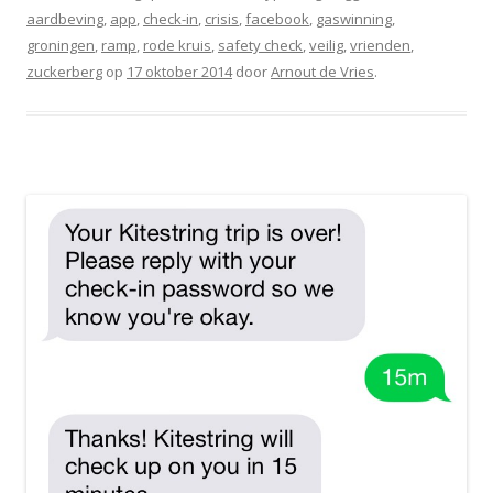
aardbeving
,
app
,
check-in
,
crisis
,
facebook
,
gaswinning
,
groningen
,
ramp
,
rode kruis
,
safety check
,
veilig
,
vrienden
,
zuckerberg
op
17 oktober 2014
door
Arnout de Vries
.