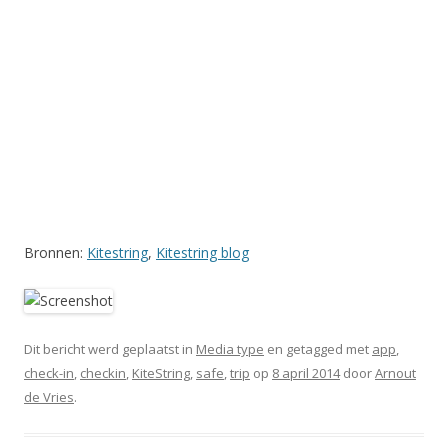
Bronnen:
Kitestring
,
Kitestring blog
Dit bericht werd geplaatst in
Media type
en getagged met
app
,
check-in
,
checkin
,
KiteString
,
safe
,
trip
op
8 april 2014
door
Arnout
de Vries
.