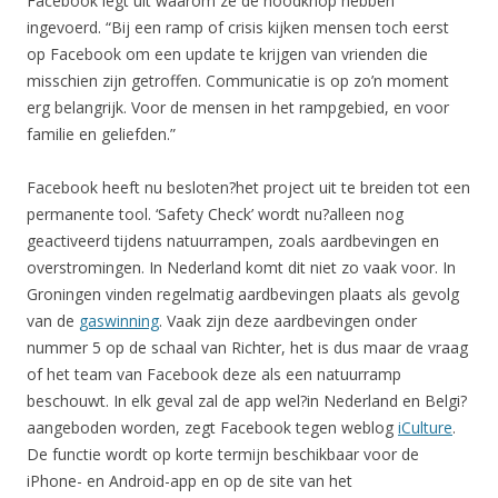
Facebook legt uit waarom ze de noodknop hebben
ingevoerd. “Bij een ramp of crisis kijken mensen toch eerst
op Facebook om een update te krijgen van vrienden die
misschien zijn getroffen. Communicatie is op zo’n moment
erg belangrijk. Voor de mensen in het rampgebied, en voor
familie en geliefden.”
Facebook heeft nu besloten?het project uit te breiden tot een
permanente tool. ‘Safety Check’ wordt nu?alleen nog
geactiveerd tijdens natuurrampen, zoals aardbevingen en
overstromingen. In Nederland komt dit niet zo vaak voor. In
Groningen vinden regelmatig aardbevingen plaats als gevolg
van de
gaswinning
. Vaak zijn deze aardbevingen onder
nummer 5 op de schaal van Richter, het is dus maar de vraag
of het team van Facebook deze als een natuurramp
beschouwt. In elk geval zal de app wel?in Nederland en Belgi?
aangeboden worden, zegt Facebook tegen weblog
iCulture
.
De functie wordt op korte termijn beschikbaar voor de
iPhone- en Android-app en op de site van het