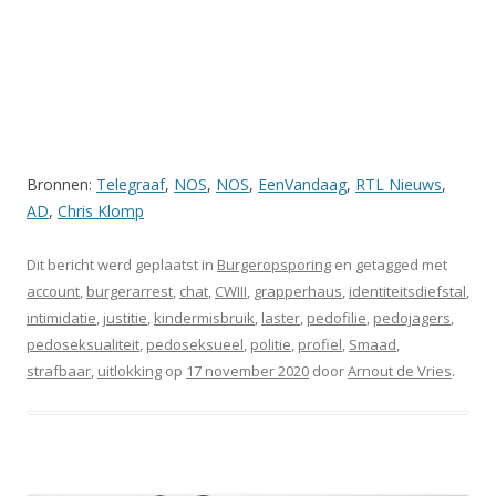
Bronnen:
Telegraaf
,
NOS
,
NOS
,
EenVandaag
,
RTL Nieuws
,
AD
,
Chris Klomp
Dit bericht werd geplaatst in
Burgeropsporing
en getagged met
account
,
burgerarrest
,
chat
,
CWIII
,
grapperhaus
,
identiteitsdiefstal
,
intimidatie
,
justitie
,
kindermisbruik
,
laster
,
pedofilie
,
pedojagers
,
pedoseksualiteit
,
pedoseksueel
,
politie
,
profiel
,
Smaad
,
strafbaar
,
uitlokking
op
17 november 2020
door
Arnout de Vries
.