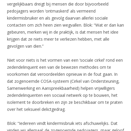
vergelijkbaars dreigt bij mensen die door bijvoorbeeld
pedojagers worden ‘ontmaskerd’ als vermeend
kindermisbruiker en als gevolg daarvan allerlei sociale
contacten om zich heen zien wegvallen. Blok: “Wat er dan kan
gebeuren, merken wij in de praktijk, is dat mensen het idee
krijgen dat ze niets meer te verliezen hebben, met alle
gevolgen van dien.”
Niet voor niets is het vormen van een ‘sociale cirkel’ rond een
zedendelinquent een van de bewezen methodes om te
voorkomen dat veroordeelden opnieuw in de fout gaan. In
dat zogenoemde COSA-systeem (Cirkel van Ondersteuning,
Samenwerking en Aanspreekbaarheid) helpen vrijwilligers
zedendelinquenten een sociaal netwerk op te bouwen, het
isolement te doorbreken en zijn ze beschikbaar om te praten
over het seksueel delictgedrag.
Blok: “Iedereen vindt kindermisbruik iets afschuwelijks. Dat
vinden wij allemaal: de zogenoemde pedojagers, maar geloof