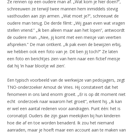
Ze rennen op een oudere man af. „Wat kom je hier doen?”,
schreeuwen ze terwijl twee mannen hem inmiddels stevig
vasthouden aan zijn armen. „Wat moet je?”, schreeuwt de
oudere man terug. De derde filmt: „Wij gaan even wat vragen
stellen vriend.” „Ik ben alleen maar aan het lopen”, antwoordt
de oudere man. „Nee, jij komt met een meisje van veertien
afspreken.” De man ontkent. „Ik pak even de bewijzen erbij,
we hebben ook een foto van je. Dit ben jij toch?” Ze laten
een foto en berichtjes zien van hem naar een fictief meisje
dat hij ’in haar blootje wil zien’.
Een typisch voorbeeld van de werkwijze van pedojagers, zegt
TNO-onderzoeker Arnout de Vries. Hij constateert dat het
fenomeen in ons land enorm groeit. „Er is op dit moment niet
echt onderzoek naar waarom het groeit”, erkent hij. „Ik kan
er wel een aantal redenen voor aandragen. Punt één: het is
coronatijd. Ouders die zijn gaan meekijken bij hun kinderen
hoe die af en toe worden benaderd. Ik zou het niemand
aanraden, maar je hoeft maar een account aan te maken van