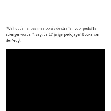
“We houden er pas mee op als de straffen voor pedofilie
strenger worden”, zegt de 27-jarige ‘pedojager’ Bouke van
der Vrugt.