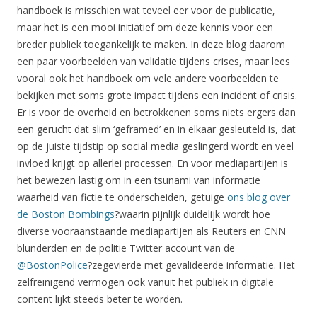
handboek is misschien wat teveel eer voor de publicatie,
maar het is een mooi initiatief om deze kennis voor een
breder publiek toegankelijk te maken. In deze blog daarom
een paar voorbeelden van validatie tijdens crises, maar lees
vooral ook het handboek om vele andere voorbeelden te
bekijken met soms grote impact tijdens een incident of crisis.
Er is voor de overheid en betrokkenen soms niets ergers dan
een gerucht dat slim ‘geframed’ en in elkaar gesleuteld is, dat
op de juiste tijdstip op social media geslingerd wordt en veel
invloed krijgt op allerlei processen. En voor mediapartijen is
het bewezen lastig om in een tsunami van informatie
waarheid van fictie te onderscheiden, getuige
ons blog over
de Boston Bombings
?waarin pijnlijk duidelijk wordt hoe
diverse vooraanstaande mediapartijen als Reuters en CNN
blunderden en de politie Twitter account van de
@BostonPolice
?zegevierde met gevalideerde informatie. Het
zelfreinigend vermogen ook vanuit het publiek in digitale
content lijkt steeds beter te worden.