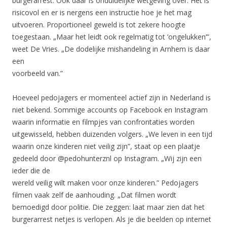
burgerarrest. Ook daar is onduidelijke wetgeving over. Het is
risicovol en er is nergens een instructie hoe je het mag
uitvoeren. Proportioneel geweld is tot zekere hoogte
toegestaan. „Maar het leidt ook regelmatig tot ’ongelukken’”,
weet De Vries. „De dodelijke mishandeling in Arnhem is daar
een
voorbeeld van.”
Hoeveel pedojagers er momenteel actief zijn in Nederland is
niet bekend. Sommige accounts op Facebook en Instagram
waarin informatie en filmpjes van confrontaties worden
uitgewisseld, hebben duizenden volgers. „We leven in een tijd
waarin onze kinderen niet veilig zijn”, staat op een plaatje
gedeeld door @pedohunterznl op Instagram. „Wij zijn een
ieder die de
wereld veilig wilt maken voor onze kinderen.” Pedojagers
filmen vaak zelf de aanhouding. „Dat filmen wordt
bemoedigd door politie. Die zeggen: laat maar zien dat het
burgerarrest netjes is verlopen. Als je die beelden op internet