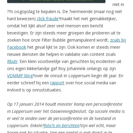
niet in
??n oogopslag te bepalen is. De ?vermeende (maar nog niet
hard bewezen)
click fraude
?maakt het niet gemakkelijker,
omdat het lijkt alsof zeer veel mensen een bericht
bevestigen. Er zijn steeds meer groepen die proberen uit te
zoeken hoe onze Filter Bubble gemanipuleerd wordt,
zoals bij
Facebook
het geval lijkt te zijn. Ook komen er steeds meer
nieuwe diensten die helpen in validatie van content zoals
Rbutr
. Een klein voorbeeldje van geruchten bij incidenten uit
ons eigen kikkerlandje gaf Roy Johannink onlangs op zijn
VDMMP blog
?over de onrust in Loppersum begin dit jaar. En
eerder schreef hij een
rapport
over hoe social media van
invloed is op onrustsituaties.
Op 17 januari 2014 houdt minister Kamp een persconferentie
in Loppersum over het Gaswinningsbesluit. Op sociale media is
er veel te vinden over de persconferentie en de toestand in
Loppersum. Enkele?
foto?s en berichten
?zijn wel echt, maar
horen niet bij situatie. Van een aantal is niet direct in te