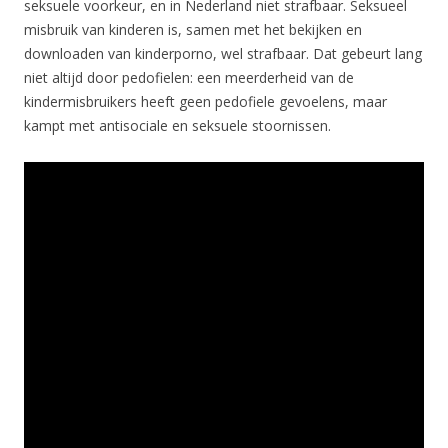
seksuele voorkeur, en in Nederland niet strafbaar. Seksueel
misbruik van kinderen is, samen met het bekijken en
downloaden van kinderporno, wel strafbaar. Dat gebeurt lang
niet altijd door pedofielen: een meerderheid van de
kindermisbruikers heeft geen pedofiele gevoelens, maar
kampt met antisociale en seksuele stoornissen.