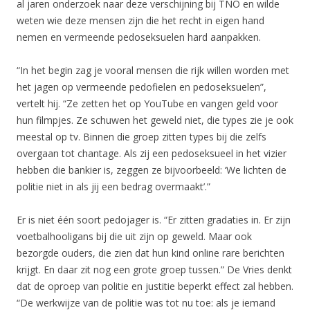
al jaren onderzoek naar deze verschijning bij TNO en wilde
weten wie deze mensen zijn die het recht in eigen hand
nemen en vermeende pedoseksuelen hard aanpakken.
“In het begin zag je vooral mensen die rijk willen worden met
het jagen op vermeende pedofielen en pedoseksuelen”,
vertelt hij. “Ze zetten het op YouTube en vangen geld voor
hun filmpjes. Ze schuwen het geweld niet, die types zie je ook
meestal op tv. Binnen die groep zitten types bij die zelfs
overgaan tot chantage. Als zij een pedoseksueel in het vizier
hebben die bankier is, zeggen ze bijvoorbeeld: ‘We lichten de
politie niet in als jij een bedrag overmaakt’.”
Er is niet één soort pedojager is. “Er zitten gradaties in. Er zijn
voetbalhooligans bij die uit zijn op geweld. Maar ook
bezorgde ouders, die zien dat hun kind online rare berichten
krijgt. En daar zit nog een grote groep tussen.” De Vries denkt
dat de oproep van politie en justitie beperkt effect zal hebben.
“De werkwijze van de politie was tot nu toe: als je iemand