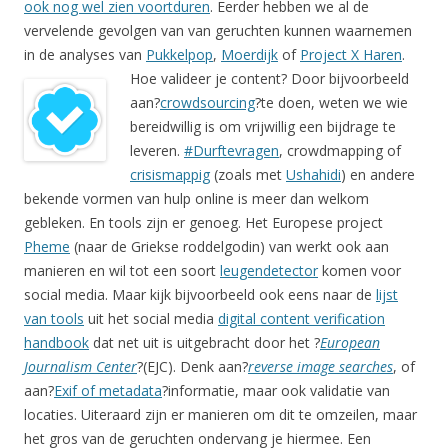
ook nog wel zien voortduren
. Eerder hebben we al de
vervelende gevolgen van van geruchten kunnen waarnemen
in de analyses van
Pukkelpop
,
Moerdijk
of
Project X Haren
.
Hoe valideer je content? Door bijvoorbeeld
aan?
crowdsourcing
?te doen, weten we wie
bereidwillig is om vrijwillig een bijdrage te
leveren.
#Durftevragen
, crowdmapping of
crisismappig
(zoals met
Ushahidi
) en andere
bekende vormen van hulp online is meer dan welkom
gebleken. En tools zijn er genoeg. Het Europese project
Pheme
(naar de Griekse roddelgodin) van werkt ook aan
manieren en wil tot een soort
leugendetector
komen voor
social media. Maar kijk bijvoorbeeld ook eens naar de
lijst
van tools
uit het social media
digital content verification
handbook
dat net uit is uitgebracht door het ?
European
Journalism Center
?(EJC). Denk aan?
reverse image searches
, of
aan?
Exif of metadata
?informatie, maar ook validatie van
locaties. Uiteraard zijn er manieren om dit te omzeilen, maar
het gros van de geruchten ondervang je hiermee. Een