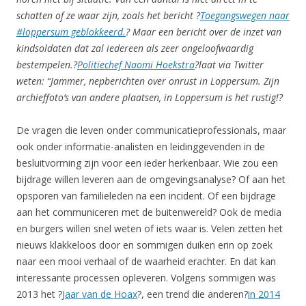
schatten of ze waar zijn, zoals het bericht ?
Toegangswegen naar
#loppersum geblokkeerd.
? Maar een bericht over de inzet van
kindsoldaten dat zal iedereen als zeer ongeloofwaardig
bestempelen.?
Politiechef Naomi Hoekstra
?laat via Twitter
weten: “Jammer, nepberichten over onrust in Loppersum. Zijn
archieffoto’s van andere plaatsen, in Loppersum is het rustig!?
De vragen die leven onder communicatieprofessionals, maar
ook onder informatie-analisten en leidinggevenden in de
besluitvorming zijn voor een ieder herkenbaar. Wie zou een
bijdrage willen leveren aan de omgevingsanalyse? Of aan het
opsporen van familieleden na een incident. Of een bijdrage
aan het communiceren met de buitenwereld? Ook de media
en burgers willen snel weten of iets waar is. Velen zetten het
nieuws klakkeloos door en sommigen duiken erin op zoek
naar een mooi verhaal of de waarheid erachter. En dat kan
interessante processen opleveren. Volgens sommigen was
2013 het ?
Jaar van de Hoax
?, een trend die anderen?
in 2014