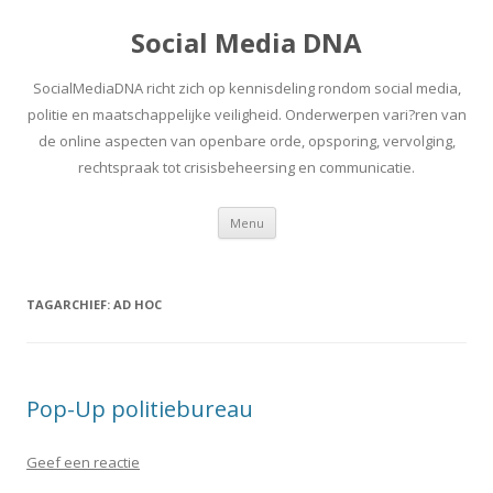
Social Media DNA
SocialMediaDNA richt zich op kennisdeling rondom social media,
politie en maatschappelijke veiligheid. Onderwerpen vari?ren van
de online aspecten van openbare orde, opsporing, vervolging,
rechtspraak tot crisisbeheersing en communicatie.
Spring
Menu
naar
inhoud
TAGARCHIEF:
AD HOC
Pop-Up politiebureau
Geef een reactie