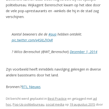
politiebureau. Wijkagent Berenschot kwam op het idee door
de vele pop-uprestaurants en -winkels die hij in de stad zag
verschijnen.
Aantal bewoners die de
#pup
hebben ontdekt.
pic.twitter.com/v4SXLZJQvR
? Wilco Berenschot (@WT_Berenschot)
December 1, 2014
Zijn voorbeeld heeft inmiddels navolging gekregen in diverse
andere basisteams door het land.
Bronnen:?
RTL Nieuws
Dit bericht werd geplaatst in
Best Practice
en getagged met
ad
hoc
,
Pop-Up politiebureau
,
social media
op
19 augustus 2015
door