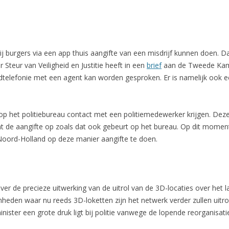
ij burgers via een app thuis aangifte van een misdrijf kunnen doen. D
Steur van Veiligheid en Justitie heeft in een
brief
aan de Tweede Kame
dtelefonie met een agent kan worden gesproken. Er is namelijk ook 
op het politiebureau contact met een politiemedewerker krijgen. Dez
t de aangifte op zoals dat ook gebeurt op het bureau. Op dit momen
oord-Holland op deze manier aangifte te doen.
ver de precieze uitwerking van de uitrol van de 3D-locaties over het 
heden waar nu reeds 3D-loketten zijn het netwerk verder zullen uitrolle
ster een grote druk ligt bij politie vanwege de lopende reorganisati