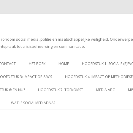
g rondom social media, politie en maatschappelijke veiligheid. Onderwerp
htspraak tot crisisbeheersing en communicatie.
Spring
naar
CONTACT
HET BOEK
HOME
HOOFDSTUK 1: SOCIALE (R)EV
inhoud
OOFDSTUK 3: IMPACT OP 8 W’S
HOOFDSTUK 4: IMPACT OP METHODIEK
TUK 6: EN NU?
HOOFDSTUK 7: TOEKOMST
MEDIA ABC
MI
WAT IS SOCIALMEDIADNA?