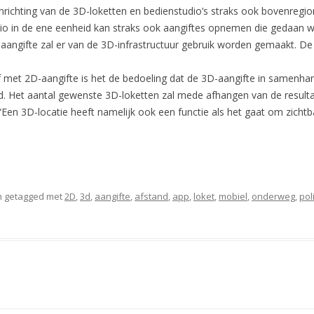
inrichting van de 3D-loketten en bedienstudio’s straks ook bovenregi
o in de ene eenheid kan straks ook aangiftes opnemen die gedaan w
angifte zal er van de 3D-infrastructuur gebruik worden gemaakt. De 
ef met 2D-aangifte is het de bedoeling dat de 3D-aangifte in samenh
. Het aantal gewenste 3D-loketten zal mede afhangen van de resulta
 “Een 3D-locatie heeft namelijk ook een functie als het gaat om zicht
 getagged met
2D
,
3d
,
aangifte
,
afstand
,
app
,
loket
,
mobiel
,
onderweg
,
pol