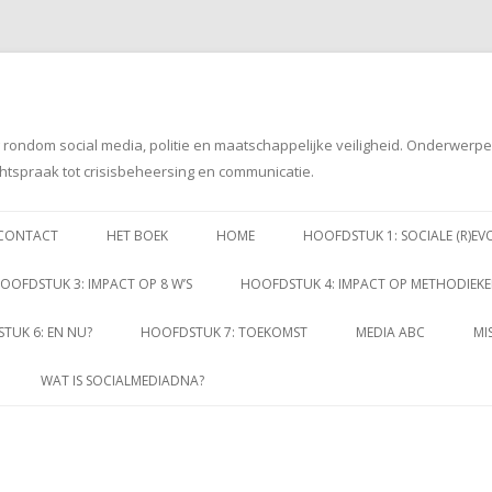
g rondom social media, politie en maatschappelijke veiligheid. Onderwerp
htspraak tot crisisbeheersing en communicatie.
Spring
naar
CONTACT
HET BOEK
HOME
HOOFDSTUK 1: SOCIALE (R)EV
inhoud
OOFDSTUK 3: IMPACT OP 8 W’S
HOOFDSTUK 4: IMPACT OP METHODIEK
TUK 6: EN NU?
HOOFDSTUK 7: TOEKOMST
MEDIA ABC
MI
WAT IS SOCIALMEDIADNA?