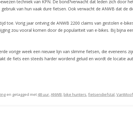
ewezen techniek van KPN. De bond?verwacht dat leden zich door he
het gebruik van hun vaak dure fietsen. Ook verwacht de ANWB dat de di
ltijd toe. Vorig jaar ontving de ANWB 2200 claims van gestolen e-bike
ijging zou vooral komen door de populariteit van e-bikes. Bij bijna ee
de vorige week een nieuwe lijn van slimme fietsen, die eveneens zijn
akt de fiets een steeds harder wordend geluid en wordt de locatie 
ing
en getagged met
48 uur
,
ANWB
,
bike hunters
,
fietsendiefstal
,
VanMoof