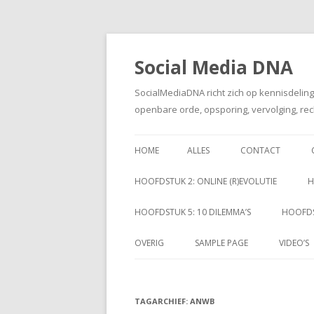
Social Media DNA
SocialMediaDNA richt zich op kennisdelin
openbare orde, opsporing, vervolging, rec
HOME
ALLES
CONTACT
HOOFDSTUK 2: ONLINE (R)EVOLUTIE
H
HOOFDSTUK 5: 10 DILEMMA’S
HOOFDS
OVERIG
SAMPLE PAGE
VIDEO’S
TAGARCHIEF:
ANWB