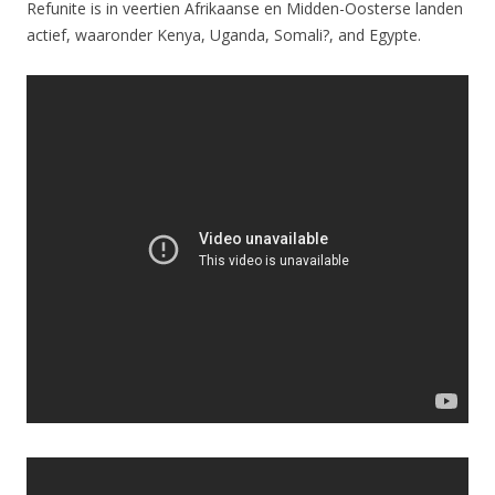
Refunite is in veertien Afrikaanse en Midden-Oosterse landen
actief, waaronder Kenya, Uganda, Somali?, and Egypte.