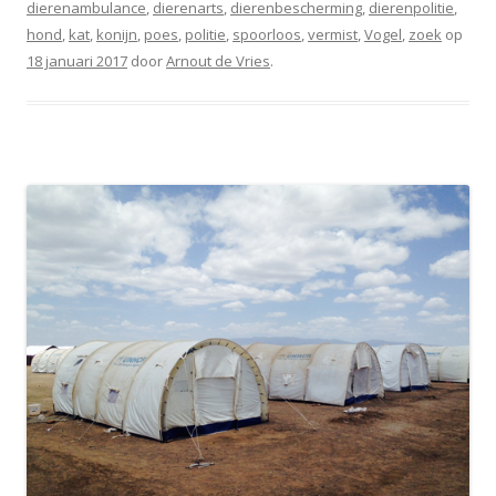
dierenambulance
,
dierenarts
,
dierenbescherming
,
dierenpolitie
,
hond
,
kat
,
konijn
,
poes
,
politie
,
spoorloos
,
vermist
,
Vogel
,
zoek
op
18 januari 2017
door
Arnout de Vries
.