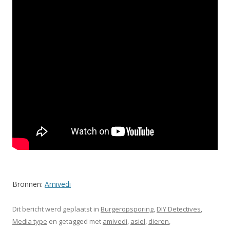
Bronnen:
Amivedi
Dit bericht werd geplaatst in
Burgeropsporing
,
DIY Detectives
,
Media type
en getagged met
amivedi
,
asiel
,
dieren
,