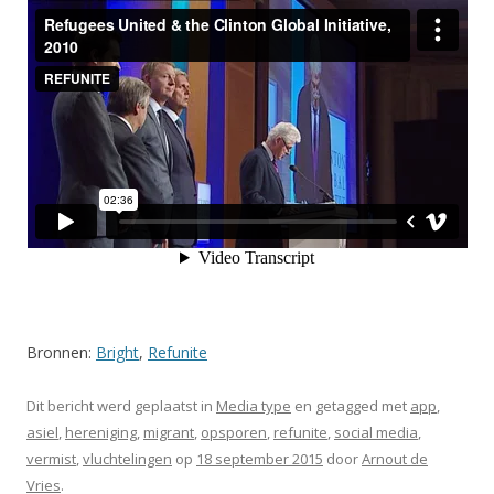
Bronnen:
Bright
,
Refunite
Dit bericht werd geplaatst in
Media type
en getagged met
app
,
asiel
,
hereniging
,
migrant
,
opsporen
,
refunite
,
social media
,
vermist
,
vluchtelingen
op
18 september 2015
door
Arnout de
Vries
.